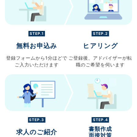
STEP.1
STEP.2
無料お申込み
ヒアリング
登録フォームから
1分ほどで
ご登録後、
アドバイザーが転
ご入力
いただけます
職の
ご希望を伺います
STEP.3
STEP.4
書類作成
求人のご紹介
面接対策