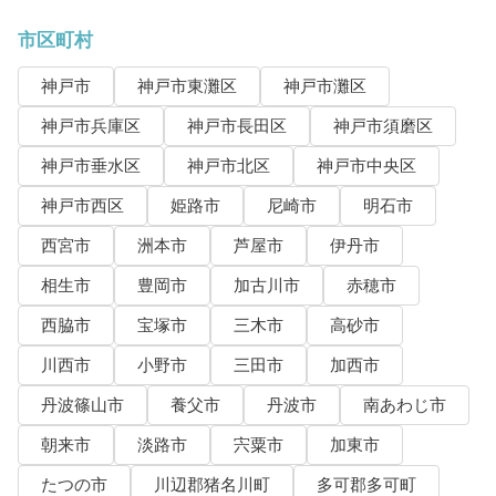
市区町村
神戸市
神戸市東灘区
神戸市灘区
神戸市兵庫区
神戸市長田区
神戸市須磨区
神戸市垂水区
神戸市北区
神戸市中央区
神戸市西区
姫路市
尼崎市
明石市
西宮市
洲本市
芦屋市
伊丹市
相生市
豊岡市
加古川市
赤穂市
西脇市
宝塚市
三木市
高砂市
川西市
小野市
三田市
加西市
丹波篠山市
養父市
丹波市
南あわじ市
朝来市
淡路市
宍粟市
加東市
たつの市
川辺郡猪名川町
多可郡多可町