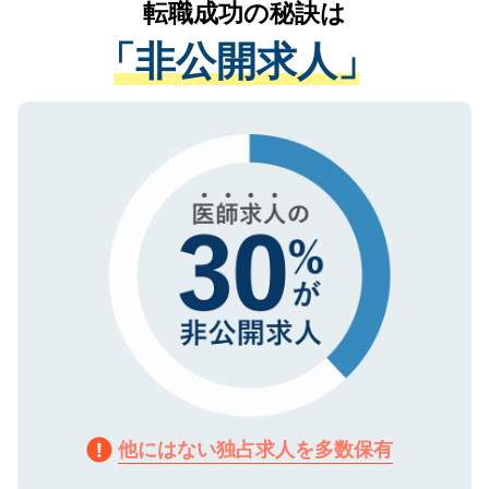
転職成功の秘訣は
は、個人情報の取り扱いについての厳密な
経験をまじえながら、適切なアドバイスを
管理基準を満たした事業者のみに付与され
「非公開求人」
させていただきます。すぐにご転職をされ
る、プライバシーマークを取得済みです。
ない方には、長期的なサポートが可能です
ご登録いただいた個人情報は、SSL（デー
ので、まずはご登録ください。
タ暗号化）によって保護されていますの
で、機密保持に関してもご安心ください。
他にはない独占求人を多数保有