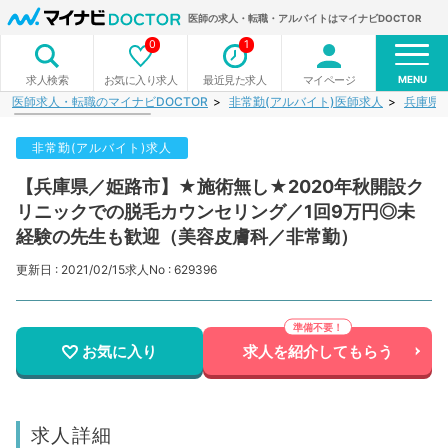
医師の求人・転職・アルバイトはマイナビDOCTOR
0
1
MENU
お気に入り求人
最近見た求人
マイページ
求人検索
医師求人・転職のマイナビDOCTOR
非常勤(アルバイト)医師求人
兵庫県
非常勤(アルバイト)求人
【兵庫県／姫路市】★施術無し★2020年秋開設ク
リニックでの脱毛カウンセリング／1回9万円◎未
経験の先生も歓迎（美容皮膚科／非常勤）
更新日 : 2021/02/15
求人No : 629396
お気に入り
求人を紹介してもらう
求人詳細