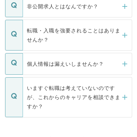
登録内容を確認し、その後メールもしくは
非公開求人とはなんですか？
お電話にて次のステップのご案内をいたし
ます。通常、5営業日以内にはご連絡をせて
マイナビDOCTORで取り扱っている求人の
いただきますので、しばらくお待ちくださ
うち約3割は、Webサイトからご覧いただ
転職・入職を強要されることはありま
い。
けない「非公開求人」です。非公開求人は
せんか？
下記の理由によって、一般には公開してい
ません。
転職・入職を強要することは一切ありませ
ん。また、仮に応募先から内定をいただい
個人情報は漏えいしませんか？
■応募殺到を避けるため 人気のある医療機
たとしても、ご本人が納得しない限り、内
関を公にしてしまうと、応募が殺到する場
定を承諾する必要はありません。内定先へ
個人情報が漏えいすることはありませんの
合があります。 選考を効率よく行うため
の辞退の連絡はキャリアパートナーが行い
で、ご安心ください。当サイトからの登録
いますぐ転職は考えていないのです
に、医療機関が求める条件に合った人材の
ますので、ご安心ください。
などで収集したご登録者様の個人情報は、
が、これからのキャリアを相談できま
みを人材紹介会社に依頼するケースが増え
ご本人のキャリアアップおよび転職活動の
ています。
すか？
支援を目的に使用いたします。お預かりし
ているすべての個人データはご本人の許可
お気軽にご相談ください。先生専任のキャ
なく、医療機関側に開示したり、第三者に
リアパートナーが将来のご希望などをおう
提供することは一切ありません。また弊社
かがいして、現在の医療機関の状況や紹介