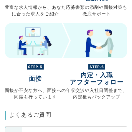
豊富な求人情報から、
あなた
応募書類の
添削や面接対策も
に合った求人を
ご紹介
徹底サポート
STEP.5
STEP.6
内定・入職
面接
アフターフォロー
面接が不安な方へ、
面接への
年収交渉や
入社日調整まで、
同席も
行っています
内定後もバックアップ
よくあるご質問