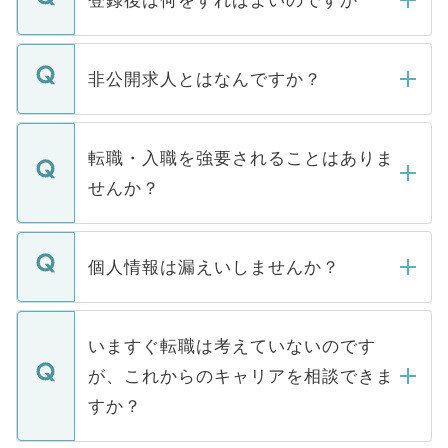
ご登録いただきましたら、弊社担当者がご
登録内容を確認し、その後メールもしくは
非公開求人とはなんですか？
お電話にて次のステップのご案内をいたし
ます。通常、5営業日以内にはご連絡をせて
マイナビDOCTORで取り扱っている求人の
いただきますので、しばらくお待ちくださ
うち約3割は、Webサイトからご覧いただ
転職・入職を強要されることはありま
い。
けない「非公開求人」です。非公開求人は
せんか？
下記の理由によって、一般には公開してい
ません。
転職・入職を強要することは一切ありませ
ん。また、仮に応募先から内定をいただい
個人情報は漏えいしませんか？
■応募殺到を避けるため 人気のある医療機
たとしても、ご本人が納得しない限り、内
関を公にしてしまうと、応募が殺到する場
定を承諾する必要はありません。内定先へ
個人情報が漏えいすることはありませんの
合があります。 選考を効率よく行うため
の辞退の連絡はキャリアパートナーが行い
で、ご安心ください。当サイトからの登録
いますぐ転職は考えていないのです
に、医療機関が求める条件に合った人材の
ますので、ご安心ください。
などで収集したご登録者様の個人情報は、
が、これからのキャリアを相談できま
みを人材紹介会社に依頼するケースが増え
ご本人のキャリアアップおよび転職活動の
ています。
すか？
支援を目的に使用いたします。お預かりし
ているすべての個人データはご本人の許可