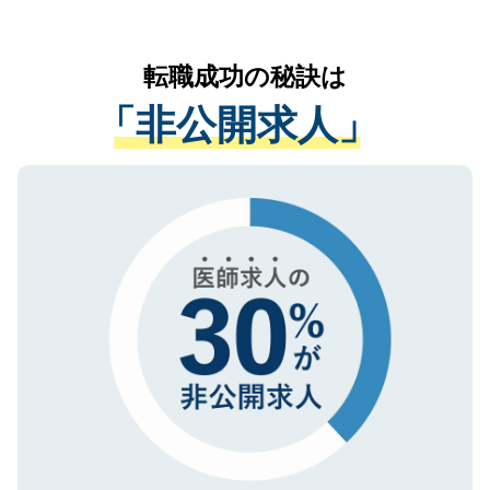
お気軽にご相談ください。先生専任のキャ
なく、医療機関側に開示したり、第三者に
リアパートナーが将来のご希望などをおう
提供することは一切ありません。また弊社
かがいして、現在の医療機関の状況や紹介
転職成功の秘訣は
は、個人情報の取り扱いについての厳密な
経験をまじえながら、適切なアドバイスを
管理基準を満たした事業者のみに付与され
「非公開求人」
させていただきます。すぐにご転職をされ
る、プライバシーマークを取得済みです。
ない方には、長期的なサポートが可能です
ご登録いただいた個人情報は、SSL（デー
ので、まずはご登録ください。
タ暗号化）によって保護されていますの
で、機密保持に関してもご安心ください。