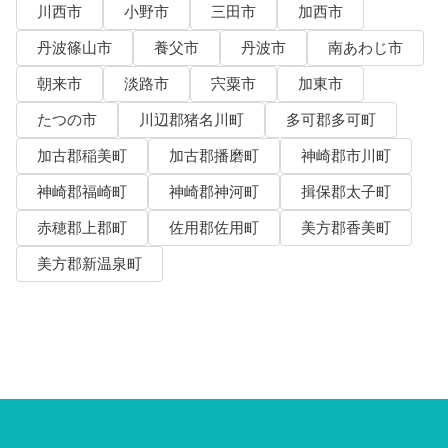
川西市
小野市
三田市
加西市
丹波篠山市
養父市
丹波市
南あわじ市
朝来市
淡路市
宍粟市
加東市
たつの市
川辺郡猪名川町
多可郡多可町
加古郡稲美町
加古郡播磨町
神崎郡市川町
神崎郡福崎町
神崎郡神河町
揖保郡太子町
赤穂郡上郡町
佐用郡佐用町
美方郡香美町
美方郡新温泉町