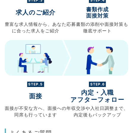
STEP.3
STEP.4
書類作成
求人のご紹介
面接対策
豊富な求人情報から、
あなた
応募書類の
添削や面接対策も
に合った求人を
ご紹介
徹底サポート
STEP.5
STEP.6
内定・入職
面接
アフターフォロー
面接が不安な方へ、
面接への
年収交渉や
入社日調整まで、
同席も
行っています
内定後もバックアップ
よくあるご質問