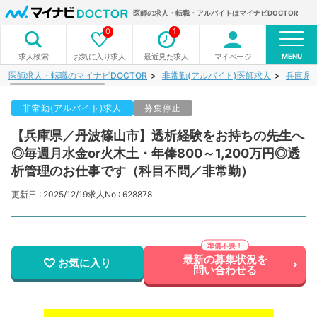
医師の求人・転職・アルバイトはマイナビDOCTOR
0
1
MENU
お気に入り求人
最近見た求人
マイページ
求人検索
医師求人・転職のマイナビDOCTOR
非常勤(アルバイト)医師求人
兵庫県
非常勤(アルバイト)求人
募集停止
【兵庫県／丹波篠山市】透析経験をお持ちの先生へ
◎毎週月水金or火木土・年俸800～1,200万円◎透
析管理のお仕事です（科目不問／非常勤）
更新日 : 2025/12/19
求人No : 628878
最新の募集状況を
お気に入り
問い合わせる