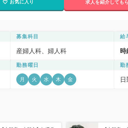
お気に入り
求人を紹介しても
募集科目
給
産婦人科、婦人科
時
勤務曜日
勤
日
月
火
水
木
金
6