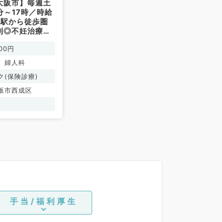
大阪市】毎週土
分～17時／時給
円◎駅から徒歩圏
利◎不妊治療専
クにて外来診療
00円
す（産婦人科・
常勤）
、婦人科
ク(保険診療)
阪市西成区
手当/福利厚生