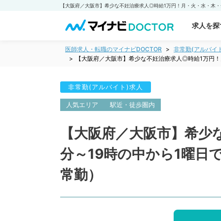
求人を探
医師求人・転職のマイナビDOCTOR
非常勤(アルバイ
【大阪府／大阪市】希少な不妊治療求人◎時給1万円！
非常勤(アルバイト)求人
人気エリア
駅近・徒歩圏内
【大阪府／大阪市】希少な
分～19時の中から1曜
常勤）