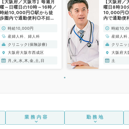
【大阪府／大阪市】毎週月
【大阪府／
曜～日曜日の10時～16時／
曜日8時30
時給10,000円◎駅から徒
10,000
歩圏内で通勤便利◎不妊治
内で通勤便
療専門クリニックにて外来
門クリニッ
時給10,000円
時給10,0
診療のお仕事です（産婦人
のお仕事で
科・婦人科／非常勤）
婦人科／非
産婦人科、婦人科
産婦人科
クリニック(保険診療)
クリニッ
大阪府大阪市西成区
大阪府大
月,火,水,木,金,土,日
土
業務内容
勤務地