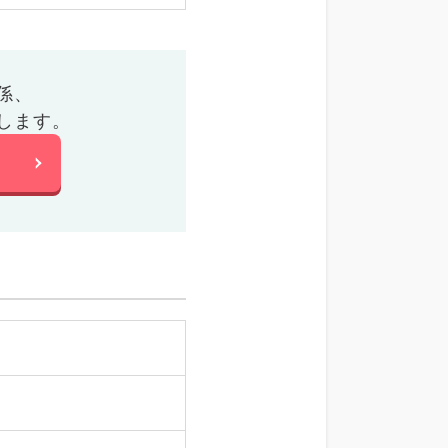
係、
します。