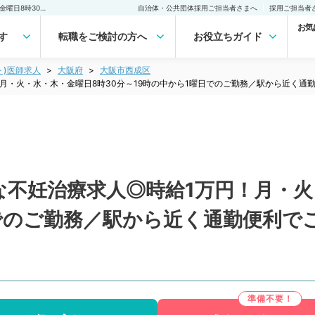
【大阪府／大阪市】希少な不妊治療求人◎時給1万円！月・火・水・木・金曜日8時30分～19時の中から1曜日でのご勤務／駅から近く通勤便利でございます（産婦人科／非常勤）非常勤(アルバイト)の求人｜医師の求人・転職・アルバイトは【マイナビDOCTOR】
自治体・公共団体採用ご担当者さまへ
採用ご担当者
お気
す
転職をご検討の方へ
お役立ちガイド
ト)医師求人
大阪府
大阪市西成区
月・火・水・木・金曜日8時30分～19時の中から1曜日でのご勤務／駅から近く通
不妊治療求人◎時給1万円！月・火
日でのご勤務／駅から近く通勤便利で