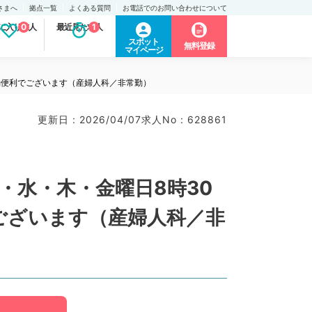
さまへ
拠点一覧
よくある質問
お電話でのお問い合わせについて
に入り求人
0
最近見た求人
1
スポット
無料登録
マイページ
勤便利でございます（産婦人科／非常勤）
更新日 : 2026/04/07
求人No : 628861
・水・木・金曜日8時30
ございます（産婦人科／非