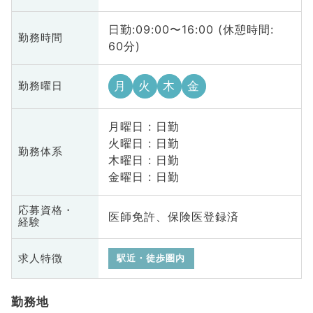
日勤:09:00〜16:00 (休憩時間:
勤務時間
60分)
月
火
木
金
勤務曜日
月曜日 : 日勤
火曜日 : 日勤
勤務体系
木曜日 : 日勤
金曜日 : 日勤
応募資格・
医師免許、保険医登録済
経験
求人特徴
駅近・徒歩圏内
勤務地