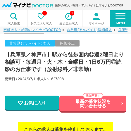
医師の求人・転職・アルバイトはマイナビDOCTOR
0
1
MENU
お気に入り求人
最近見た求人
マイページ
求人検索
医師求人・転職のマイナビDOCTOR
非常勤(アルバイト)医師求人
兵庫県
非常勤(アルバイト)求人
募集停止
【兵庫県／神戸市】駅から徒歩圏内◎週2曜日より
相談可・毎週月・火・木・金曜日・1日6万円◎読
影のお仕事です（放射線科／非常勤）
更新日 : 2024/07/11
求人No : 627808
最新の募集状況を
お気に入り
問い合わせる
こちらの求人は募集を停止しております。