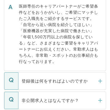
医師専任のキャリアパートナーがご希望条
件などをおうかがいし、ご希望にマッチし
たご入職先をご紹介するサービスです。
「自宅から近い病院を紹介してほしい」
「医療機器が充実した病院で働きたい」
「年収1,500万円以上の病院を探してい
る」など、さまざまなご要望をキャリアパ
ートナーにお伝えください。常勤求人はも
ちろん、非常勤・スポットのお仕事紹介も
行なっております。
登録後は何をすればよいのですか
ご登録いただきましたら、弊社担当者がご
登録内容を確認し、その後メールもしくは
非公開求人とはなんですか？
お電話にて次のステップのご案内をいたし