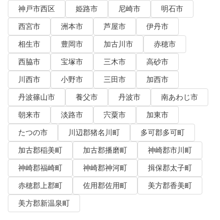
神戸市西区
姫路市
尼崎市
明石市
西宮市
洲本市
芦屋市
伊丹市
相生市
豊岡市
加古川市
赤穂市
西脇市
宝塚市
三木市
高砂市
川西市
小野市
三田市
加西市
丹波篠山市
養父市
丹波市
南あわじ市
朝来市
淡路市
宍粟市
加東市
たつの市
川辺郡猪名川町
多可郡多可町
加古郡稲美町
加古郡播磨町
神崎郡市川町
神崎郡福崎町
神崎郡神河町
揖保郡太子町
赤穂郡上郡町
佐用郡佐用町
美方郡香美町
美方郡新温泉町