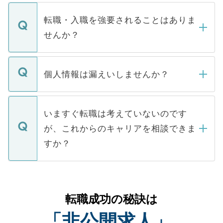
ます。通常、5営業日以内にはご連絡をせて
マイナビDOCTORで取り扱っている求人の
いただきますので、しばらくお待ちくださ
うち約3割は、Webサイトからご覧いただ
転職・入職を強要されることはありま
い。
けない「非公開求人」です。非公開求人は
せんか？
下記の理由によって、一般には公開してい
ません。
転職・入職を強要することは一切ありませ
ん。また、仮に応募先から内定をいただい
個人情報は漏えいしませんか？
■応募殺到を避けるため 人気のある医療機
たとしても、ご本人が納得しない限り、内
関を公にしてしまうと、応募が殺到する場
定を承諾する必要はありません。内定先へ
個人情報が漏えいすることはありませんの
合があります。 選考を効率よく行うため
の辞退の連絡はキャリアパートナーが行い
で、ご安心ください。当サイトからの登録
いますぐ転職は考えていないのです
に、医療機関が求める条件に合った人材の
ますので、ご安心ください。
などで収集したご登録者様の個人情報は、
が、これからのキャリアを相談できま
みを人材紹介会社に依頼するケースが増え
ご本人のキャリアアップおよび転職活動の
ています。
すか？
支援を目的に使用いたします。お預かりし
ているすべての個人データはご本人の許可
お気軽にご相談ください。先生専任のキャ
なく、医療機関側に開示したり、第三者に
リアパートナーが将来のご希望などをおう
提供することは一切ありません。また弊社
かがいして、現在の医療機関の状況や紹介
転職成功の秘訣は
は、個人情報の取り扱いについての厳密な
経験をまじえながら、適切なアドバイスを
管理基準を満たした事業者のみに付与され
「非公開求人」
させていただきます。すぐにご転職をされ