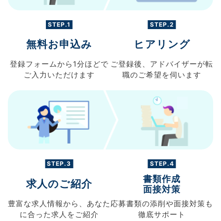
STEP.1
STEP.2
無料お申込み
ヒアリング
登録フォームから
1分ほどで
ご登録後、
アドバイザーが転
ご入力
いただけます
職の
ご希望を伺います
STEP.3
STEP.4
書類作成
求人のご紹介
面接対策
豊富な求人情報から、
あなた
応募書類の
添削や面接対策も
に合った求人を
ご紹介
徹底サポート