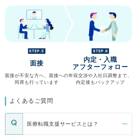
STEP.5
STEP.6
内定・入職
面接
アフターフォロー
面接が不安な方へ、
面接への
年収交渉や
入社日調整まで、
同席も
行っています
内定後もバックアップ
よくあるご質問
医療転職支援サービスとは？