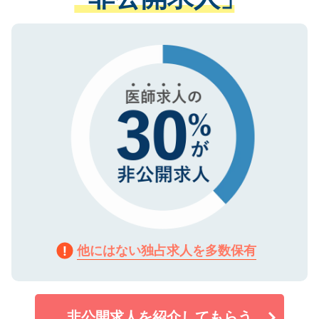
る、プライバシーマークを取得済みです。
ない方には、長期的なサポートが可能です
ご登録いただいた個人情報は、SSL（デー
ので、まずはご登録ください。
タ暗号化）によって保護されていますの
で、機密保持に関してもご安心ください。
他にはない独占求人を多数保有
非公開求人を紹介してもらう