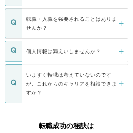
お電話にて次のステップのご案内をいたし
ます。通常、5営業日以内にはご連絡をせて
マイナビDOCTORで取り扱っている求人の
いただきますので、しばらくお待ちくださ
うち約3割は、Webサイトからご覧いただ
転職・入職を強要されることはありま
い。
けない「非公開求人」です。非公開求人は
せんか？
下記の理由によって、一般には公開してい
ません。
転職・入職を強要することは一切ありませ
ん。また、仮に応募先から内定をいただい
個人情報は漏えいしませんか？
■応募殺到を避けるため 人気のある医療機
たとしても、ご本人が納得しない限り、内
関を公にしてしまうと、応募が殺到する場
定を承諾する必要はありません。内定先へ
個人情報が漏えいすることはありませんの
合があります。 選考を効率よく行うため
の辞退の連絡はキャリアパートナーが行い
で、ご安心ください。当サイトからの登録
いますぐ転職は考えていないのです
に、医療機関が求める条件に合った人材の
ますので、ご安心ください。
などで収集したご登録者様の個人情報は、
が、これからのキャリアを相談できま
みを人材紹介会社に依頼するケースが増え
ご本人のキャリアアップおよび転職活動の
ています。
すか？
支援を目的に使用いたします。お預かりし
ているすべての個人データはご本人の許可
お気軽にご相談ください。先生専任のキャ
なく、医療機関側に開示したり、第三者に
リアパートナーが将来のご希望などをおう
提供することは一切ありません。また弊社
かがいして、現在の医療機関の状況や紹介
転職成功の秘訣は
は、個人情報の取り扱いについての厳密な
経験をまじえながら、適切なアドバイスを
管理基準を満たした事業者のみに付与され