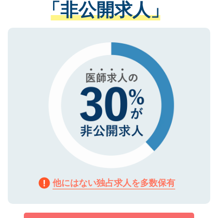
「非公開求人」
させていただきます。すぐにご転職をされ
る、プライバシーマークを取得済みです。
ない方には、長期的なサポートが可能です
ご登録いただいた個人情報は、SSL（デー
ので、まずはご登録ください。
タ暗号化）によって保護されていますの
で、機密保持に関してもご安心ください。
他にはない独占求人を多数保有