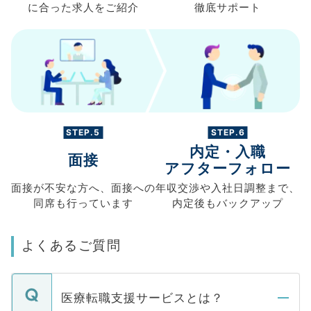
に合った求人を
ご紹介
徹底サポート
STEP.5
STEP.6
内定・入職
面接
アフターフォロー
面接が不安な方へ、
面接への
年収交渉や
入社日調整まで、
同席も
行っています
内定後もバックアップ
よくあるご質問
医療転職支援サービスとは？