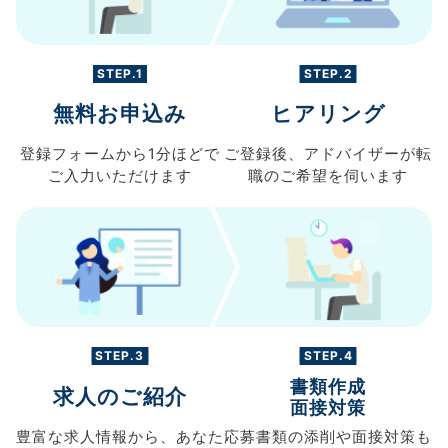
STEP.1
STEP.2
無料お申込み
ヒアリング
登録フォームから
1分ほどで
ご登録後、
アドバイザーが転
ご入力
いただけます
職の
ご希望を伺います
STEP.3
STEP.4
書類作成
求人のご紹介
面接対策
豊富な求人情報から、
あなた
応募書類の
添削や面接対策も