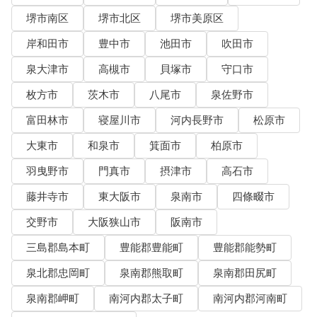
堺市南区
堺市北区
堺市美原区
岸和田市
豊中市
池田市
吹田市
泉大津市
高槻市
貝塚市
守口市
枚方市
茨木市
八尾市
泉佐野市
富田林市
寝屋川市
河内長野市
松原市
大東市
和泉市
箕面市
柏原市
羽曳野市
門真市
摂津市
高石市
藤井寺市
東大阪市
泉南市
四條畷市
交野市
大阪狭山市
阪南市
三島郡島本町
豊能郡豊能町
豊能郡能勢町
泉北郡忠岡町
泉南郡熊取町
泉南郡田尻町
泉南郡岬町
南河内郡太子町
南河内郡河南町