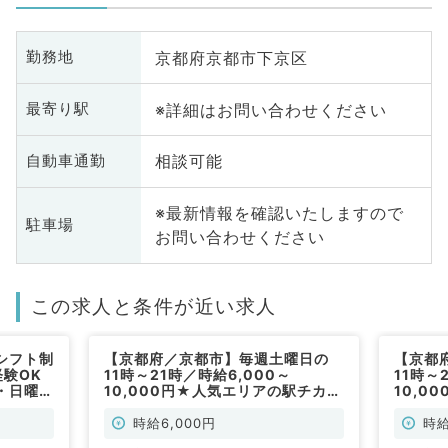
京都府京都市下京区
勤務地
※詳細はお問い合わせください
最寄り駅
相談可能
自動車通勤
※最新情報を確認いたしますので
駐車場
お問い合わせください
この求人と条件が近い求人
シフト制
【京都府／京都市】毎週土曜日の
【京都
験OK
11時～21時／時給6,000～
11時～
・日曜
10,000円★人気エリアの駅チカク
10,0
ニックに
リニックにてカウンセリング・施術
リニッ
です（皮
のお仕事です♪（美容皮膚科／非常
のお仕
時給6,000円
時給
勤）
勤）