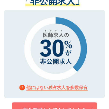
「非公開求人」
る、プライバシーマークを取得済みです。
ない方には、長期的なサポートが可能です
ご登録いただいた個人情報は、SSL（デー
ので、まずはご登録ください。
タ暗号化）によって保護されていますの
で、機密保持に関してもご安心ください。
他にはない独占求人を多数保有