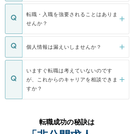
ます。通常、5営業日以内にはご連絡をせて
マイナビDOCTORで取り扱っている求人の
いただきますので、しばらくお待ちくださ
うち約3割は、Webサイトからご覧いただ
転職・入職を強要されることはありま
い。
けない「非公開求人」です。非公開求人は
せんか？
下記の理由によって、一般には公開してい
ません。
転職・入職を強要することは一切ありませ
ん。また、仮に応募先から内定をいただい
個人情報は漏えいしませんか？
■応募殺到を避けるため 人気のある医療機
たとしても、ご本人が納得しない限り、内
関を公にしてしまうと、応募が殺到する場
定を承諾する必要はありません。内定先へ
個人情報が漏えいすることはありませんの
合があります。 選考を効率よく行うため
の辞退の連絡はキャリアパートナーが行い
で、ご安心ください。当サイトからの登録
いますぐ転職は考えていないのです
に、医療機関が求める条件に合った人材の
ますので、ご安心ください。
などで収集したご登録者様の個人情報は、
が、これからのキャリアを相談できま
みを人材紹介会社に依頼するケースが増え
ご本人のキャリアアップおよび転職活動の
ています。
すか？
支援を目的に使用いたします。お預かりし
ているすべての個人データはご本人の許可
お気軽にご相談ください。先生専任のキャ
なく、医療機関側に開示したり、第三者に
リアパートナーが将来のご希望などをおう
提供することは一切ありません。また弊社
かがいして、現在の医療機関の状況や紹介
転職成功の秘訣は
は、個人情報の取り扱いについての厳密な
経験をまじえながら、適切なアドバイスを
管理基準を満たした事業者のみに付与され
させていただきます。すぐにご転職をされ