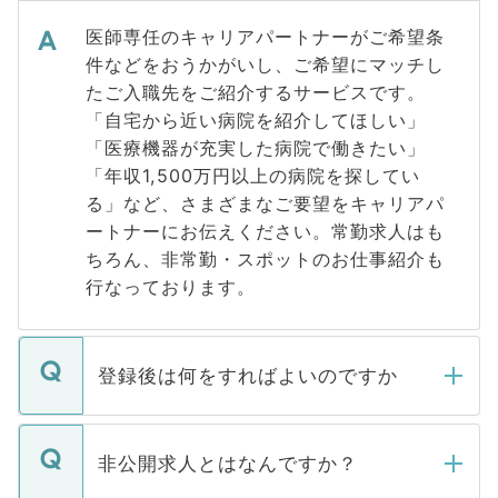
医師専任のキャリアパートナーがご希望条
件などをおうかがいし、ご希望にマッチし
たご入職先をご紹介するサービスです。
「自宅から近い病院を紹介してほしい」
「医療機器が充実した病院で働きたい」
「年収1,500万円以上の病院を探してい
る」など、さまざまなご要望をキャリアパ
ートナーにお伝えください。常勤求人はも
ちろん、非常勤・スポットのお仕事紹介も
行なっております。
登録後は何をすればよいのですか
ご登録いただきましたら、弊社担当者がご
登録内容を確認し、その後メールもしくは
非公開求人とはなんですか？
お電話にて次のステップのご案内をいたし