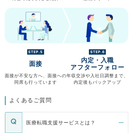
STEP.5
STEP.6
内定・入職
面接
アフターフォロー
面接が不安な方へ、
面接への
年収交渉や
入社日調整まで、
同席も
行っています
内定後もバックアップ
よくあるご質問
医療転職支援サービスとは？