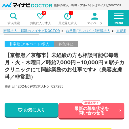
医師の求人・転職・アルバイトはマイナビDOCTOR
0
1
MENU
お気に入り求人
最近見た求人
マイページ
求人検索
医師求人・転職のマイナビDOCTOR
非常勤(アルバイト)医師求人
京都府
非常勤(アルバイト)求人
募集停止
【京都府／京都市】未経験の方も相談可能◎毎週
月・火・木曜日／時給7,000円～10,000円★駅チカ
クリニックにて問診業務のお仕事です♪（美容皮膚
科／非常勤）
更新日 : 2024/09/05
求人No : 627285
最新の募集状況を
お気に入り
問い合わせる