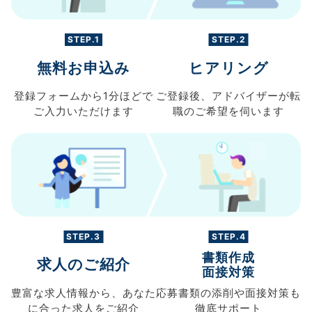
STEP.1
STEP.2
無料お申込み
ヒアリング
登録フォームから
1分ほどで
ご登録後、
アドバイザーが転
ご入力
いただけます
職の
ご希望を伺います
STEP.3
STEP.4
書類作成
求人のご紹介
面接対策
豊富な求人情報から、
あなた
応募書類の
添削や面接対策も
に合った求人を
ご紹介
徹底サポート