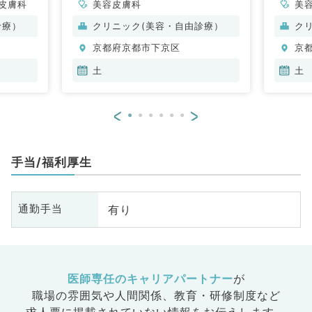
皮膚科
美容皮膚科
美
診療）
クリニック(美容・自由診療）
ク
京都府京都市下京区
京
土
土
<
>
手当/福利厚生
有り
通勤手当
医師専任のキャリアパートナー
が
職場の雰囲気や人間関係、
教育・研修制度など