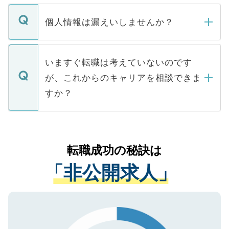
ません。
転職・入職を強要することは一切ありませ
ん。また、仮に応募先から内定をいただい
個人情報は漏えいしませんか？
■応募殺到を避けるため 人気のある医療機
たとしても、ご本人が納得しない限り、内
関を公にしてしまうと、応募が殺到する場
定を承諾する必要はありません。内定先へ
個人情報が漏えいすることはありませんの
合があります。 選考を効率よく行うため
の辞退の連絡はキャリアパートナーが行い
で、ご安心ください。当サイトからの登録
いますぐ転職は考えていないのです
に、医療機関が求める条件に合った人材の
ますので、ご安心ください。
などで収集したご登録者様の個人情報は、
が、これからのキャリアを相談できま
みを人材紹介会社に依頼するケースが増え
ご本人のキャリアアップおよび転職活動の
ています。
すか？
支援を目的に使用いたします。お預かりし
ているすべての個人データはご本人の許可
お気軽にご相談ください。先生専任のキャ
なく、医療機関側に開示したり、第三者に
リアパートナーが将来のご希望などをおう
提供することは一切ありません。また弊社
かがいして、現在の医療機関の状況や紹介
転職成功の秘訣は
は、個人情報の取り扱いについての厳密な
経験をまじえながら、適切なアドバイスを
管理基準を満たした事業者のみに付与され
「非公開求人」
させていただきます。すぐにご転職をされ
る、プライバシーマークを取得済みです。
ない方には、長期的なサポートが可能です
ご登録いただいた個人情報は、SSL（デー
ので、まずはご登録ください。
タ暗号化）によって保護されていますの
で、機密保持に関してもご安心ください。