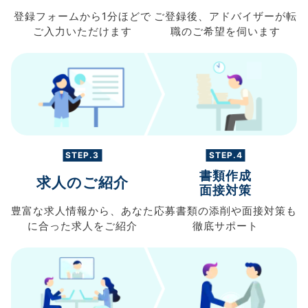
登録フォームから
1分ほどで
ご登録後、
アドバイザーが転
ご入力
いただけます
職の
ご希望を伺います
STEP.3
STEP.4
書類作成
求人のご紹介
面接対策
豊富な求人情報から、
あなた
応募書類の
添削や面接対策も
に合った求人を
ご紹介
徹底サポート