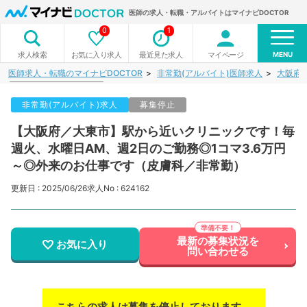
医師の求人・転職・アルバイトはマイナビDOCTOR
0
1
MENU
お気に入り求人
最近見た求人
マイページ
求人検索
医師求人・転職のマイナビDOCTOR
非常勤(アルバイト)医師求人
大阪府
非常勤(アルバイト)求人
募集停止
【大阪府／大東市】駅から近いクリニックです！毎
週火、水曜日AM、週2日のご勤務◎1コマ3.6万円
～◎外来のお仕事です（皮膚科／非常勤）
更新日 : 2025/06/26
求人No : 624162
最新の募集状況を
お気に入り
問い合わせる
こちらの求人は募集を停止しております。