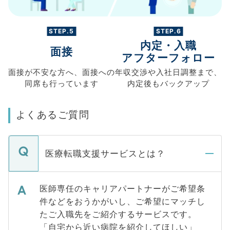
STEP.5
STEP.6
内定・入職
面接
アフターフォロー
面接が不安な方へ、
面接への
年収交渉や
入社日調整まで、
同席も
行っています
内定後もバックアップ
よくあるご質問
医療転職支援サービスとは？
医師専任のキャリアパートナーがご希望条
件などをおうかがいし、ご希望にマッチし
たご入職先をご紹介するサービスです。
「自宅から近い病院を紹介してほしい」