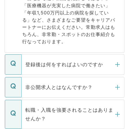
「医療機器が充実した病院で働きたい」
「年収1,500万円以上の病院を探してい
る」など、さまざまなご要望をキャリアパ
ートナーにお伝えください。常勤求人はも
ちろん、非常勤・スポットのお仕事紹介も
行なっております。
登録後は何をすればよいのですか
ご登録いただきましたら、弊社担当者がご
登録内容を確認し、その後メールもしくは
非公開求人とはなんですか？
お電話にて次のステップのご案内をいたし
ます。通常、5営業日以内にはご連絡をせて
マイナビDOCTORで取り扱っている求人の
いただきますので、しばらくお待ちくださ
うち約3割は、Webサイトからご覧いただ
転職・入職を強要されることはありま
い。
けない「非公開求人」です。非公開求人は
せんか？
下記の理由によって、一般には公開してい