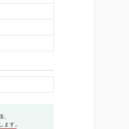
係、
します。