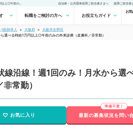
【大阪府／大阪市】JR環状線沿線！週1回のみ！月水から選べる時給1万円以上◎午前のみの外来診療（皮膚科／非常勤）非常勤(アルバイト)の求人｜医師の求人・転職・アルバイトは【マイナビDOCTOR】
自治体・公共団体採用ご担当者さまへ
採用ご担当者
お気
す
転職をご検討の方へ
お役立ちガイド
ト)医師求人
大阪府
大阪市生野区
から選べる時給1万円以上◎午前のみの外来診療（皮膚科／非常勤）
状線沿線！週1回のみ！月水から選
／非常勤）
お気に入り
最新の募集状況を問い