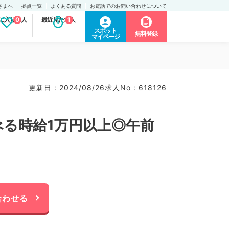
さまへ
拠点一覧
よくある質問
お電話でのお問い合わせについて
に入り求人
0
最近見た求人
1
スポット
無料登録
マイページ
更新日 : 2024/08/26
求人No : 618126
べる時給1万円以上◎午前
合わせる