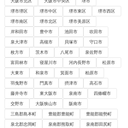
大阪市北区
大阪市中央区
堺市
堺市堺区
堺市中区
堺市東区
堺市西区
堺市南区
堺市北区
堺市美原区
岸和田市
豊中市
池田市
吹田市
泉大津市
高槻市
貝塚市
守口市
枚方市
茨木市
八尾市
泉佐野市
富田林市
寝屋川市
河内長野市
松原市
大東市
和泉市
箕面市
柏原市
羽曳野市
門真市
摂津市
高石市
藤井寺市
東大阪市
泉南市
四條畷市
交野市
大阪狭山市
阪南市
三島郡島本町
豊能郡豊能町
豊能郡能勢町
泉北郡忠岡町
泉南郡熊取町
泉南郡田尻町