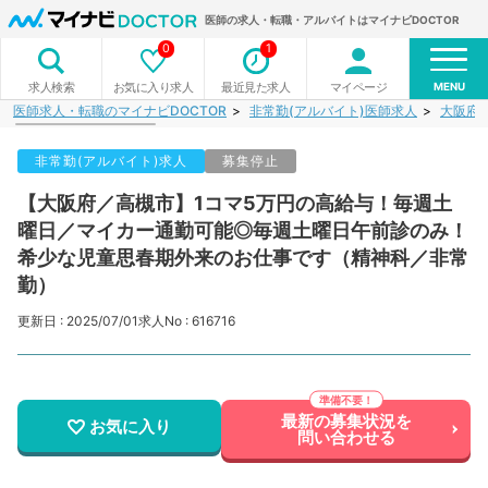
医師の求人・転職・アルバイトはマイナビDOCTOR
0
1
MENU
お気に入り求人
最近見た求人
マイページ
求人検索
医師求人・転職のマイナビDOCTOR
非常勤(アルバイト)医師求人
大阪府
非常勤(アルバイト)求人
募集停止
【大阪府／高槻市】1コマ5万円の高給与！毎週土
曜日／マイカー通勤可能◎毎週土曜日午前診のみ！
希少な児童思春期外来のお仕事です（精神科／非常
勤）
更新日 : 2025/07/01
求人No : 616716
最新の募集状況を
お気に入り
問い合わせる