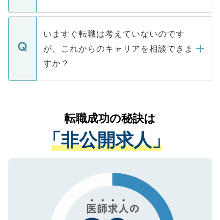
■応募殺到を避けるため 人気のある医療機
たとしても、ご本人が納得しない限り、内
関を公にしてしまうと、応募が殺到する場
定を承諾する必要はありません。内定先へ
個人情報が漏えいすることはありませんの
合があります。 選考を効率よく行うため
の辞退の連絡はキャリアパートナーが行い
で、ご安心ください。当サイトからの登録
いますぐ転職は考えていないのです
に、医療機関が求める条件に合った人材の
ますので、ご安心ください。
などで収集したご登録者様の個人情報は、
が、これからのキャリアを相談できま
みを人材紹介会社に依頼するケースが増え
ご本人のキャリアアップおよび転職活動の
ています。
すか？
支援を目的に使用いたします。お預かりし
ているすべての個人データはご本人の許可
お気軽にご相談ください。先生専任のキャ
なく、医療機関側に開示したり、第三者に
リアパートナーが将来のご希望などをおう
提供することは一切ありません。また弊社
かがいして、現在の医療機関の状況や紹介
転職成功の秘訣は
は、個人情報の取り扱いについての厳密な
経験をまじえながら、適切なアドバイスを
管理基準を満たした事業者のみに付与され
「非公開求人」
させていただきます。すぐにご転職をされ
る、プライバシーマークを取得済みです。
ない方には、長期的なサポートが可能です
ご登録いただいた個人情報は、SSL（デー
ので、まずはご登録ください。
タ暗号化）によって保護されていますの
で、機密保持に関してもご安心ください。