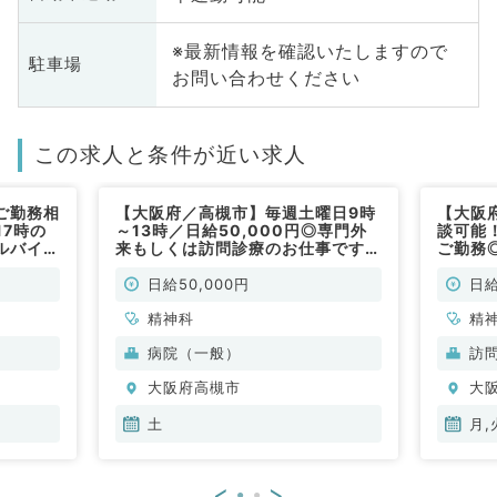
※最新情報を確認いたしますので
駐車場
お問い合わせください
この求人と条件が近い求人
ご勤務相
【大阪府／高槻市】毎週土曜日9時
【大阪
17時の
～13時／日給50,000円◎専門外
談可能！
ルバイト
来もしくは訪問診療のお仕事です
ご勤務
（精神科
（精神科／非常勤）
♪1回7
／非常
日給50,000円
日給
精神科
精
病院（一般）
訪
大阪府高槻市
大
土
月,
<
>