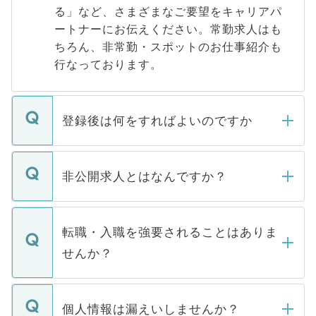
る」など、さまざまなご要望をキャリアパ
ートナーにお伝えください。常勤求人はも
ちろん、非常勤・スポットのお仕事紹介も
行なっております。
登録後は何をすればよいのですか
ご登録いただきましたら、弊社担当者がご
登録内容を確認し、その後メールもしくは
非公開求人とはなんですか？
お電話にて次のステップのご案内をいたし
ます。通常、5営業日以内にはご連絡をせて
マイナビDOCTORで取り扱っている求人の
いただきますので、しばらくお待ちくださ
うち約3割は、Webサイトからご覧いただ
転職・入職を強要されることはありま
い。
けない「非公開求人」です。非公開求人は
せんか？
下記の理由によって、一般には公開してい
ません。
転職・入職を強要することは一切ありませ
ん。また、仮に応募先から内定をいただい
個人情報は漏えいしませんか？