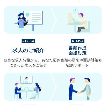
STEP.3
STEP.4
書類作成
求人のご紹介
面接対策
豊富な求人情報から、
あなた
応募書類の
添削や面接対策も
に合った求人を
ご紹介
徹底サポート