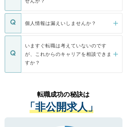
せんか？
下記の理由によって、一般には公開してい
ません。
転職・入職を強要することは一切ありませ
ん。また、仮に応募先から内定をいただい
個人情報は漏えいしませんか？
■応募殺到を避けるため 人気のある医療機
たとしても、ご本人が納得しない限り、内
関を公にしてしまうと、応募が殺到する場
定を承諾する必要はありません。内定先へ
個人情報が漏えいすることはありませんの
合があります。 選考を効率よく行うため
の辞退の連絡はキャリアパートナーが行い
で、ご安心ください。当サイトからの登録
いますぐ転職は考えていないのです
に、医療機関が求める条件に合った人材の
ますので、ご安心ください。
などで収集したご登録者様の個人情報は、
が、これからのキャリアを相談できま
みを人材紹介会社に依頼するケースが増え
ご本人のキャリアアップおよび転職活動の
ています。
すか？
支援を目的に使用いたします。お預かりし
ているすべての個人データはご本人の許可
お気軽にご相談ください。先生専任のキャ
なく、医療機関側に開示したり、第三者に
リアパートナーが将来のご希望などをおう
提供することは一切ありません。また弊社
かがいして、現在の医療機関の状況や紹介
転職成功の秘訣は
は、個人情報の取り扱いについての厳密な
経験をまじえながら、適切なアドバイスを
管理基準を満たした事業者のみに付与され
「非公開求人」
させていただきます。すぐにご転職をされ
る、プライバシーマークを取得済みです。
ない方には、長期的なサポートが可能です
ご登録いただいた個人情報は、SSL（デー
ので、まずはご登録ください。
タ暗号化）によって保護されていますの