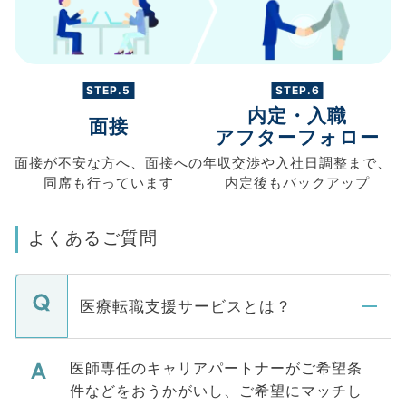
STEP.5
STEP.6
内定・入職
面接
アフターフォロー
面接が不安な方へ、
面接への
年収交渉や
入社日調整まで、
同席も
行っています
内定後もバックアップ
よくあるご質問
医療転職支援サービスとは？
医師専任のキャリアパートナーがご希望条
件などをおうかがいし、ご希望にマッチし