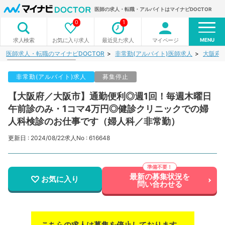
医師の求人・転職・アルバイトはマイナビDOCTOR
0
1
MENU
お気に入り求人
最近見た求人
マイページ
求人検索
医師求人・転職のマイナビDOCTOR
非常勤(アルバイト)医師求人
大阪府
非常勤(アルバイト)求人
募集停止
【大阪府／大阪市】通勤便利◎週1回！毎週木曜日
午前診のみ・1コマ4万円◎健診クリニックでの婦
人科検診のお仕事です（婦人科／非常勤）
更新日 : 2024/08/22
求人No : 616648
最新の募集状況を
お気に入り
問い合わせる
こちらの求人は募集を停止しております。