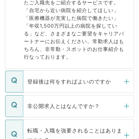
たご入職先をご紹介するサービスです。
「自宅から近い病院を紹介してほしい」
「医療機器が充実した病院で働きたい」
「年収1,500万円以上の病院を探してい
る」など、さまざまなご要望をキャリアパ
ートナーにお伝えください。常勤求人はも
ちろん、非常勤・スポットのお仕事紹介も
行なっております。
登録後は何をすればよいのですか
ご登録いただきましたら、弊社担当者がご
登録内容を確認し、その後メールもしくは
非公開求人とはなんですか？
お電話にて次のステップのご案内をいたし
ます。通常、5営業日以内にはご連絡をせて
マイナビDOCTORで取り扱っている求人の
いただきますので、しばらくお待ちくださ
うち約3割は、Webサイトからご覧いただ
転職・入職を強要されることはありま
い。
けない「非公開求人」です。非公開求人は