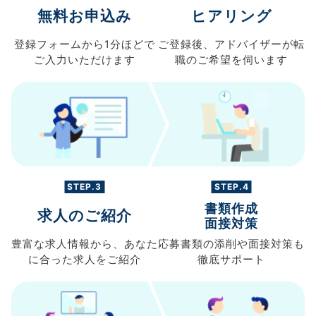
無料お申込み
ヒアリング
登録フォームから
1分ほどで
ご登録後、
アドバイザーが転
ご入力
いただけます
職の
ご希望を伺います
STEP.3
STEP.4
書類作成
求人のご紹介
面接対策
豊富な求人情報から、
あなた
応募書類の
添削や面接対策も
に合った求人を
ご紹介
徹底サポート