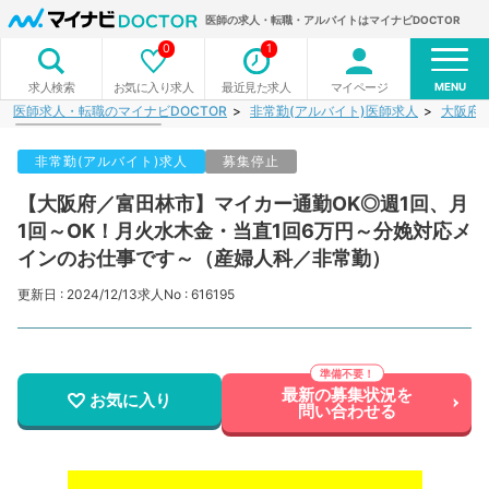
医師の求人・転職・アルバイトはマイナビDOCTOR
0
1
MENU
お気に入り求人
最近見た求人
マイページ
求人検索
医師求人・転職のマイナビDOCTOR
非常勤(アルバイト)医師求人
大阪府
非常勤(アルバイト)求人
募集停止
【大阪府／富田林市】マイカー通勤OK◎週1回、月
1回～OK！月火水木金・当直1回6万円～分娩対応メ
インのお仕事です～（産婦人科／非常勤）
更新日 : 2024/12/13
求人No : 616195
最新の募集状況を
お気に入り
問い合わせる