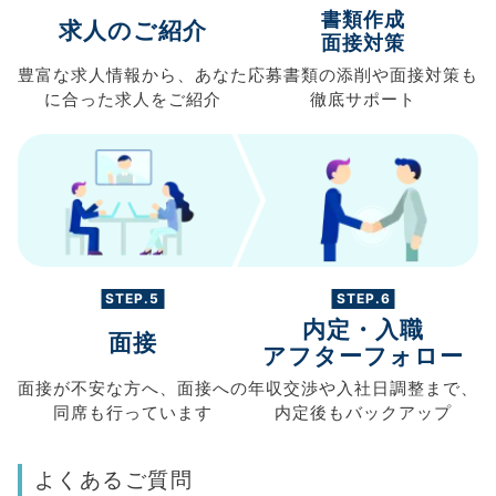
書類作成
求人のご紹介
面接対策
豊富な求人情報から、
あなた
応募書類の
添削や面接対策も
に合った求人を
ご紹介
徹底サポート
STEP.5
STEP.6
内定・入職
面接
アフターフォロー
面接が不安な方へ、
面接への
年収交渉や
入社日調整まで、
同席も
行っています
内定後もバックアップ
よくあるご質問