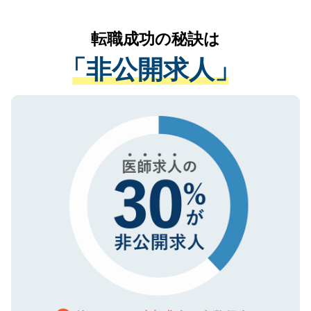
なく、医療機関側に開示したり、第三者に
リアパートナーが将来のご希望などをおう
提供することは一切ありません。また弊社
かがいして、現在の医療機関の状況や紹介
転職成功の秘訣は
は、個人情報の取り扱いについての厳密な
経験をまじえながら、適切なアドバイスを
管理基準を満たした事業者のみに付与され
「非公開求人」
させていただきます。すぐにご転職をされ
る、プライバシーマークを取得済みです。
ない方には、長期的なサポートが可能です
ご登録いただいた個人情報は、SSL（デー
ので、まずはご登録ください。
タ暗号化）によって保護されていますの
で、機密保持に関してもご安心ください。