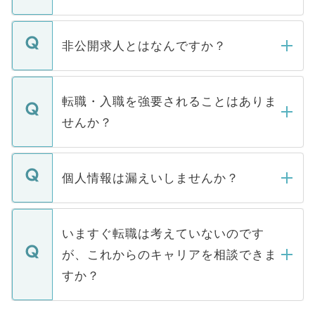
ご登録いただきましたら、弊社担当者がご
登録内容を確認し、その後メールもしくは
非公開求人とはなんですか？
お電話にて次のステップのご案内をいたし
ます。通常、5営業日以内にはご連絡をせて
マイナビDOCTORで取り扱っている求人の
いただきますので、しばらくお待ちくださ
うち約3割は、Webサイトからご覧いただ
転職・入職を強要されることはありま
い。
けない「非公開求人」です。非公開求人は
せんか？
下記の理由によって、一般には公開してい
ません。
転職・入職を強要することは一切ありませ
ん。また、仮に応募先から内定をいただい
個人情報は漏えいしませんか？
■応募殺到を避けるため 人気のある医療機
たとしても、ご本人が納得しない限り、内
関を公にしてしまうと、応募が殺到する場
定を承諾する必要はありません。内定先へ
個人情報が漏えいすることはありませんの
合があります。 選考を効率よく行うため
の辞退の連絡はキャリアパートナーが行い
で、ご安心ください。当サイトからの登録
いますぐ転職は考えていないのです
に、医療機関が求める条件に合った人材の
ますので、ご安心ください。
などで収集したご登録者様の個人情報は、
が、これからのキャリアを相談できま
みを人材紹介会社に依頼するケースが増え
ご本人のキャリアアップおよび転職活動の
ています。
すか？
支援を目的に使用いたします。お預かりし
ているすべての個人データはご本人の許可
お気軽にご相談ください。先生専任のキャ