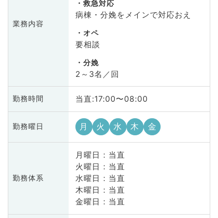
救急対応
病棟・分娩をメインで対応おえ
業務内容
オペ
要相談
分娩
2～3名／回
当直:17:00〜08:00
勤務時間
月
火
水
木
金
勤務曜日
月曜日 : 当直
火曜日 : 当直
水曜日 : 当直
勤務体系
木曜日 : 当直
金曜日 : 当直