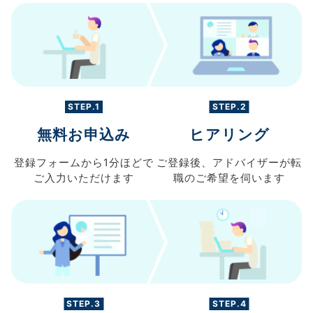
STEP.1
STEP.2
無料お申込み
ヒアリング
登録フォームから
1分ほどで
ご登録後、
アドバイザーが転
ご入力
いただけます
職の
ご希望を伺います
STEP.3
STEP.4