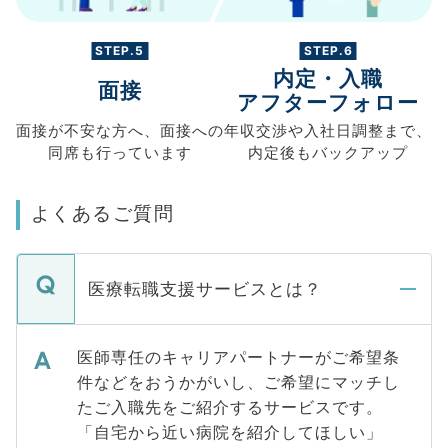
STEP.5
STEP.6
内定・入職
面接
アフターフォロー
面接が不安な方へ、
面接への
年収交渉や
入社日調整まで、
同席も
行っています
内定後もバックアップ
よくあるご質問
医療転職支援サービスとは？
医師専任のキャリアパートナーがご希望条
件などをおうかがいし、ご希望にマッチし
たご入職先をご紹介するサービスです。
「自宅から近い病院を紹介してほしい」