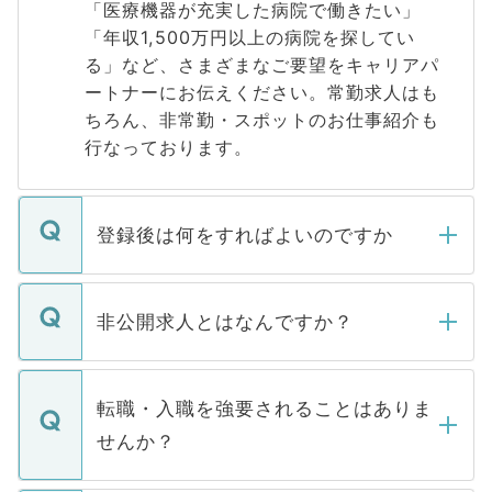
「医療機器が充実した病院で働きたい」
「年収1,500万円以上の病院を探してい
る」など、さまざまなご要望をキャリアパ
ートナーにお伝えください。常勤求人はも
ちろん、非常勤・スポットのお仕事紹介も
行なっております。
登録後は何をすればよいのですか
ご登録いただきましたら、弊社担当者がご
登録内容を確認し、その後メールもしくは
非公開求人とはなんですか？
お電話にて次のステップのご案内をいたし
ます。通常、5営業日以内にはご連絡をせて
マイナビDOCTORで取り扱っている求人の
いただきますので、しばらくお待ちくださ
うち約3割は、Webサイトからご覧いただ
転職・入職を強要されることはありま
い。
けない「非公開求人」です。非公開求人は
せんか？
下記の理由によって、一般には公開してい
ません。