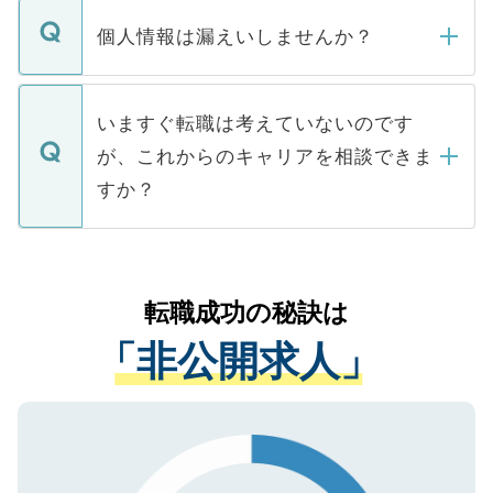
転職・入職を強要することは一切ありませ
ん。また、仮に応募先から内定をいただい
個人情報は漏えいしませんか？
■応募殺到を避けるため 人気のある医療機
たとしても、ご本人が納得しない限り、内
関を公にしてしまうと、応募が殺到する場
定を承諾する必要はありません。内定先へ
個人情報が漏えいすることはありませんの
合があります。 選考を効率よく行うため
の辞退の連絡はキャリアパートナーが行い
で、ご安心ください。当サイトからの登録
いますぐ転職は考えていないのです
に、医療機関が求める条件に合った人材の
ますので、ご安心ください。
などで収集したご登録者様の個人情報は、
が、これからのキャリアを相談できま
みを人材紹介会社に依頼するケースが増え
ご本人のキャリアアップおよび転職活動の
ています。
すか？
支援を目的に使用いたします。お預かりし
ているすべての個人データはご本人の許可
お気軽にご相談ください。先生専任のキャ
なく、医療機関側に開示したり、第三者に
リアパートナーが将来のご希望などをおう
提供することは一切ありません。また弊社
かがいして、現在の医療機関の状況や紹介
転職成功の秘訣は
は、個人情報の取り扱いについての厳密な
経験をまじえながら、適切なアドバイスを
管理基準を満たした事業者のみに付与され
「非公開求人」
させていただきます。すぐにご転職をされ
る、プライバシーマークを取得済みです。
ない方には、長期的なサポートが可能です
ご登録いただいた個人情報は、SSL（デー
ので、まずはご登録ください。
タ暗号化）によって保護されていますの
で、機密保持に関してもご安心ください。