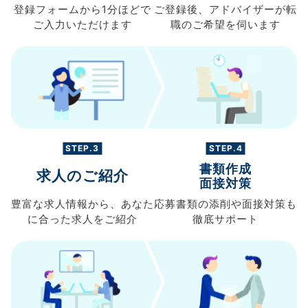
登録フォームから
1分ほどで
ご登録後、
アドバイザーが転
ご入力
いただけます
職の
ご希望を伺います
STEP.3
STEP.4
書類作成
求人のご紹介
面接対策
豊富な求人情報から、
あなた
応募書類の
添削や面接対策も
に合った求人を
ご紹介
徹底サポート