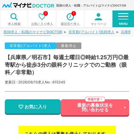
医師の求人・転職・アルバイトはマイナビDOCTOR
0
1
MENU
お気に入り求人
最近見た求人
マイページ
求人検索
医師求人・転職のマイナビDOCTOR
非常勤(アルバイト)医師求人
兵庫県
非常勤(アルバイト)求人
募集停止
【兵庫県／明石市】毎週土曜日◎時給1.25万円◎最
寄駅から徒歩3分の眼科クリニックでのご勤務（眼
科／非常勤）
更新日 : 2026/06/15
求人No : 615345
最新の募集状況を
お気に入り
問い合わせる
こちらの求人は募集を停止しております。