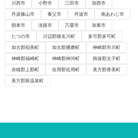
川西市
小野市
三田市
加西市
丹波篠山市
養父市
丹波市
南あわじ市
朝来市
淡路市
宍粟市
加東市
たつの市
川辺郡猪名川町
多可郡多可町
加古郡稲美町
加古郡播磨町
神崎郡市川町
神崎郡福崎町
神崎郡神河町
揖保郡太子町
赤穂郡上郡町
佐用郡佐用町
美方郡香美町
美方郡新温泉町