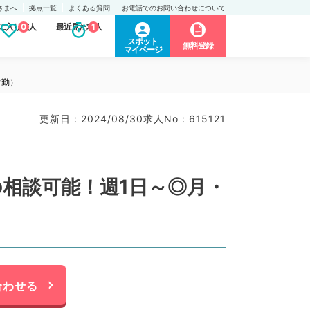
さまへ
拠点一覧
よくある質問
お電話でのお問い合わせについて
に入り求人
0
最近見た求人
1
スポット
無料登録
マイページ
常勤）
更新日 : 2024/08/30
求人No : 615121
の相談可能！週1日～◎月・
合わせる