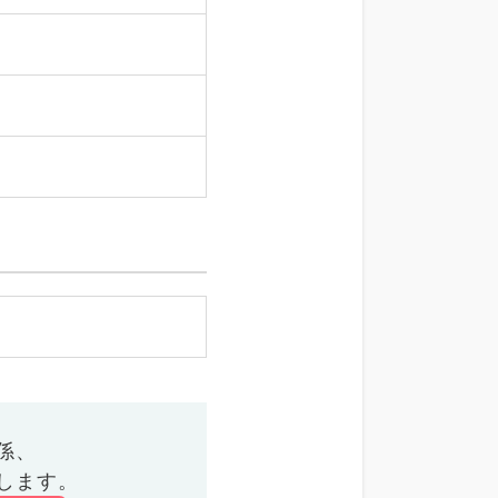
係、
します。