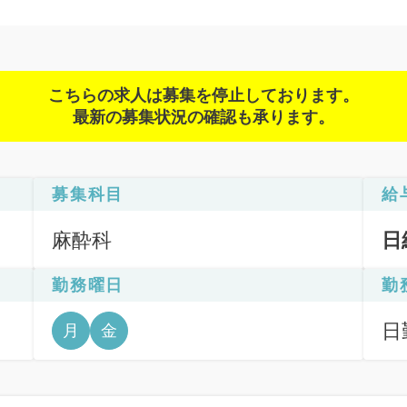
こちらの求人は募集を停止しております。
最新の募集状況の確認も承ります。
募集科目
給
麻酔科
日
勤務曜日
勤
日
月
金
6