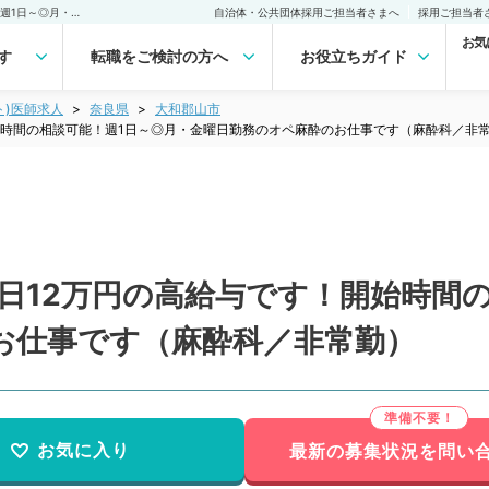
【奈良県／大和郡山市】1日12万円の高給与です！開始時間の相談可能！週1日～◎月・金曜日勤務のオペ麻酔のお仕事です（麻酔科／非常勤）非常勤(アルバイト)の求人｜医師の求人・転職・アルバイトは【マイナビDOCTOR】
自治体・公共団体採用ご担当者さまへ
採用ご担当者
お気
す
転職をご検討の方へ
お役立ちガイド
ト)医師求人
奈良県
大和郡山市
始時間の相談可能！週1日～◎月・金曜日勤務のオペ麻酔のお仕事です（麻酔科／非
日12万円の高給与です！開始時間
お仕事です（麻酔科／非常勤）
お気に入り
最新の募集状況を問い