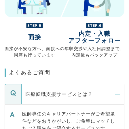
STEP.5
STEP.6
内定・入職
面接
アフターフォロー
面接が不安な方へ、
面接への
年収交渉や
入社日調整まで、
同席も
行っています
内定後もバックアップ
よくあるご質問
医療転職支援サービスとは？
医師専任のキャリアパートナーがご希望条
件などをおうかがいし、ご希望にマッチし
たご入職先をご紹介するサービスです。