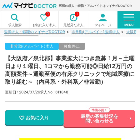
医師の求人・転職・アルバイトはマイナビDOCTOR
0
1
MENU
お気に入り求人
最近見た求人
マイページ
求人検索
医師求人・転職のマイナビDOCTOR
非常勤(アルバイト)医師求人
大阪府
非常勤(アルバイト)求人
募集停止
【大阪府／泉北郡】事業拡大につき急募！月～土曜
日より１曜日、1コマから勤務可能◎日給12万円の
高額案件～通勤至便の有床クリニックで地域医療に
取り組む～（内科系・外科系／非常勤）
更新日 : 2024/07/26
求人No : 611848
最新の募集状況を
お気に入り
問い合わせる