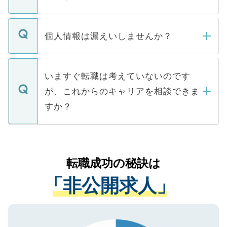
下記の理由によって、一般には公開してい
ません。
転職・入職を強要することは一切ありませ
ん。また、仮に応募先から内定をいただい
個人情報は漏えいしませんか？
■応募殺到を避けるため 人気のある医療機
たとしても、ご本人が納得しない限り、内
関を公にしてしまうと、応募が殺到する場
定を承諾する必要はありません。内定先へ
個人情報が漏えいすることはありませんの
合があります。 選考を効率よく行うため
の辞退の連絡はキャリアパートナーが行い
で、ご安心ください。当サイトからの登録
いますぐ転職は考えていないのです
に、医療機関が求める条件に合った人材の
ますので、ご安心ください。
などで収集したご登録者様の個人情報は、
が、これからのキャリアを相談できま
みを人材紹介会社に依頼するケースが増え
ご本人のキャリアアップおよび転職活動の
ています。
すか？
支援を目的に使用いたします。お預かりし
ているすべての個人データはご本人の許可
お気軽にご相談ください。先生専任のキャ
なく、医療機関側に開示したり、第三者に
リアパートナーが将来のご希望などをおう
提供することは一切ありません。また弊社
かがいして、現在の医療機関の状況や紹介
転職成功の秘訣は
は、個人情報の取り扱いについての厳密な
経験をまじえながら、適切なアドバイスを
管理基準を満たした事業者のみに付与され
「非公開求人」
させていただきます。すぐにご転職をされ
る、プライバシーマークを取得済みです。
ない方には、長期的なサポートが可能です
ご登録いただいた個人情報は、SSL（デー
ので、まずはご登録ください。
タ暗号化）によって保護されていますの
で、機密保持に関してもご安心ください。