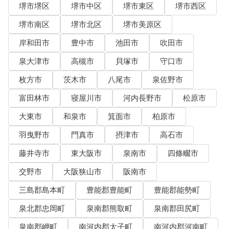
堺市堺区
堺市中区
堺市東区
堺市西区
堺市南区
堺市北区
堺市美原区
岸和田市
豊中市
池田市
吹田市
泉大津市
高槻市
貝塚市
守口市
枚方市
茨木市
八尾市
泉佐野市
富田林市
寝屋川市
河内長野市
松原市
大東市
和泉市
箕面市
柏原市
羽曳野市
門真市
摂津市
高石市
藤井寺市
東大阪市
泉南市
四條畷市
交野市
大阪狭山市
阪南市
三島郡島本町
豊能郡豊能町
豊能郡能勢町
泉北郡忠岡町
泉南郡熊取町
泉南郡田尻町
泉南郡岬町
南河内郡太子町
南河内郡河南町