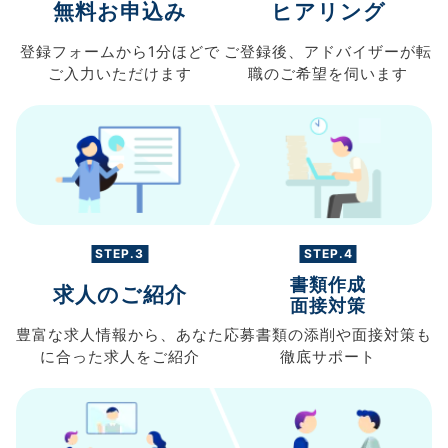
無料お申込み
ヒアリング
登録フォームから
1分ほどで
ご登録後、
アドバイザーが転
ご入力
いただけます
職の
ご希望を伺います
STEP.3
STEP.4
書類作成
求人のご紹介
面接対策
豊富な求人情報から、
あなた
応募書類の
添削や面接対策も
に合った求人を
ご紹介
徹底サポート