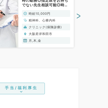
時の勤務◎指定医をお持ち
でない先生相談可能◎時給1
～1.2万円／外来業務の求人
>
時給10,000円
です（精神科／非常勤）
精神科、心療内科
クリニック(保険診療)
大阪府岸和田市
月,木,金
手当/福利厚生