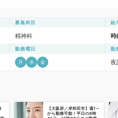
募集科目
給
精神科
時
勤務曜日
勤
夜診
月
水
金
4
【大阪府／岸和田市】週1～
から勤務可能！平日の8時