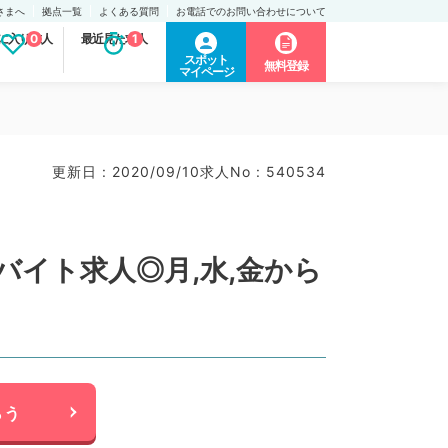
さまへ
拠点一覧
よくある質問
お電話でのお問い合わせについて
に入り求人
0
最近見た求人
1
スポット
無料登録
マイページ
更新日 : 2020/09/10
求人No : 540534
バイト求人◎月,水,金から
らう