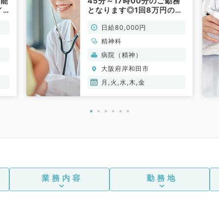
可能
45分～17時00分のご勤務
／
となります◎1回8万円の外
ん
来・病棟管理（精神科／非
日給80,000円
常勤）
精神科
病院（精神）
大阪府岸和田市
月,火,水,木,金
業務内容
勤務地