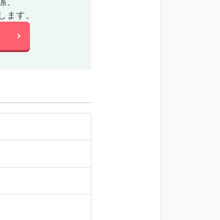
係、
します。