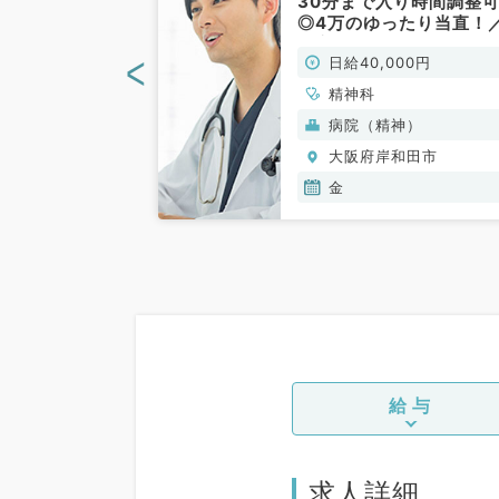
求人◎毎週1曜
30分まで入り時間調整
！（精神科／非
◎4万のゆったり当直！
指定医の有無は問いませ
<
00円
日給40,000円
◎（精神科／非常勤）
精神科
(保険診療)
病院（精神）
和田市
大阪府岸和田市
金,土
金
給与
求人詳細