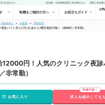
【大阪府／岸和田市】時給12000円！人気のクリニック夜診バイト求人◎月,水,金から1曜日相談可能！（精神科／非常勤）非常勤(アルバイト)の求人｜医師の求人・転職・アルバイトは【マイナビDOCTOR】
自治体・公共団体採用ご担当者さまへ
採用ご担当者
お気
す
転職をご検討の方へ
お役立ちガイド
ト)医師求人
大阪府
岸和田市
ク夜診バイト求人◎月,水,金から1曜日相談可能！（精神科／非常勤）
12000円！人気のクリニック夜診
科／非常勤）
お気に入り
求人を紹介しても