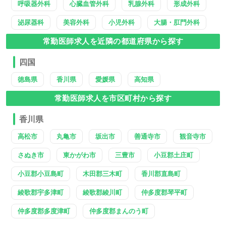
呼吸器外科
心臓血管外科
乳腺外科
形成外科
泌尿器科
美容外科
小児外科
大腸・肛門外科
常勤医師求人を近隣の都道府県から探す
四国
徳島県
香川県
愛媛県
高知県
常勤医師求人を市区町村から探す
香川県
高松市
丸亀市
坂出市
善通寺市
観音寺市
さぬき市
東かがわ市
三豊市
小豆郡土庄町
小豆郡小豆島町
木田郡三木町
香川郡直島町
綾歌郡宇多津町
綾歌郡綾川町
仲多度郡琴平町
仲多度郡多度津町
仲多度郡まんのう町