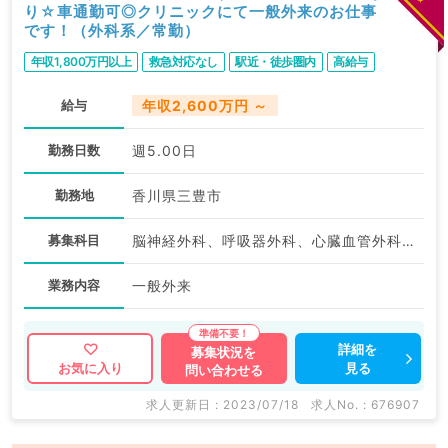
り☆車通勤可◎クリニックにて一般外来のお仕事
です！（外科系／常勤）
年収1,800万円以上
救急対応なし
駅近・徒歩圏内
高給与
給与
年収2,600万円 ～
勤務日数
週5.00日
勤務地
香川県三豊市
募集科目
脳神経外科、呼吸器外科、心臓血管外科、外科系全般、一般外科、消化器外科
業務内容
一般外来
詳細を
募集状況を
見る
お気に入り
問い合わせる
求人更新日 : 2023/07/18
求人No. : 676907