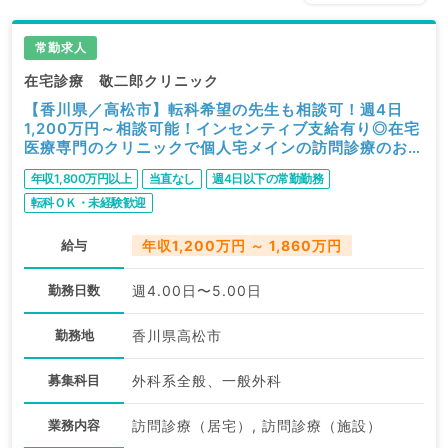
常勤求人
在宅診療 敬二郎クリニック
【香川県／高松市】転科希望の先生も相談可！週4日
1,200万円～相談可能！インセンティブ支給有り◎在宅
医療専門のクリニックで個人宅メインの訪問診療のお仕
事です（一般外科／常勤）
年収1,800万円以上
当直なし
週4日以下の常勤勤務
転科ＯＫ・未経験歓迎
給与
年収1,200万円 ～ 1,860万円
勤務日数
週4.00日〜5.00日
勤務地
香川県高松市
募集科目
外科系全般、一般外科
業務内容
訪問診療（居宅）, 訪問診療（施設）