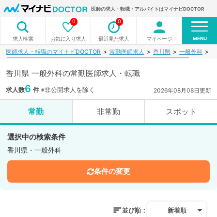
医師の求人・転職・アルバイトはマイナビDOCTOR
0
0
MENU
お気に入り求人
最近見た求人
マイページ
求人検索
医師求人・転職のマイナビDOCTOR
常勤医師求人
香川県
一般外科
検
香川県 一般外科の常勤医師求人・転職
6
求人数
件
※非公開求人を除く
2026年08月08日更新
常勤
非常勤
スポット
選択中の検索条件
香川県・一般外科
条件の変更
並び順：
新着順