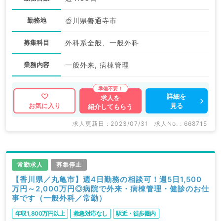
勤務地
香川県善通寺市
募集科目
外科系全般、一般外科
業務内容
一般外来, 病棟管理
詳細を
求人を
見る
お気に入り
紹介してもらう
求人更新日 : 2023/07/31
求人No. : 668715
常勤求人
募集停止
【香川県／丸亀市】週4日勤務の相談可！週5日1,500
万円～2,000万円◎病院で外来・病棟管理・健診のお仕
事です（一般外科／常勤）
年収1,800万円以上
救急対応なし
駅近・徒歩圏内