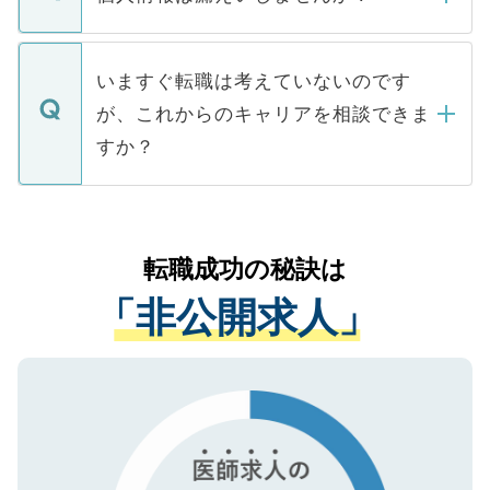
■応募殺到を避けるため 人気のある医療機
たとしても、ご本人が納得しない限り、内
関を公にしてしまうと、応募が殺到する場
定を承諾する必要はありません。内定先へ
個人情報が漏えいすることはありませんの
合があります。 選考を効率よく行うため
の辞退の連絡はキャリアパートナーが行い
で、ご安心ください。当サイトからの登録
いますぐ転職は考えていないのです
に、医療機関が求める条件に合った人材の
ますので、ご安心ください。
などで収集したご登録者様の個人情報は、
が、これからのキャリアを相談できま
みを人材紹介会社に依頼するケースが増え
ご本人のキャリアアップおよび転職活動の
ています。
すか？
支援を目的に使用いたします。お預かりし
ているすべての個人データはご本人の許可
お気軽にご相談ください。先生専任のキャ
なく、医療機関側に開示したり、第三者に
リアパートナーが将来のご希望などをおう
提供することは一切ありません。また弊社
かがいして、現在の医療機関の状況や紹介
転職成功の秘訣は
は、個人情報の取り扱いについての厳密な
経験をまじえながら、適切なアドバイスを
管理基準を満たした事業者のみに付与され
「非公開求人」
させていただきます。すぐにご転職をされ
る、プライバシーマークを取得済みです。
ない方には、長期的なサポートが可能です
ご登録いただいた個人情報は、SSL（デー
ので、まずはご登録ください。
タ暗号化）によって保護されていますの
で、機密保持に関してもご安心ください。