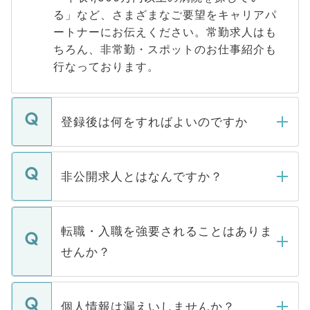
る」など、さまざまなご要望をキャリアパ
ートナーにお伝えください。常勤求人はも
ちろん、非常勤・スポットのお仕事紹介も
行なっております。
登録後は何をすればよいのですか
ご登録いただきましたら、弊社担当者がご
登録内容を確認し、その後メールもしくは
非公開求人とはなんですか？
お電話にて次のステップのご案内をいたし
ます。通常、5営業日以内にはご連絡をせて
マイナビDOCTORで取り扱っている求人の
いただきますので、しばらくお待ちくださ
うち約3割は、Webサイトからご覧いただ
転職・入職を強要されることはありま
い。
けない「非公開求人」です。非公開求人は
せんか？
下記の理由によって、一般には公開してい
ません。
転職・入職を強要することは一切ありませ
ん。また、仮に応募先から内定をいただい
個人情報は漏えいしませんか？