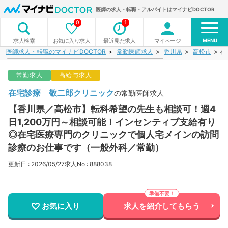
医師の求人・転職・アルバイトはマイナビDOCTOR
0
1
MENU
お気に入り求人
最近見た求人
マイページ
求人検索
医師求人・転職のマイナビDOCTOR
常勤医師求人
香川県
高松市
在
常勤求人
高給与求人
在宅診療 敬二郎クリニック
の常勤医師求人
【香川県／高松市】転科希望の先生も相談可！週4
日1,200万円～相談可能！インセンティブ支給有り
◎在宅医療専門のクリニックで個人宅メインの訪問
診療のお仕事です（一般外科／常勤）
更新日 : 2026/05/27
求人No : 888038
お気に入り
求人を紹介してもらう