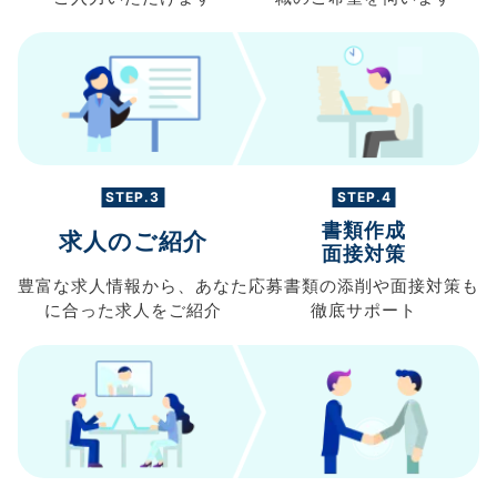
STEP.3
STEP.4
書類作成
求人のご紹介
面接対策
豊富な求人情報から、
あなた
応募書類の
添削や面接対策も
に合った求人を
ご紹介
徹底サポート