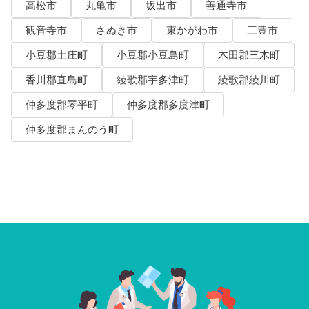
高松市
丸亀市
坂出市
善通寺市
観音寺市
さぬき市
東かがわ市
三豊市
小豆郡土庄町
小豆郡小豆島町
木田郡三木町
香川郡直島町
綾歌郡宇多津町
綾歌郡綾川町
仲多度郡琴平町
仲多度郡多度津町
仲多度郡まんのう町