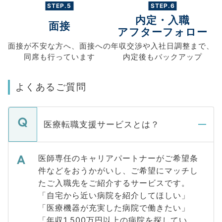
STEP.5
STEP.6
内定・入職
面接
アフターフォロー
面接が不安な方へ、
面接への
年収交渉や
入社日調整まで、
同席も
行っています
内定後もバックアップ
よくあるご質問
医療転職支援サービスとは？
医師専任のキャリアパートナーがご希望条
件などをおうかがいし、ご希望にマッチし
たご入職先をご紹介するサービスです。
「自宅から近い病院を紹介してほしい」
「医療機器が充実した病院で働きたい」
「年収1,500万円以上の病院を探してい