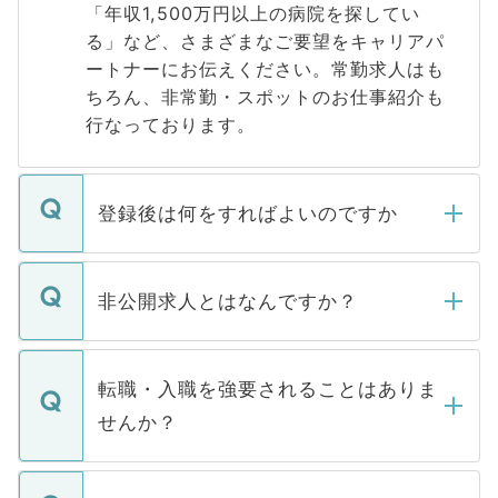
「年収1,500万円以上の病院を探してい
る」など、さまざまなご要望をキャリアパ
ートナーにお伝えください。常勤求人はも
ちろん、非常勤・スポットのお仕事紹介も
行なっております。
登録後は何をすればよいのですか
ご登録いただきましたら、弊社担当者がご
登録内容を確認し、その後メールもしくは
非公開求人とはなんですか？
お電話にて次のステップのご案内をいたし
ます。通常、5営業日以内にはご連絡をせて
マイナビDOCTORで取り扱っている求人の
いただきますので、しばらくお待ちくださ
うち約3割は、Webサイトからご覧いただ
転職・入職を強要されることはありま
い。
けない「非公開求人」です。非公開求人は
せんか？
下記の理由によって、一般には公開してい
ません。
転職・入職を強要することは一切ありませ