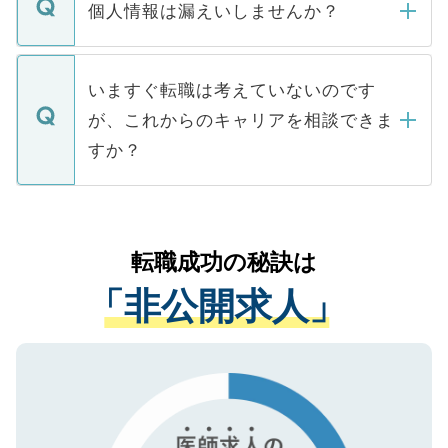
ん。また、仮に応募先から内定をいただい
個人情報は漏えいしませんか？
■応募殺到を避けるため 人気のある医療機
たとしても、ご本人が納得しない限り、内
関を公にしてしまうと、応募が殺到する場
定を承諾する必要はありません。内定先へ
個人情報が漏えいすることはありませんの
合があります。 選考を効率よく行うため
の辞退の連絡はキャリアパートナーが行い
で、ご安心ください。当サイトからの登録
いますぐ転職は考えていないのです
に、医療機関が求める条件に合った人材の
ますので、ご安心ください。
などで収集したご登録者様の個人情報は、
が、これからのキャリアを相談できま
みを人材紹介会社に依頼するケースが増え
ご本人のキャリアアップおよび転職活動の
ています。
すか？
支援を目的に使用いたします。お預かりし
ているすべての個人データはご本人の許可
お気軽にご相談ください。先生専任のキャ
なく、医療機関側に開示したり、第三者に
リアパートナーが将来のご希望などをおう
提供することは一切ありません。また弊社
かがいして、現在の医療機関の状況や紹介
転職成功の秘訣は
は、個人情報の取り扱いについての厳密な
経験をまじえながら、適切なアドバイスを
管理基準を満たした事業者のみに付与され
「非公開求人」
させていただきます。すぐにご転職をされ
る、プライバシーマークを取得済みです。
ない方には、長期的なサポートが可能です
ご登録いただいた個人情報は、SSL（デー
ので、まずはご登録ください。
タ暗号化）によって保護されていますの
で、機密保持に関してもご安心ください。