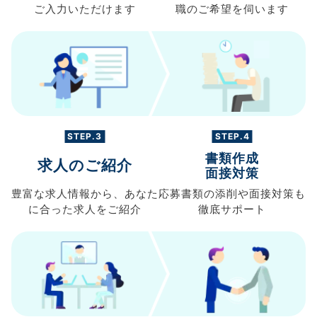
ご入力
いただけます
職の
ご希望を伺います
STEP.3
STEP.4
書類作成
求人のご紹介
面接対策
豊富な求人情報から、
あなた
応募書類の
添削や面接対策も
に合った求人を
ご紹介
徹底サポート