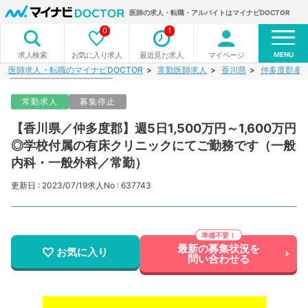
医師の求人・転職・アルバイトはマイナビDOCTOR
0
1
MENU
お気に入り求人
最近見た求人
マイページ
求人検索
医師求人・転職のマイナビDOCTOR
常勤医師求人
香川県
仲多度郡多
常勤求人
募集停止
【香川県／仲多度郡】週5日1,500万円～1,600万円
◎学校付属の有床クリニックにてご勤務です（一般
内科・一般外科／常勤）
更新日 : 2023/07/19
求人No : 637743
最新の募集状況を
お気に入り
問い合わせる