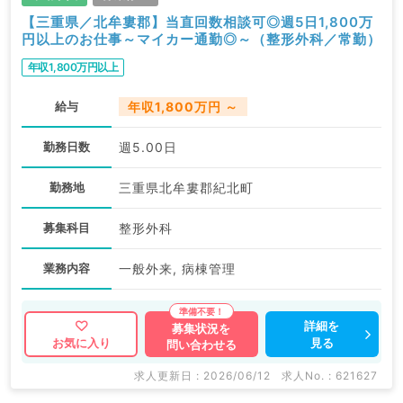
【三重県／北牟婁郡】当直回数相談可◎週5日1,800万
円以上のお仕事～マイカー通勤◎～（整形外科／常勤）
年収1,800万円以上
給与
年収1,800万円 ～
勤務日数
週5.00日
勤務地
三重県北牟婁郡紀北町
募集科目
整形外科
業務内容
一般外来, 病棟管理
詳細を
募集状況を
見る
お気に入り
問い合わせる
求人更新日 : 2026/06/12
求人No. : 621627