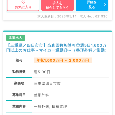
詳細を
求人を
見る
お気に入り
紹介してもらう
求人更新日 : 2026/05/14
求人No. : 621930
常勤求人
【三重県／四日市市】当直回数相談可◎週5日1,600万
円以上のお仕事～マイカー通勤◎～（整形外科／常勤）
給与
年収1,600万円 ～ 2,000万円
勤務日数
週5.00日
勤務地
三重県四日市市
募集科目
整形外科
業務内容
一般外来, 病棟管理