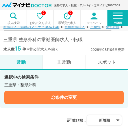
医師の求人・転職・アルバイトはマイナビDOCTOR
0
0
MENU
お気に入り求人
最近見た求人
マイページ
求人検索
医師求人・転職のマイナビDOCTOR
常勤医師求人
三重県
整形外科
検
三重県 整形外科の常勤医師求人・転職
15
求人数
件
※非公開求人を除く
2026年08月06日更新
常勤
非常勤
スポット
選択中の検索条件
三重県・整形外科
条件の変更
並び順：
新着順