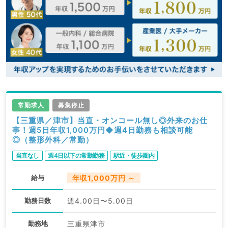
常勤求人
募集停止
【三重県／津市】当直・オンコール無し◎外来のお仕
事！週5日年収1,000万円◆週4日勤務も相談可能
◎（整形外科／常勤）
当直なし
週4日以下の常勤勤務
駅近・徒歩圏内
給与
年収1,000万円 ～
勤務日数
週4.00日〜5.00日
勤務地
三重県津市