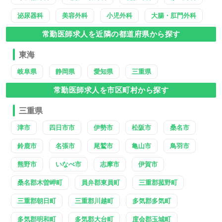
泌尿器科
美容外科
小児外科
大腸・肛門外科
常勤医師求人を近隣の都道府県から探す
東海
岐阜県
静岡県
愛知県
三重県
常勤医師求人を市区町村から探す
三重県
津市
四日市市
伊勢市
松阪市
桑名市
鈴鹿市
名張市
尾鷲市
亀山市
鳥羽市
熊野市
いなべ市
志摩市
伊賀市
桑名郡木曽岬町
員弁郡東員町
三重郡菰野町
三重郡朝日町
三重郡川越町
多気郡多気町
多気郡明和町
多気郡大台町
度会郡玉城町