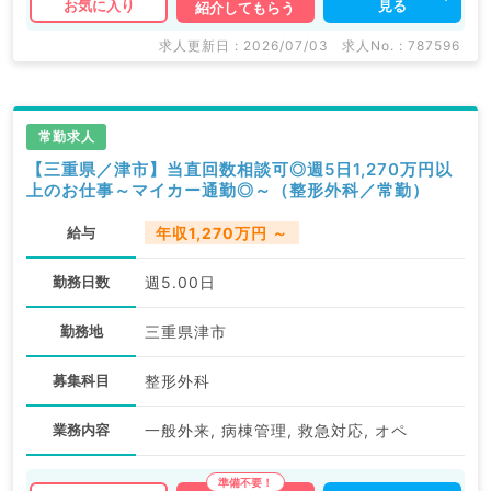
見る
お気に入り
紹介してもらう
求人更新日 : 2026/07/03
求人No. : 787596
常勤求人
【三重県／津市】当直回数相談可◎週5日1,270万円以
上のお仕事～マイカー通勤◎～（整形外科／常勤）
給与
年収1,270万円 ～
勤務日数
週5.00日
勤務地
三重県津市
募集科目
整形外科
業務内容
一般外来, 病棟管理, 救急対応, オペ