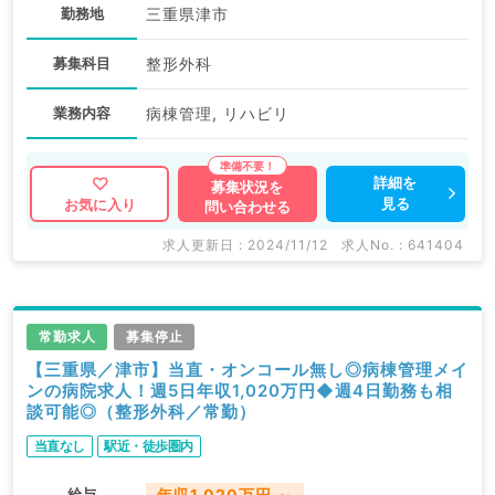
勤務地
三重県津市
募集科目
整形外科
業務内容
病棟管理, リハビリ
詳細を
募集状況を
見る
お気に入り
問い合わせる
求人更新日 : 2024/11/12
求人No. : 641404
常勤求人
募集停止
【三重県／津市】当直・オンコール無し◎病棟管理メイ
ンの病院求人！週5日年収1,020万円◆週4日勤務も相
談可能◎（整形外科／常勤）
当直なし
駅近・徒歩圏内
給与
年収1,020万円 ～