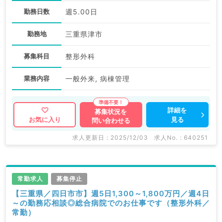
勤務日数
週5.00日
勤務地
三重県津市
募集科目
整形外科
業務内容
一般外来, 病棟管理
詳細を
募集状況を
見る
お気に入り
問い合わせる
求人更新日 : 2025/12/03
求人No. : 640251
常勤求人
募集停止
【三重県／四日市市】週5日1,300～1,800万円／週4日
～の勤務応相談◎総合病院でのお仕事です（整形外科／
常勤）