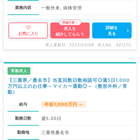
業務内容
一般外来, 病棟管理
詳細を
求人を
見る
お気に入り
紹介してもらう
求人更新日 : 2023/02/08
求人No. : 621270
常勤求人
【三重県／桑名市】当直回数日数相談可◎週5日1,000
万円以上のお仕事～マイカー通勤◎～（整形外科／常
勤）
給与
年収1,000万円 ～
勤務日数
週5.00日
勤務地
三重県桑名市