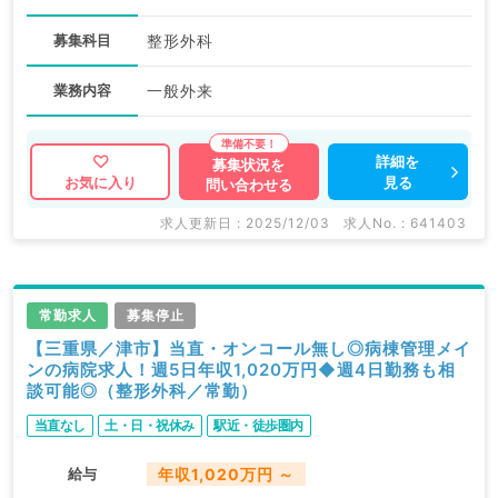
募集科目
整形外科
業務内容
一般外来
詳細を
募集状況を
見る
お気に入り
問い合わせる
求人更新日 : 2025/12/03
求人No. : 641403
常勤求人
募集停止
【三重県／津市】当直・オンコール無し◎病棟管理メイ
ンの病院求人！週5日年収1,020万円◆週4日勤務も相
談可能◎（整形外科／常勤）
当直なし
土・日・祝休み
駅近・徒歩圏内
給与
年収1,020万円 ～