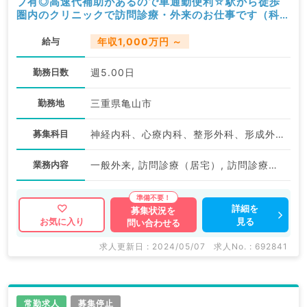
ブ有◎高速代補助があるので車通勤便利☆駅から徒歩
圏内のクリニックで訪問診療・外来のお仕事です（科目
不問／常勤）
給与
年収1,000万円 ～
勤務日数
週5.00日
勤務地
三重県亀山市
募集科目
神経内科、心療内科、整形外科、形成外科、脳神経外科、呼吸器外科、小児外科、泌尿器科、一般内科、循環器内科、呼吸器内科、消化器内科、内分泌・代謝内科、腎臓内科、老年内科、血液内科、外科系全般、一般外科、消化器外科、乳腺外科、膠原病科、大腸・肛門外科、脊髄・脊椎外科
業務内容
一般外来, 訪問診療（居宅）, 訪問診療（施設）
詳細を
募集状況を
見る
お気に入り
問い合わせる
求人更新日 : 2024/05/07
求人No. : 692841
常勤求人
募集停止