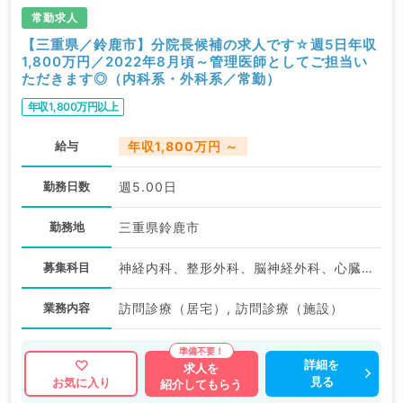
常勤求人
【三重県／鈴鹿市】分院長候補の求人です☆週5日年収
1,800万円／2022年8月頃～管理医師としてご担当い
ただきます◎（内科系・外科系／常勤）
年収1,800万円以上
給与
年収1,800万円 ～
勤務日数
週5.00日
勤務地
三重県鈴鹿市
募集科目
神経内科、整形外科、脳神経外科、心臓血管外科、泌尿器科、一般内科、循環器内科、呼吸器内科、消化器内科、内分泌・代謝内科、腎臓内科、老年内科、血液内科、外科系全般、一般外科、消化器外科、科目不問
業務内容
訪問診療（居宅）, 訪問診療（施設）
詳細を
求人を
見る
お気に入り
紹介してもらう