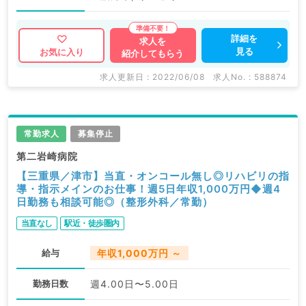
詳細を
求人を
見る
お気に入り
紹介してもらう
求人更新日 : 2022/06/08
求人No. : 588874
常勤求人
募集停止
第二岩崎病院
【三重県／津市】当直・オンコール無し◎リハビリの指
導・指示メインのお仕事！週5日年収1,000万円◆週4
日勤務も相談可能◎（整形外科／常勤）
当直なし
駅近・徒歩圏内
給与
年収1,000万円 ～
勤務日数
週4.00日〜5.00日