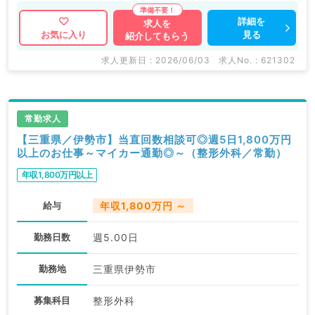
詳細を
求人を
見る
お気に入り
紹介してもらう
求人更新日 : 2026/06/03
求人No. : 621302
常勤求人
【三重県／伊勢市】当直回数相談可◎週5日1,800万円
以上のお仕事～マイカー通勤◎～（整形外科／常勤）
年収1,800万円以上
給与
年収1,800万円 ～
勤務日数
週5.00日
勤務地
三重県伊勢市
募集科目
整形外科