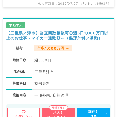
求人更新日 : 2022/07/07
求人No. : 659374
常勤求人
【三重県／津市】当直回数相談可◎週5日1,000万円以
上のお仕事～マイカー通勤◎～（整形外科／常勤）
給与
年収1,000万円 ～
勤務日数
週5.00日
勤務地
三重県津市
募集科目
整形外科
業務内容
一般外来, 病棟管理
詳細を
求人を
見る
お気に入り