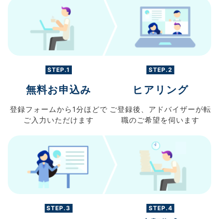
STEP.1
STEP.2
無料お申込み
ヒアリング
登録フォームから
1分ほどで
ご登録後、
アドバイザーが転
ご入力
いただけます
職の
ご希望を伺います
STEP.3
STEP.4