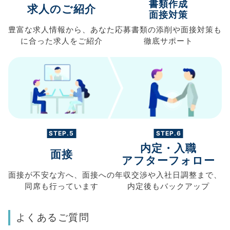
書類作成
求人のご紹介
面接対策
豊富な求人情報から、
あなた
応募書類の
添削や面接対策も
に合った求人を
ご紹介
徹底サポート
STEP.5
STEP.6
内定・入職
面接
アフターフォロー
面接が不安な方へ、
面接への
年収交渉や
入社日調整まで、
同席も
行っています
内定後もバックアップ
よくあるご質問