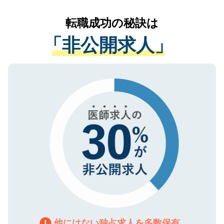
リアパートナーが将来のご希望などをおう
提供することは一切ありません。また弊社
かがいして、現在の医療機関の状況や紹介
転職成功の秘訣は
は、個人情報の取り扱いについての厳密な
経験をまじえながら、適切なアドバイスを
管理基準を満たした事業者のみに付与され
「非公開求人」
させていただきます。すぐにご転職をされ
る、プライバシーマークを取得済みです。
ない方には、長期的なサポートが可能です
ご登録いただいた個人情報は、SSL（デー
ので、まずはご登録ください。
タ暗号化）によって保護されていますの
で、機密保持に関してもご安心ください。
他にはない独占求人を多数保有