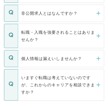
ご登録いただきましたら、弊社担当者がご
登録内容を確認し、その後メールもしくは
非公開求人とはなんですか？
お電話にて次のステップのご案内をいたし
ます。通常、5営業日以内にはご連絡をせて
マイナビDOCTORで取り扱っている求人の
いただきますので、しばらくお待ちくださ
うち約3割は、Webサイトからご覧いただ
転職・入職を強要されることはありま
い。
けない「非公開求人」です。非公開求人は
せんか？
下記の理由によって、一般には公開してい
ません。
転職・入職を強要することは一切ありませ
ん。また、仮に応募先から内定をいただい
個人情報は漏えいしませんか？
■応募殺到を避けるため 人気のある医療機
たとしても、ご本人が納得しない限り、内
関を公にしてしまうと、応募が殺到する場
定を承諾する必要はありません。内定先へ
個人情報が漏えいすることはありませんの
合があります。 選考を効率よく行うため
の辞退の連絡はキャリアパートナーが行い
で、ご安心ください。当サイトからの登録
いますぐ転職は考えていないのです
に、医療機関が求める条件に合った人材の
ますので、ご安心ください。
などで収集したご登録者様の個人情報は、
が、これからのキャリアを相談できま
みを人材紹介会社に依頼するケースが増え
ご本人のキャリアアップおよび転職活動の
ています。
すか？
支援を目的に使用いたします。お預かりし
ているすべての個人データはご本人の許可
お気軽にご相談ください。先生専任のキャ
なく、医療機関側に開示したり、第三者に