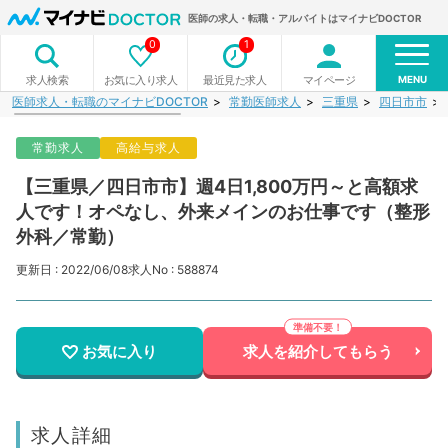
医師の求人・転職・アルバイトはマイナビDOCTOR
0
1
MENU
お気に入り求人
最近見た求人
マイページ
求人検索
医師求人・転職のマイナビDOCTOR
常勤医師求人
三重県
四日市市
常勤求人
高給与求人
【三重県／四日市市】週4日1,800万円～と高額求
人です！オペなし、外来メインのお仕事です（整形
外科／常勤）
更新日 : 2022/06/08
求人No : 588874
お気に入り
求人を紹介してもらう
求人詳細