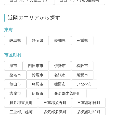
四日市市 × 人気エリア
四日市市 × WEB面接可
近隣のエリアから探す
東海
岐阜県
静岡県
愛知県
三重県
市区町村
津市
四日市市
伊勢市
松阪市
桑名市
鈴鹿市
名張市
尾鷲市
亀山市
鳥羽市
熊野市
いなべ市
志摩市
伊賀市
桑名郡木曽岬町
員弁郡東員町
三重郡菰野町
三重郡朝日町
三重郡川越町
多気郡多気町
多気郡明和町