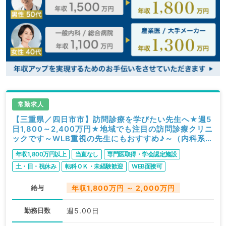
常勤求人
【三重県／四日市市】訪問診療を学びたい先生へ★週5
日1,800～2,400万円★地域でも注目の訪問診療クリニ
ックです～WLB重視の先生にもおすすめ♪～（内科系・
外科系／常勤）
年収1,800万円以上
当直なし
専門医取得・学会認定施設
土・日・祝休み
転科ＯＫ・未経験歓迎
WEB面接可
給与
年収1,800万円 ～ 2,000万円
勤務日数
週5.00日