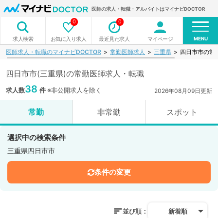
医師の求人・転職・アルバイトはマイナビDOCTOR
0
0
MENU
お気に入り求人
最近見た求人
マイページ
求人検索
医師求人・転職のマイナビDOCTOR
常勤医師求人
三重県
四日市市の常
四日市市(三重県)の常勤医師求人・転職
38
求人数
件
※非公開求人を除く
2026年08月09日更新
常勤
非常勤
スポット
選択中の検索条件
三重県四日市市
条件の変更
並び順：
新着順