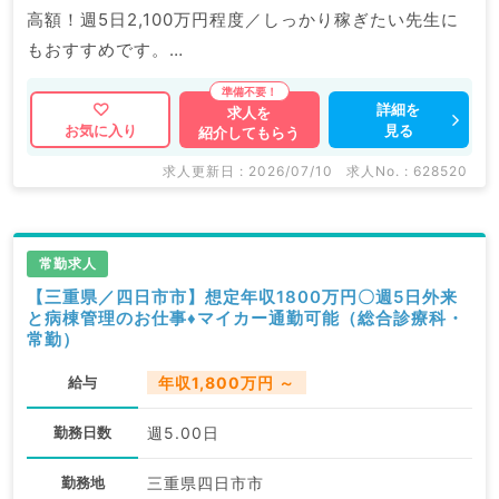
高額！週5日2,100万円程度／しっかり稼ぎたい先生に
もおすすめです。
マイナビDOCTORでは病院やクリニックなどの医療機
詳細を
求人を
見る
お気に入り
紹介してもらう
関求人はもちろんのこと、
掲載情報以外にも産業医等の企業系求人も多数扱ってい
求人更新日 : 2026/07/10
求人No. : 628520
ます。
求人内容の詳細等はお気軽にお問合せ下さい。
常勤求人
【三重県／四日市市】想定年収1800万円〇週5日外来
と病棟管理のお仕事♦マイカー通勤可能（総合診療科・
常勤）
給与
年収1,800万円 ～
勤務日数
週5.00日
勤務地
三重県四日市市