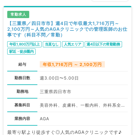
常勤求人
【三重県／四日市市】週4日で年収最大1,716万円～
2,100万円～人気のAGAクリニックでの管理医師のお仕
事です（科目不問／常勤）
年収1,800万円以上
当直なし
人気エリア
週4日以下の常勤勤務
駅近・徒歩圏内
給与
年収1,716万円 ～ 2,100万円
勤務日数
週3.00日〜5.00日
勤務地
三重県四日市市
募集科目
美容外科、皮膚科、一般内科、外科系全般、一般外科、美容皮膚科、科目不問
業務内容
AGA
最寄り駅より徒歩すぐ◎人気のAGAクリニックです♪