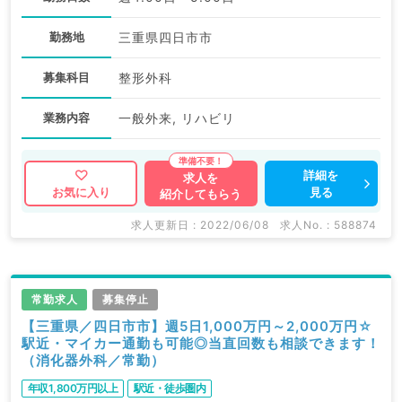
勤務地
三重県四日市市
募集科目
整形外科
業務内容
一般外来, リハビリ
詳細を
求人を
見る
お気に入り
紹介してもらう
求人更新日 : 2022/06/08
求人No. : 588874
常勤求人
募集停止
【三重県／四日市市】週5日1,000万円～2,000万円☆
駅近・マイカー通勤も可能◎当直回数も相談できます！
（消化器外科／常勤）
年収1,800万円以上
駅近・徒歩圏内