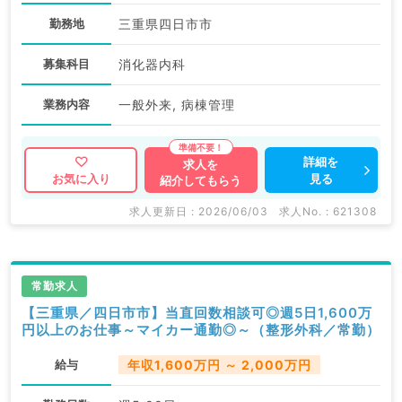
勤務地
三重県四日市市
募集科目
消化器内科
業務内容
一般外来, 病棟管理
詳細を
求人を
見る
お気に入り
紹介してもらう
求人更新日 : 2026/06/03
求人No. : 621308
常勤求人
【三重県／四日市市】当直回数相談可◎週5日1,600万
円以上のお仕事～マイカー通勤◎～（整形外科／常勤）
給与
年収1,600万円 ～ 2,000万円