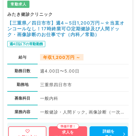
常勤求人
みたき健診クリニック
【三重県／四日市市】週4～5日1,200万円～☆当直オ
ンコールなし！17時終業可◎定期健診及び人間ドッ
ク・画像診断のお仕事です（内科／常勤）
週4日以下の常勤勤務
給与
年収1,200万円 ～
勤務日数
週4.00日〜5.00日
勤務地
三重県四日市市
募集科目
一般内科
業務内容
一般健診・人間ドック, 画像診断（一次読影）
詳細を
求人を