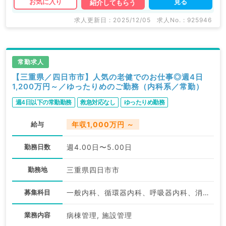
見る
お気に入り
紹介してもらう
求人更新日 : 2025/12/05
求人No. : 925946
常勤求人
【三重県／四日市市】人気の老健でのお仕事◎週4日
1,200万円～／ゆったりめのご勤務（内科系／常勤）
週4日以下の常勤勤務
救急対応なし
ゆったりめ勤務
給与
年収1,000万円 ～
勤務日数
週4.00日〜5.00日
勤務地
三重県四日市市
募集科目
一般内科、循環器内科、呼吸器内科、消化器内科、内分泌・代謝内科
業務内容
病棟管理, 施設管理