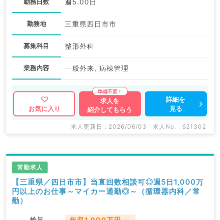
勤務日数
週5.00日
勤務地
三重県四日市市
募集科目
整形外科
業務内容
一般外来, 病棟管理
詳細を
求人を
見る
お気に入り
紹介してもらう
求人更新日 : 2026/06/03
求人No. : 621302
常勤求人
【三重県／四日市市】当直回数相談可◎週5日1,000万
円以上のお仕事～マイカー通勤◎～（循環器内科／常
勤）
給与
年収1,000万円 ～