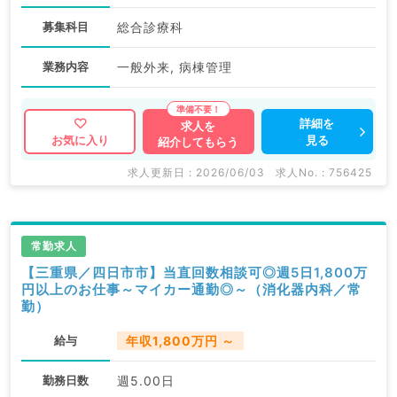
募集科目
総合診療科
業務内容
一般外来, 病棟管理
詳細を
求人を
見る
お気に入り
紹介してもらう
求人更新日 : 2026/06/03
求人No. : 756425
常勤求人
【三重県／四日市市】当直回数相談可◎週5日1,800万
円以上のお仕事～マイカー通勤◎～（消化器内科／常
勤）
給与
年収1,800万円 ～
勤務日数
週5.00日