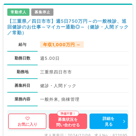
常勤求人
募集停止
【三重県／四日市市】週5日750万円～の一般検診、巡
回健診のお仕事～マイカー通勤◎～（健診・人間ドック
／常勤）
給与
年収1,000万円 ～
勤務日数
週5.00日
勤務地
三重県四日市市
募集科目
健診・人間ドック
業務内容
一般外来, 病棟管理
詳細を
募集状況を
見る
お気に入り
問い合わせる
求人更新日 : 2024/12/06
求人No. : 622095