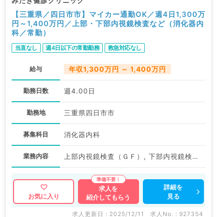
みたき健診クリニック
【三重県／四日市市】マイカー通勤OK／週4日1,300万
円～1,400万円／上部・下部内視鏡検査など（消化器内
科／常勤）
当直なし
週4日以下の常勤勤務
救急対応なし
給与
年収1,300万円 ～ 1,400万円
勤務日数
週4.00日
勤務地
三重県四日市市
募集科目
消化器内科
業務内容
上部内視鏡検査（ＧＦ）, 下部内視鏡検査（ＣＦ）, その他
詳細を
求人を
見る
お気に入り
紹介してもらう
求人更新日 : 2025/12/11
求人No. : 927354