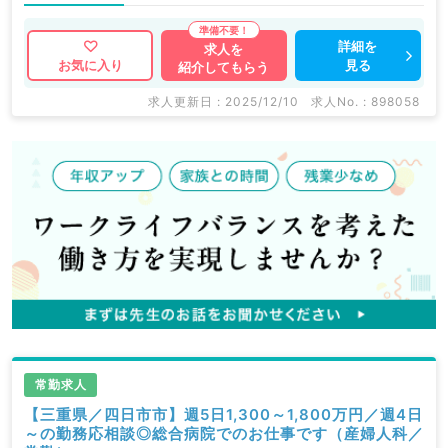
詳細を
求人を
見る
お気に入り
紹介してもらう
求人更新日 : 2025/12/10
求人No. : 898058
常勤求人
【三重県／四日市市】週5日1,300～1,800万円／週4日
～の勤務応相談◎総合病院でのお仕事です（産婦人科／