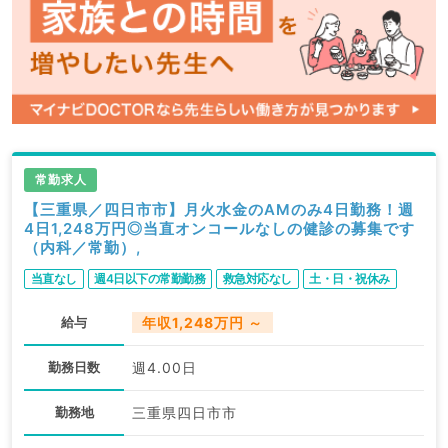
常勤求人
【三重県／四日市市】月火水金のAMのみ4日勤務！週
4日1,248万円◎当直オンコールなしの健診の募集です
（内科／常勤）,
当直なし
週4日以下の常勤勤務
救急対応なし
土・日・祝休み
給与
年収1,248万円 ～
勤務日数
週4.00日
勤務地
三重県四日市市