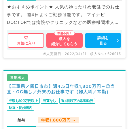
★おすすめポイント★ 人気のゆったりめ老健でのお仕
事です。 週4日よりご勤務可能です。 マイナビ
DOCTORでは病院やクリニックなどの医療機関求人は
もちろんのこと、 掲載情報以外にも産業医等の企業系
求人も多数扱っています。 求人内容の詳細等はお気軽
詳細を
求人を
見る
お気に入り
紹介してもらう
にお問合せ下さい。
求人更新日 : 2022/04/21
求人No. : 626915
常勤求人
【三重県／四日市市】週4.5日年収1,800万円～◎当
直・OC無し／外来のお仕事です（婦人科／常勤）
年収1,800万円以上
当直なし
週4日以下の常勤勤務
駅近・徒歩圏内
給与
年収1,800万円 ～