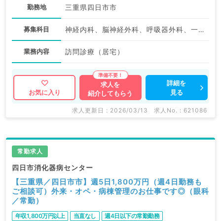
勤務地
三重県四日市市
募集科目
神経内科、脳神経外科、呼吸器外科、一般内科、循環器内科、呼吸器内科、消化器内科、外科系全般、一般外科、消化器外科、科目不問
業務内容
訪問診療（居宅）
詳細を
求人を
見る
お気に入り
紹介してもらう
求人更新日 : 2026/03/13
求人No. : 621086
常勤求人
四日市消化器病センター
【三重県／四日市市】週5日1,800万円（週4日勤務も
ご相談可）外来・オペ・病棟管理のお仕事です◎（眼科
／常勤）
年収1,800万円以上
当直なし
週4日以下の常勤勤務