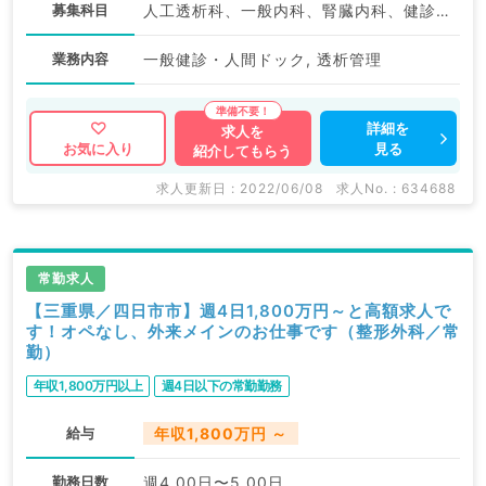
募集科目
人工透析科、一般内科、腎臓内科、健診・人間ドック
業務内容
一般健診・人間ドック, 透析管理
詳細を
求人を
見る
お気に入り
紹介してもらう
求人更新日 : 2022/06/08
求人No. : 634688
常勤求人
【三重県／四日市市】週4日1,800万円～と高額求人で
す！オペなし、外来メインのお仕事です（整形外科／常
勤）
年収1,800万円以上
週4日以下の常勤勤務
給与
年収1,800万円 ～
勤務日数
週4.00日〜5.00日