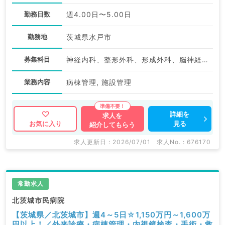
勤務日数
週4.00日〜5.00日
勤務地
茨城県水戸市
募集科目
神経内科、整形外科、形成外科、脳神経外科、呼吸器外科、心臓血管外科、泌尿器科、一般内科、循環器内科、呼吸器内科、消化器内科、内分泌・代謝内科、腎臓内科、老年内科、血液内科、外科系全般、一般外科、消化器外科、乳腺外科、膠原病科、大腸・肛門外科
業務内容
病棟管理, 施設管理
詳細を
求人を
見る
お気に入り
紹介してもらう
求人更新日 : 2026/07/01
求人No. : 676170
常勤求人
北茨城市民病院
【茨城県／北茨城市】週4～5日☆1,150万円～1,600万
円以上！／外来診療・病棟管理・内視鏡検査・手術・救