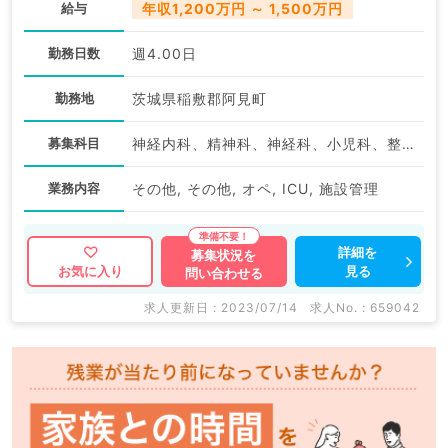
給与
年収1,200万円 ～ 1,500万円
勤務日数
週4.00日
勤務地
茨城県稲敷郡阿見町
募集科目
神経内科、精神科、神経科、小児科、整形外科、形成外科、美容外科、脳神経外科、呼吸器外科、心臓血管外科、小児外科、産婦人科、婦人科、眼科、耳鼻咽喉科、気管食道科、麻酔科、ペインクリニック、人工透析科、緩和ケア科、一般内科、循環器内科、呼吸器内科、消化器内科、内分泌・代謝内科、腎臓内科、老年内科、外科系全般、一般外科、消化器外科、乳腺外科、総合診療科、美容皮膚科、健診・人間ドック、救急科・ＩＣＵ、病理科、スポーツ整形外科、大腸・肛門外科、脊髄・脊椎外科
業務内容
その他, その他, オペ, ICU, 施設管理
詳細を
募集状況を
見る
お気に入り
問い合わせる
求人更新日 : 2023/07/14
求人No. : 659042