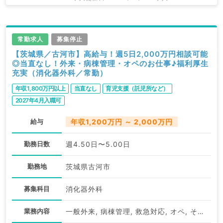
常勤求人
募集停止
【茨城県／古河市】高給与！週5日2,000万円相談可能
◎当直なし！外来・病棟管理・オペのお仕事♪福利厚生
充実（消化器外科／常勤）
年収1,800万円以上
当直なし
育児支援（託児所など）
2027年4月入職可
給与
年収1,200万円 ～ 2,000万円
勤務日数
週4.50日〜5.00日
勤務地
茨城県古河市
募集科目
消化器外科
業務内容
一般外来, 病棟管理, 救急対応, オペ, その他