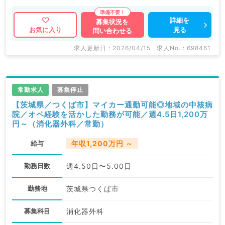
詳細を
募集状況を
見る
お気に入り
問い合わせる
求人更新日 : 2026/04/15
求人No. : 698461
常勤求人
募集停止
【茨城県／つくば市】マイカー通勤可能◎地域の中核病
院／オペ経験を活かした勤務が可能／週4.5日1,200万
円～（消化器外科／常勤）
給与
年収1,200万円 ～
勤務日数
週4.50日〜5.00日
勤務地
茨城県つくば市
募集科目
消化器外科