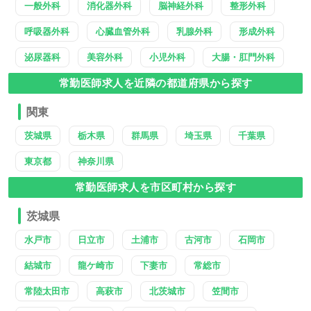
一般外科
消化器外科
脳神経外科
整形外科
呼吸器外科
心臓血管外科
乳腺外科
形成外科
泌尿器科
美容外科
小児外科
大腸・肛門外科
常勤医師求人を近隣の都道府県から探す
関東
茨城県
栃木県
群馬県
埼玉県
千葉県
東京都
神奈川県
常勤医師求人を市区町村から探す
茨城県
水戸市
日立市
土浦市
古河市
石岡市
結城市
龍ケ崎市
下妻市
常総市
常陸太田市
高萩市
北茨城市
笠間市