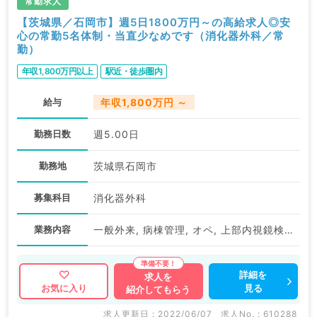
常勤求人
【茨城県／石岡市】週5日1800万円～の高給求人◎安
心の常勤5名体制・当直少なめです（消化器外科／常
勤）
年収1,800万円以上
駅近・徒歩圏内
給与
年収1,800万円 ～
勤務日数
週5.00日
勤務地
茨城県石岡市
募集科目
消化器外科
業務内容
一般外来, 病棟管理, オペ, 上部内視鏡検査（ＧＦ）, 下部内視鏡検査（ＣＦ）, その他
詳細を
求人を
見る
お気に入り
紹介してもらう
求人更新日 : 2022/06/07
求人No. : 610288