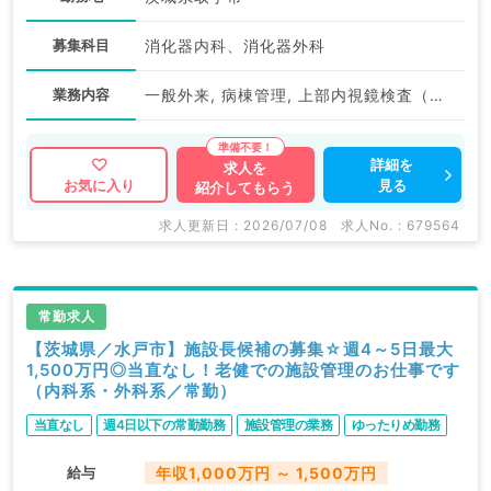
募集科目
消化器内科、消化器外科
業務内容
一般外来, 病棟管理, 上部内視鏡検査（ＧＦ）, 下部内視鏡検査（ＣＦ）
詳細を
求人を
見る
お気に入り
紹介してもらう
求人更新日 : 2026/07/08
求人No. : 679564
常勤求人
【茨城県／水戸市】施設長候補の募集☆週4～5日最大
1,500万円◎当直なし！老健での施設管理のお仕事です
（内科系・外科系／常勤）
当直なし
週4日以下の常勤勤務
施設管理の業務
ゆったりめ勤務
給与
年収1,000万円 ～ 1,500万円