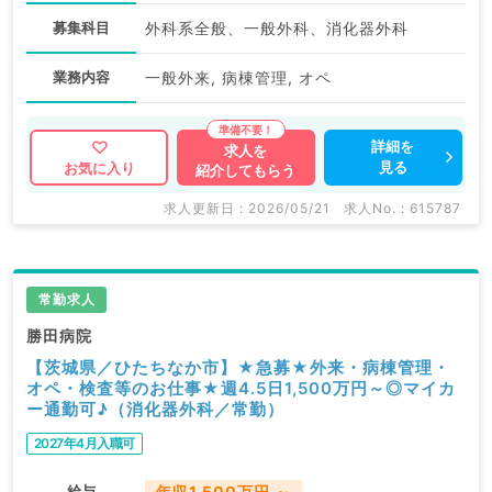
募集科目
外科系全般、一般外科、消化器外科
業務内容
一般外来, 病棟管理, オペ
詳細を
求人を
見る
お気に入り
紹介してもらう
求人更新日 : 2026/05/21
求人No. : 615787
常勤求人
勝田病院
【茨城県／ひたちなか市】★急募★外来・病棟管理・
オペ・検査等のお仕事★週4.5日1,500万円～◎マイカ
ー通勤可♪（消化器外科／常勤）
2027年4月入職可
給与
年収1,500万円 ～