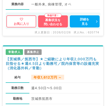
業務内容
一般外来, 病棟管理, オペ
詳細を
募集状況を
見る
お気に入り
問い合わせる
求人更新日 : 2026/02/26
求人No. : 620774
常勤求人
募集停止
【茨城県／筑西市】★ご経験により年収2,000万円も
目指せる★週4.5日より勤務可／院内保育等の設備充実
（消化器外科／常勤）
給与
年収1,612万円 ～
勤務日数
週4.50日〜5.00日
勤務地
茨城県筑西市