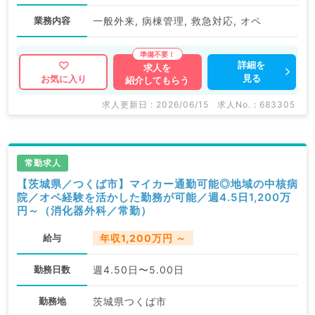
業務内容
一般外来, 病棟管理, 救急対応, オペ
詳細を
求人を
見る
お気に入り
紹介してもらう
求人更新日 : 2026/06/15
求人No. : 683305
常勤求人
【茨城県／つくば市】マイカー通勤可能◎地域の中核病
院／オペ経験を活かした勤務が可能／週4.5日1,200万
円～（消化器外科／常勤）
給与
年収1,200万円 ～
勤務日数
週4.50日〜5.00日
勤務地
茨城県つくば市