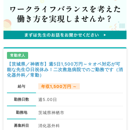
常勤求人
【茨城県／神栖市】週5日1,500万円～☆オペ対応が可
能な先生◎日祝休み！二次救急病院でのご勤務です（消
化器外科／常勤）
給与
年収1,500万円 ～
勤務日数
週5.00日
勤務地
茨城県神栖市
募集科目
消化器外科