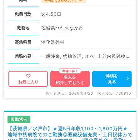
勤務日数
週4.50日
勤務地
茨城県ひたちなか市
募集科目
消化器外科
業務内容
一般外来, 病棟管理, オペ, 上部内視鏡検査（ＧＦ）, 下部内視鏡検査（ＣＦ）
詳細を
求人を
見る
お気に入り
紹介してもらう
求人更新日 : 2026/04/20
求人No. : 780910
常勤求人
【茨城県／水戸市】★週5日年収1,100～1,800万円★
地域中核病院でのご勤務◎医療設備充実～土日祝休みで