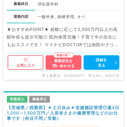
募集科目
消化器外科
業務内容
一般外来, 病棟管理, オペ
★おすすめPOINT★ 経験に応じて2,000万円以上の高
額年収も提示可能◎ 院内保育完備！子育て中の先生に
もおススメです！ マイナビDOCTORでは病院やクリニ
ックなどの医療機関求人はもちろんのこと、 掲載情報
以外にも産業医等の企業系求人も多数扱っています。
詳細を
募集状況を
見る
お気に入り
問い合わせる
求人内容の詳細等はお気軽にお問合せ下さい。
求人更新日 : 2025/06/11
求人No. : 625379
常勤求人
募集停止
【茨城県／稲敷郡】★土日休み★老健施設管理◎週4日
1,200～1,500万円／入居者さまの健康管理などのお仕
事です（科目不問／常勤）