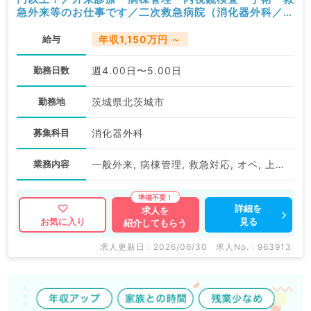
急外来等のお仕事です／二次救急病院（消化器外科／常
勤）
給与
年収1,150万円 ～
勤務日数
週4.00日〜5.00日
勤務地
茨城県北茨城市
募集科目
消化器外科
業務内容
一般外来, 病棟管理, 救急対応, オペ, 上部内視鏡検査（ＧＦ）, 下部内視鏡検査（ＣＦ）
詳細を
求人を
見る
お気に入り
紹介してもらう
求人更新日 : 2026/06/30
求人No. : 963913