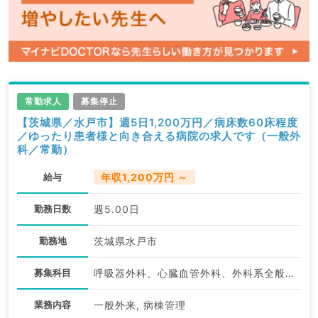
常勤求人
募集停止
【茨城県／水戸市】週5日1,200万円／病床数60床程度
／ゆったり患者様と向き合える病院の求人です（一般外
科／常勤）
給与
年収1,200万円 ～
勤務日数
週5.00日
勤務地
茨城県水戸市
募集科目
呼吸器外科、心臓血管外科、外科系全般、一般外科、消化器外科
業務内容
一般外来, 病棟管理