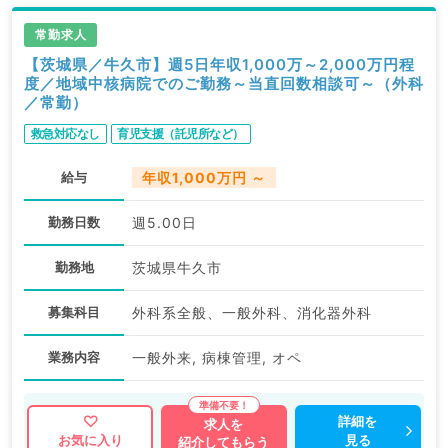
常勤求人
【茨城県／牛久市】週5日年収1,000万～2,000万円程
度／地域中核病院でのご勤務～当直回数相談可～（外科
／常勤）
救急対応なし
育児支援（託児所など）
給与
年収1,000万円 ～
勤務日数
週5.00日
勤務地
茨城県牛久市
募集科目
外科系全般、一般外科、消化器外科
業務内容
一般外来, 病棟管理, オペ
詳細を
求人を
見る
お気に入り
紹介してもらう