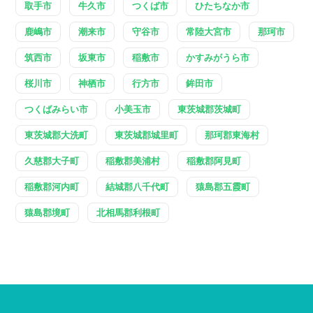
取手市
牛久市
つくば市
ひたちなか市
鹿嶋市
潮来市
守谷市
常陸大宮市
那珂市
筑西市
坂東市
稲敷市
かすみがうら市
桜川市
神栖市
行方市
鉾田市
つくばみらい市
小美玉市
東茨城郡茨城町
東茨城郡大洗町
東茨城郡城里町
那珂郡東海村
久慈郡大子町
稲敷郡美浦村
稲敷郡阿見町
稲敷郡河内町
結城郡八千代町
猿島郡五霞町
猿島郡境町
北相馬郡利根町