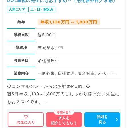
QOL重視の先生にもおすすめ～（消化器外科／常勤）
人気エリア
土・日・祝休み
給与
年収1,100万円 ～ 1,800万円
勤務日数
週5.00日
勤務地
茨城県水戸市
募集科目
消化器外科
業務内容
一般外来, 病棟管理, 救急対応, オペ, 上部内視鏡検査（ＧＦ）, 下部内視鏡検査（ＣＦ）
◇コンサルタントからのお勧めPOINT◇
週5日年収1,100～1,800万円◎しっかり稼ぎたい先生に
もおススメです。
地域中核病院でのご勤務／医療設備も充実しています！
詳細を
求人を
見る
お気に入り
紹介してもらう
マイナビDOCTORでは病院やクリニックなどの医療機