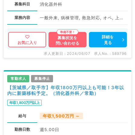
募集科目
消化器外科
業務内容
一般外来, 病棟管理, 救急対応, オペ, 上部内視鏡検査（ＧＦ）, 下部内視鏡検査（ＣＦ）
詳細を
募集状況を
見る
お気に入り
問い合わせる
求人更新日 : 2024/06/07
求人No. : 589796
常勤求人
募集停止
【茨城県／取手市】年収1800万円以上も可能！3年以
内に新築移転予定。（消化器外科／常勤）
年収1,800万円以上
給与
年収1,500万円 ～
勤務日数
週5.00日