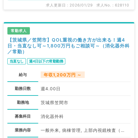
関求人はもちろんのこと、
求人更新日 : 2026/01/29
求人No. : 628110
掲載情報以外にも産業医等の企業系求人も多数扱ってい
ます。
求人内容の詳細等はお気軽にお問合せ下さい。
常勤求人
【茨城県／笠間市】QOL重視の働き方が出来る！週4
日・当直なし可～1,800万円もご相談可～（消化器外科
／常勤）
当直なし
週4日以下の常勤勤務
給与
年収1,200万円 ～
勤務日数
週4.00日
勤務地
茨城県笠間市
募集科目
消化器外科
業務内容
一般外来, 病棟管理, 上部内視鏡検査（ＧＦ）, 下部内視鏡検査（ＣＦ）