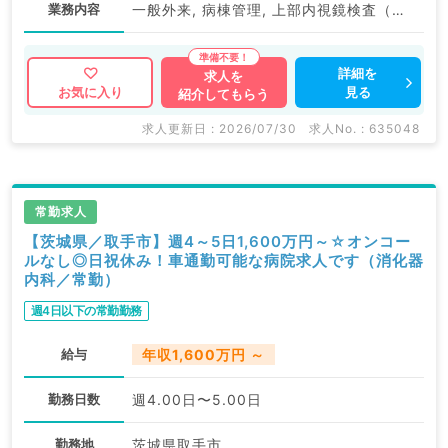
業務内容
一般外来, 病棟管理, 上部内視鏡検査（ＧＦ）, 下部内視鏡検査（ＣＦ）, オペ
詳細を
求人を
見る
お気に入り
紹介してもらう
求人更新日 : 2026/07/30
求人No. : 635048
常勤求人
【茨城県／取手市】週4～5日1,600万円～☆オンコー
ルなし◎日祝休み！車通勤可能な病院求人です（消化器
内科／常勤）
週4日以下の常勤勤務
給与
年収1,600万円 ～
勤務日数
週4.00日〜5.00日
勤務地
茨城県取手市