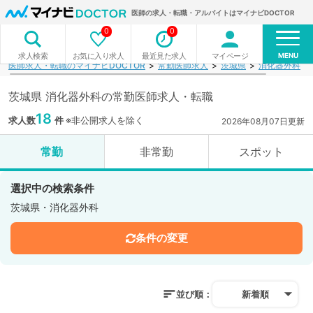
医師の求人・転職・アルバイトはマイナビDOCTOR
0
0
MENU
お気に入り求人
最近見た求人
マイページ
求人検索
医師求人・転職のマイナビDOCTOR
常勤医師求人
茨城県
消化器外科
茨城県 消化器外科の常勤医師求人・転職
18
求人数
件
※非公開求人を除く
2026年08月07日更新
常勤
非常勤
スポット
選択中の検索条件
茨城県・消化器外科
条件の変更
並び順：
新着順