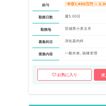
年収1,400万円 ～ 2,
給与
週5.00日
勤務日数
茨城県小美玉市
勤務地
消化器内科
募集科目
一般外来, 病棟管理
業務内容
お気に入り
求