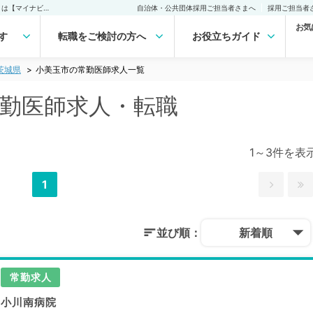
小美玉市(茨城県)の常勤医師求人・転職｜医師の求人・転職・アルバイトは【マイナビDOCTOR】
自治体・公共団体採用ご担当者さまへ
採用ご担当者
お気
す
転職をご検討の方へ
お役立ちガイド
茨城県
小美玉市の常勤医師求人一覧
常勤医師求人・転職
1～3件を表
1
並び順：
新着順
常勤求人
小川南病院