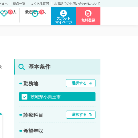
さまへ
拠点一覧
よくある質問
お電話でのお問い合わせについて
に入り求人
0
最近見た求人
0
スポット
無料登録
マイページ
基本条件
示
勤務地
選択する
茨城県小美玉市
診療科目
選択する
希望年収