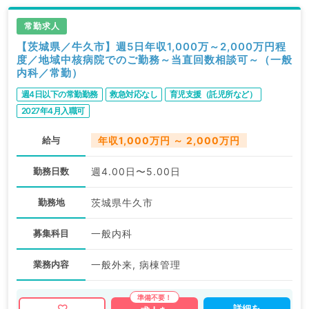
常勤求人
【茨城県／牛久市】週5日年収1,000万～2,000万円程
度／地域中核病院でのご勤務～当直回数相談可～（一般
内科／常勤）
週4日以下の常勤勤務
救急対応なし
育児支援（託児所など）
2027年4月入職可
給与
年収1,000万円 ～ 2,000万円
勤務日数
週4.00日〜5.00日
勤務地
茨城県牛久市
募集科目
一般内科
業務内容
一般外来, 病棟管理
詳細を