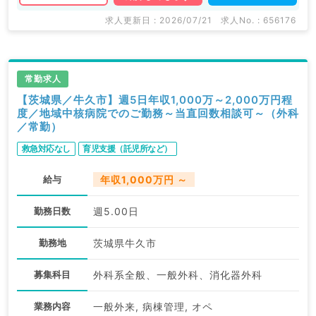
求人更新日 : 2026/07/21
求人No. : 656176
常勤求人
【茨城県／牛久市】週5日年収1,000万～2,000万円程
度／地域中核病院でのご勤務～当直回数相談可～（外科
／常勤）
救急対応なし
育児支援（託児所など）
給与
年収1,000万円 ～
勤務日数
週5.00日
勤務地
茨城県牛久市
募集科目
外科系全般、一般外科、消化器外科
業務内容
一般外来, 病棟管理, オペ