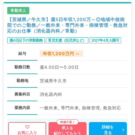
常勤求人
【茨城県／牛久市】週5日年収1,200万～◎地域中核病
院でのご勤務／一般外来・専門外来・病棟管理・救急対
応のお仕事（消化器内科／常勤）
週4日以下の常勤勤務
育児支援（託児所など）
2027年4月入職可
給与
年収1,200万円 ～
勤務日数
週4.00日〜5.00日
勤務地
茨城県牛久市
募集科目
消化器内科
業務内容
一般外来, 専門外来, 病棟管理, 救急対応
詳細を
求人を
見る
お気に入り
紹介してもらう