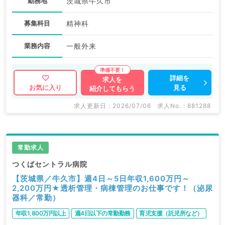
勤務地
茨城県牛久市
募集科目
精神科
業務内容
一般外来
詳細を
求人を
見る
お気に入り
紹介してもらう
求人更新日 : 2026/07/06
求人No. : 881288
常勤求人
つくばセントラル病院
【茨城県／牛久市】週4日～5日年収1,600万円～
2,200万円★透析管理・病棟管理のお仕事です！（泌尿
器科／常勤）
年収1,800万円以上
週4日以下の常勤勤務
育児支援（託児所など）