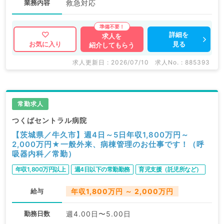
業務内容
救急対応
詳細を
求人を
見る
お気に入り
紹介してもらう
求人更新日 : 2026/07/10
求人No. : 885393
常勤求人
つくばセントラル病院
【茨城県／牛久市】週4日～5日年収1,800万円～
2,000万円★一般外来、病棟管理のお仕事です！（呼
吸器内科／常勤）
年収1,800万円以上
週4日以下の常勤勤務
育児支援（託児所など）
給与
年収1,800万円 ～ 2,000万円
勤務日数
週4.00日〜5.00日