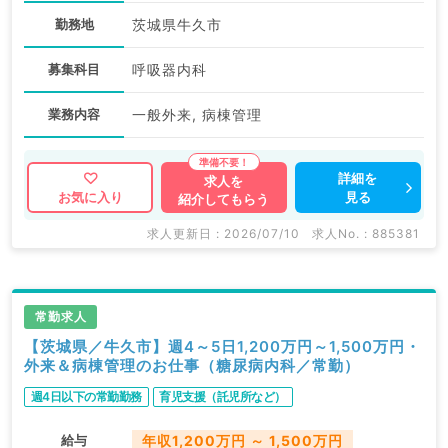
勤務地
茨城県牛久市
募集科目
呼吸器内科
業務内容
一般外来, 病棟管理
詳細を
求人を
見る
お気に入り
紹介してもらう
求人更新日 : 2026/07/10
求人No. : 885381
常勤求人
【茨城県／牛久市】週4～5日1,200万円～1,500万円・
外来＆病棟管理のお仕事（糖尿病内科／常勤）
週4日以下の常勤勤務
育児支援（託児所など）
給与
年収1,200万円 ～ 1,500万円