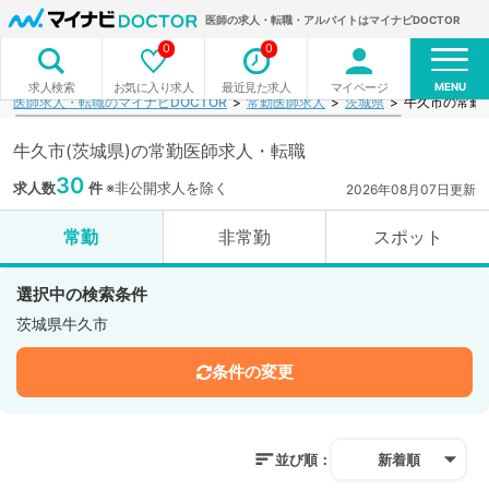
医師の求人・転職・アルバイトはマイナビDOCTOR
0
0
MENU
お気に入り求人
最近見た求人
マイページ
求人検索
医師求人・転職のマイナビDOCTOR
常勤医師求人
茨城県
牛久市の常勤
牛久市(茨城県)の常勤医師求人・転職
30
求人数
件
※非公開求人を除く
2026年08月07日更新
常勤
非常勤
スポット
選択中の検索条件
茨城県牛久市
条件の変更
並び順：
新着順