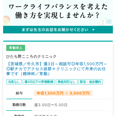
常勤求人
ひたち野こころのクリニック
【茨城県／牛久市】週3日～相談可◎年収1,500万円～
◎駅チカでアクセス抜群☆クリニックにて外来のお仕
事です（精神科／常勤）
当直なし
週4日以下の常勤勤務
救急対応なし
駅近・徒歩圏内
給与
年収1,500万円 ～ 3,000万円
勤務日数
週3.00日〜5.00日