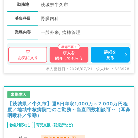
勤務地
茨城県牛久市
募集科目
腎臓内科
業務内容
一般外来, 病棟管理
詳細を
求人を
見る
お気に入り
紹介してもらう
求人更新日 : 2026/07/21
求人No. : 628928
常勤求人
【茨城県／牛久市】週5日年収1,000万～2,000万円程
度／地域中核病院でのご勤務～当直回数相談可～（耳鼻
咽喉科／常勤）
救急対応なし
育児支援（託児所など）