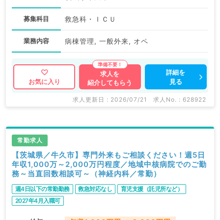
募集科目
救急科・ＩＣＵ
業務内容
病棟管理, 一般外来, オペ
詳細を
求人を
見る
お気に入り
紹介してもらう
求人更新日 : 2026/07/21
求人No. : 628922
常勤求人
【茨城県／牛久市】専門外来もご相談ください！週5日
年収1,000万～2,000万円程度／地域中核病院でのご勤
務～当直回数相談可～（神経内科／常勤）
週4日以下の常勤勤務
救急対応なし
育児支援（託児所など）
2027年4月入職可