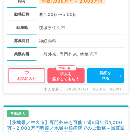
給与
年収1,000万円 ～ 2,000万円
勤務日数
週4.00日〜5.00日
勤務地
茨城県牛久市
募集科目
神経内科
業務内容
一般外来, 専門外来, 病棟管理
詳細を
求人を
見る
お気に入り
紹介してもらう
求人更新日 : 2026/07/21
求人No. : 628918
常勤求人
【茨城県／牛久市】専門外来も可能！週5日年収1,000
万～2,000万円程度／地域中核病院でのご勤務～当直回