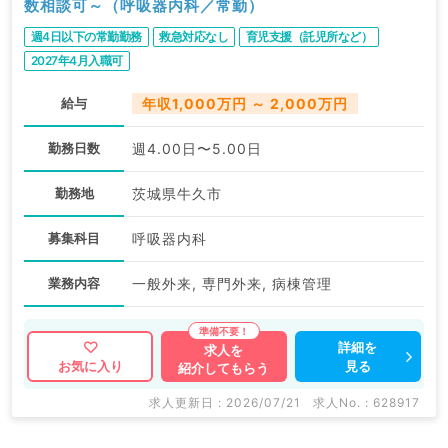
数相談可～（呼吸器内科／常勤）
週4日以下の常勤勤務
救急対応なし
育児支援（託児所など）
2027年4月入職可
給与
年収1,000万円 ～ 2,000万円
勤務日数
週4.00日〜5.00日
勤務地
茨城県牛久市
募集科目
呼吸器内科
業務内容
一般外来, 専門外来, 病棟管理
詳細を
求人を
見る
お気に入り
紹介してもらう
求人更新日 : 2026/07/21
求人No. : 628917