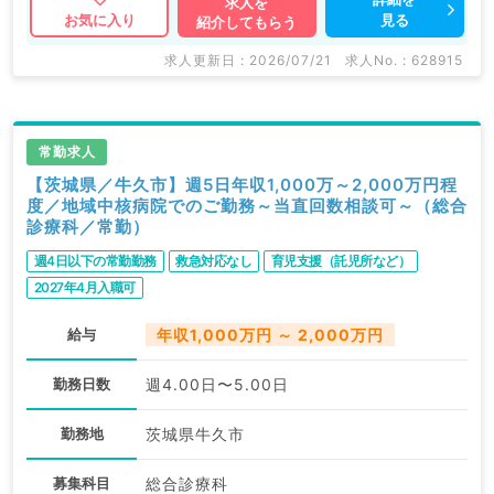
求人を
見る
お気に入り
紹介してもらう
求人更新日 : 2026/07/21
求人No. : 628915
常勤求人
【茨城県／牛久市】週5日年収1,000万～2,000万円程
度／地域中核病院でのご勤務～当直回数相談可～（総合
診療科／常勤）
週4日以下の常勤勤務
救急対応なし
育児支援（託児所など）
2027年4月入職可
給与
年収1,000万円 ～ 2,000万円
勤務日数
週4.00日〜5.00日
勤務地
茨城県牛久市
募集科目
総合診療科