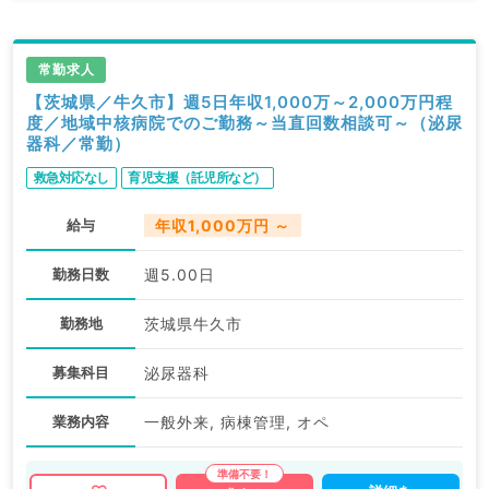
常勤求人
【茨城県／牛久市】週5日年収1,000万～2,000万円程
度／地域中核病院でのご勤務～当直回数相談可～（泌尿
器科／常勤）
救急対応なし
育児支援（託児所など）
給与
年収1,000万円 ～
勤務日数
週5.00日
勤務地
茨城県牛久市
募集科目
泌尿器科
業務内容
一般外来, 病棟管理, オペ