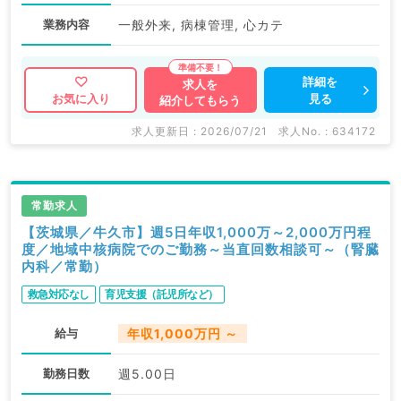
業務内容
一般外来, 病棟管理, 心カテ
詳細を
求人を
見る
お気に入り
紹介してもらう
求人更新日 : 2026/07/21
求人No. : 634172
常勤求人
【茨城県／牛久市】週5日年収1,000万～2,000万円程
度／地域中核病院でのご勤務～当直回数相談可～（腎臓
内科／常勤）
救急対応なし
育児支援（託児所など）
給与
年収1,000万円 ～
勤務日数
週5.00日