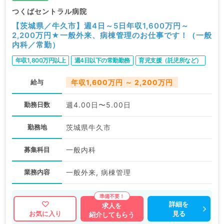
つくばセントラル病院
【茨城県／牛久市】週4日～5日年収1,600万円～
2,200万円★一般外来、病棟管理のお仕事です！（一般
内科／常勤）
年収1,800万円以上
週4日以下の常勤勤務
育児支援（託児所など）
給与
年収1,600万円 ～ 2,200万円
勤務日数
週4.00日〜5.00日
勤務地
茨城県牛久市
募集科目
一般内科
業務内容
一般外来, 病棟管理
詳細を
求人を
見る
お気に入り
紹介してもらう