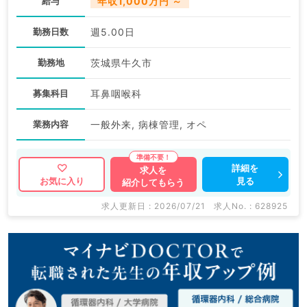
給与
年収1,000万円 ～
勤務日数
週5.00日
勤務地
茨城県牛久市
募集科目
耳鼻咽喉科
業務内容
一般外来, 病棟管理, オペ
詳細を
求人を
見る
お気に入り
紹介してもらう
求人更新日 : 2026/07/21
求人No. : 628925