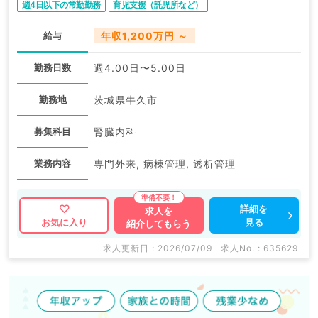
週4日以下の常勤勤務
育児支援（託児所など）
給与
年収1,200万円 ～
勤務日数
週4.00日〜5.00日
勤務地
茨城県牛久市
募集科目
腎臓内科
業務内容
専門外来, 病棟管理, 透析管理
詳細を
求人を
見る
お気に入り
紹介してもらう
求人更新日 : 2026/07/09
求人No. : 635629