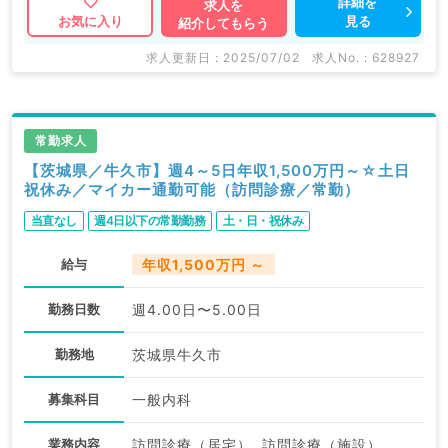
詳細を
求人を
見る
お気に入り
紹介してもらう
求人更新日 : 2025/07/02
求人No. : 628927
常勤求人
【茨城県／牛久市】週4～5日年収1,500万円～☆土日
祝休み／マイカー通勤可能（訪問診療／常勤）
当直なし
週4日以下の常勤勤務
土・日・祝休み
給与
年収1,500万円 ～
勤務日数
週4.00日〜5.00日
勤務地
茨城県牛久市
募集科目
一般内科
業務内容
訪問診療（居宅）, 訪問診療（施設）