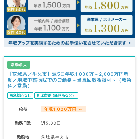
常勤求人
【茨城県／牛久市】週5日年収1,000万～2,000万円程
度／地域中核病院でのご勤務～当直回数相談可～（救急
科／常勤）
救急対応なし
育児支援（託児所など）
給与
年収1,000万円 ～
勤務日数
週5.00日
勤務地
茨城県牛久市