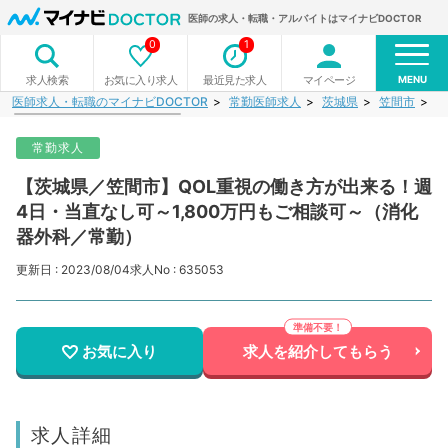
医師の求人・転職・アルバイトはマイナビDOCTOR
0
1
MENU
お気に入り求人
最近見た求人
マイページ
求人検索
医師求人・転職のマイナビDOCTOR
常勤医師求人
茨城県
笠間市
【
常勤求人
【茨城県／笠間市】QOL重視の働き方が出来る！週
4日・当直なし可～1,800万円もご相談可～（消化
器外科／常勤）
更新日 : 2023/08/04
求人No : 635053
お気に入り
求人を紹介してもらう
求人詳細