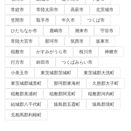
常総市
常陸太田市
高萩市
北茨城市
笠間市
取手市
牛久市
つくば市
ひたちなか市
鹿嶋市
潮来市
守谷市
常陸大宮市
那珂市
筑西市
坂東市
稲敷市
かすみがうら市
桜川市
神栖市
行方市
鉾田市
つくばみらい市
小美玉市
東茨城郡茨城町
東茨城郡大洗町
東茨城郡城里町
那珂郡東海村
久慈郡大子町
稲敷郡美浦村
稲敷郡阿見町
稲敷郡河内町
結城郡八千代町
猿島郡五霞町
猿島郡境町
北相馬郡利根町