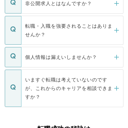
登録内容を確認し、その後メールもしくは
非公開求人とはなんですか？
お電話にて次のステップのご案内をいたし
ます。通常、5営業日以内にはご連絡をせて
マイナビDOCTORで取り扱っている求人の
いただきますので、しばらくお待ちくださ
うち約3割は、Webサイトからご覧いただ
転職・入職を強要されることはありま
い。
けない「非公開求人」です。非公開求人は
せんか？
下記の理由によって、一般には公開してい
ません。
転職・入職を強要することは一切ありませ
ん。また、仮に応募先から内定をいただい
個人情報は漏えいしませんか？
■応募殺到を避けるため 人気のある医療機
たとしても、ご本人が納得しない限り、内
関を公にしてしまうと、応募が殺到する場
定を承諾する必要はありません。内定先へ
個人情報が漏えいすることはありませんの
合があります。 選考を効率よく行うため
の辞退の連絡はキャリアパートナーが行い
で、ご安心ください。当サイトからの登録
いますぐ転職は考えていないのです
に、医療機関が求める条件に合った人材の
ますので、ご安心ください。
などで収集したご登録者様の個人情報は、
が、これからのキャリアを相談できま
みを人材紹介会社に依頼するケースが増え
ご本人のキャリアアップおよび転職活動の
ています。
すか？
支援を目的に使用いたします。お預かりし
ているすべての個人データはご本人の許可
お気軽にご相談ください。先生専任のキャ
なく、医療機関側に開示したり、第三者に
リアパートナーが将来のご希望などをおう
提供することは一切ありません。また弊社
かがいして、現在の医療機関の状況や紹介