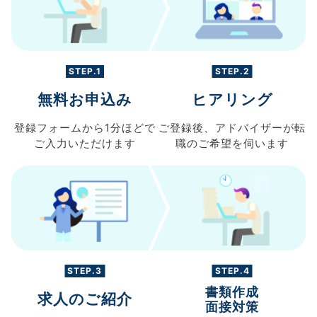
STEP.1
STEP.2
無料お申込み
ヒアリング
登録フォームから
1分ほどで
ご登録後、
アドバイザーが転
ご入力
いただけます
職の
ご希望を伺います
STEP.3
STEP.4
書類作成
求人のご紹介
面接対策