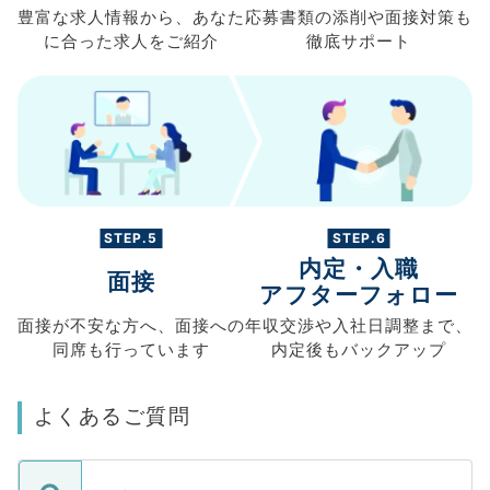
豊富な求人情報から、
あなた
応募書類の
添削や面接対策も
に合った求人を
ご紹介
徹底サポート
STEP.5
STEP.6
内定・入職
面接
アフターフォロー
面接が不安な方へ、
面接への
年収交渉や
入社日調整まで、
同席も
行っています
内定後もバックアップ
よくあるご質問