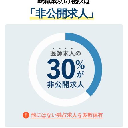
転職成功の秘訣は
は、個人情報の取り扱いについての厳密な
経験をまじえながら、適切なアドバイスを
管理基準を満たした事業者のみに付与され
「非公開求人」
させていただきます。すぐにご転職をされ
る、プライバシーマークを取得済みです。
ない方には、長期的なサポートが可能です
ご登録いただいた個人情報は、SSL（デー
ので、まずはご登録ください。
タ暗号化）によって保護されていますの
で、機密保持に関してもご安心ください。
他にはない独占求人を多数保有