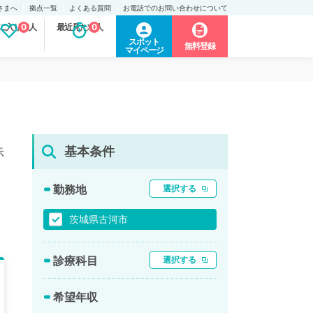
さまへ
拠点一覧
よくある質問
お電話でのお問い合わせについて
に入り求人
0
最近見た求人
0
スポット
無料登録
マイページ
基本条件
示
勤務地
選択する
茨城県古河市
診療科目
選択する
希望年収