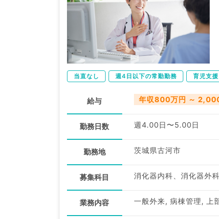
当直なし
週4日以下の常勤勤務
育児支援
年収800万円 ～ 2,0
給与
週4.00日〜5.00日
勤務日数
茨城県古河市
勤務地
消化器内科、消化器外
募集科目
業務内容