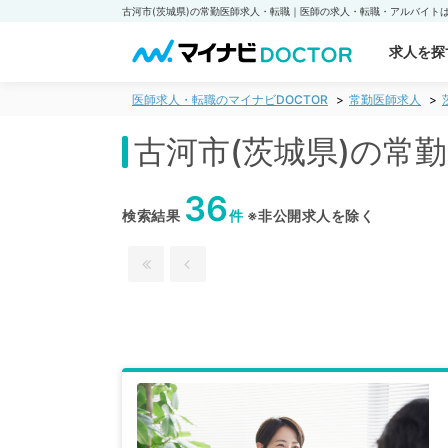
求人を探
医師求人・転職のマイナビDOCTOR
常勤医師求人
古河市(茨城県)の常
36
検索結果
件
※非公開求人を除く