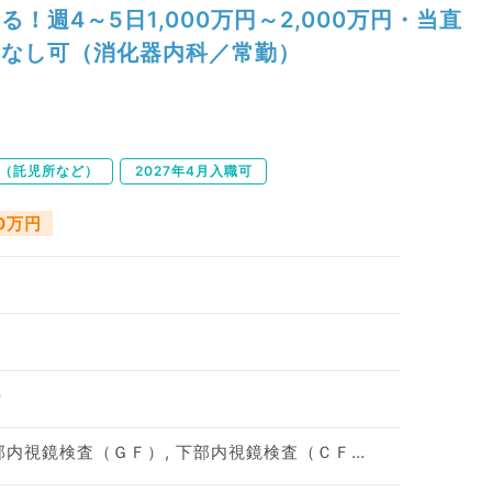
る！週4～5日1,000万円～2,000万円・当直
なし可（消化器内科／常勤）
（託児所など）
2027年4月入職可
00万円
科
一般外来, 病棟管理, 上部内視鏡検査（ＧＦ）, 下部内視鏡検査（ＣＦ）, オペ