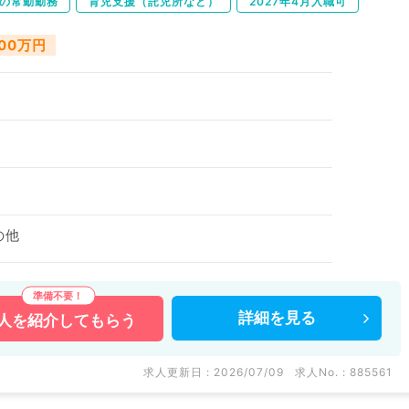
下の常勤勤務
育児支援（託児所など）
2027年4月入職可
000万円
の他
詳細を
見る
人を
紹介してもらう
求人更新日 : 2026/07/09
求人No. : 885561