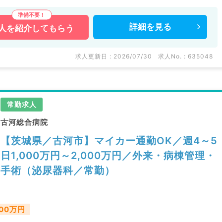
詳細を
見る
人を
紹介してもらう
求人更新日 : 2026/07/30
求人No. : 635048
常勤求人
古河総合病院
【茨城県／古河市】マイカー通勤OK／週4～5
日1,000万円～2,000万円／外来・病棟管理・
手術（泌尿器科／常勤）
000万円