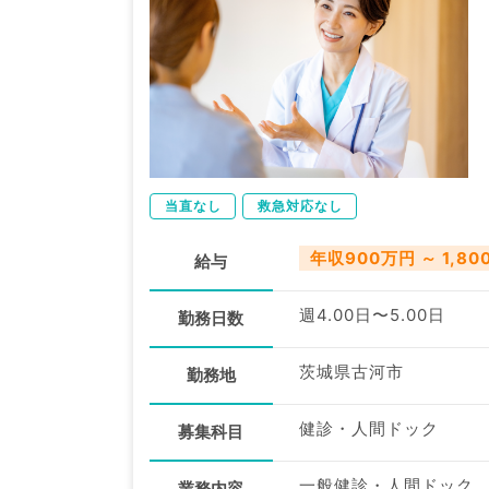
当直なし
救急対応なし
年収900万円 ～ 1,80
給与
週4.00日〜5.00日
勤務日数
茨城県古河市
勤務地
健診・人間ドック
募集科目
一般健診・人間ドック
業務内容