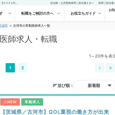
古河市(茨城県)の常勤医師求人・転職｜医師の求人・転職・アルバイトは【マイナビDOCTOR】
自治体・公共団体採用ご担当者さまへ
採用ご担当者
お気
す
転職をご検討の方へ
お役立ちガイド
茨城県
古河市の常勤医師求人一覧
勤医師求人・転職
1～20件を表
1
2
並び順：
新着順
NEW
常勤求人
【茨城県／古河市】QOL重視の働き方が出来