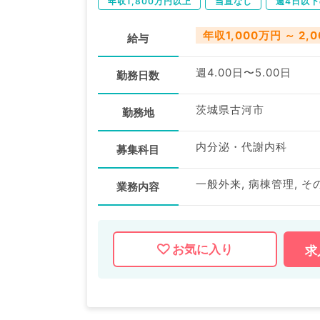
年収1,800万円以上
当直なし
週4日以
年収1,000万円 ～ 2,
給与
週4.00日〜5.00日
勤務日数
茨城県古河市
勤務地
内分泌・代謝内科
募集科目
一般外来, 病棟管理, そ
業務内容
お気に入り
求