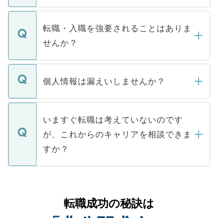
ます。通常、5営業日以内にはご連絡をせて
マイナビDOCTORで取り扱っている求人の
いただきますので、しばらくお待ちくださ
うち約3割は、Webサイトからご覧いただ
転職・入職を強要されることはありま
い。
けない「非公開求人」です。非公開求人は
せんか？
下記の理由によって、一般には公開してい
ません。
転職・入職を強要することは一切ありませ
ん。また、仮に応募先から内定をいただい
個人情報は漏えいしませんか？
■応募殺到を避けるため 人気のある医療機
たとしても、ご本人が納得しない限り、内
関を公にしてしまうと、応募が殺到する場
定を承諾する必要はありません。内定先へ
個人情報が漏えいすることはありませんの
合があります。 選考を効率よく行うため
の辞退の連絡はキャリアパートナーが行い
で、ご安心ください。当サイトからの登録
いますぐ転職は考えていないのです
に、医療機関が求める条件に合った人材の
ますので、ご安心ください。
などで収集したご登録者様の個人情報は、
が、これからのキャリアを相談できま
みを人材紹介会社に依頼するケースが増え
ご本人のキャリアアップおよび転職活動の
ています。
すか？
支援を目的に使用いたします。お預かりし
ているすべての個人データはご本人の許可
お気軽にご相談ください。先生専任のキャ
なく、医療機関側に開示したり、第三者に
リアパートナーが将来のご希望などをおう
提供することは一切ありません。また弊社
かがいして、現在の医療機関の状況や紹介
転職成功の秘訣は
は、個人情報の取り扱いについての厳密な
経験をまじえながら、適切なアドバイスを
管理基準を満たした事業者のみに付与され