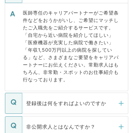
医師専任のキャリアパートナーがご希望条
件などをおうかがいし、ご希望にマッチし
たご入職先をご紹介するサービスです。
「自宅から近い病院を紹介してほしい」
「医療機器が充実した病院で働きたい」
「年収1,500万円以上の病院を探してい
る」など、さまざまなご要望をキャリアパ
ートナーにお伝えください。常勤求人はも
ちろん、非常勤・スポットのお仕事紹介も
行なっております。
登録後は何をすればよいのですか
ご登録いただきましたら、弊社担当者がご
登録内容を確認し、その後メールもしくは
非公開求人とはなんですか？
お電話にて次のステップのご案内をいたし