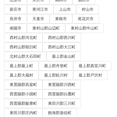
山形市
米沢市
鶴岡市
酒田市
新庄市
寒河江市
上山市
村山市
長井市
天童市
東根市
尾花沢市
南陽市
東村山郡山辺町
東村山郡中山町
西村山郡河北町
西村山郡西川町
西村山郡朝日町
西村山郡大江町
北村山郡大石田町
最上郡金山町
最上郡最上町
最上郡舟形町
最上郡真室川町
最上郡大蔵村
最上郡鮭川村
最上郡戸沢村
東置賜郡高畠町
東置賜郡川西町
西置賜郡小国町
西置賜郡白鷹町
西置賜郡飯豊町
東田川郡三川町
東田川郡庄内町
飽海郡遊佐町