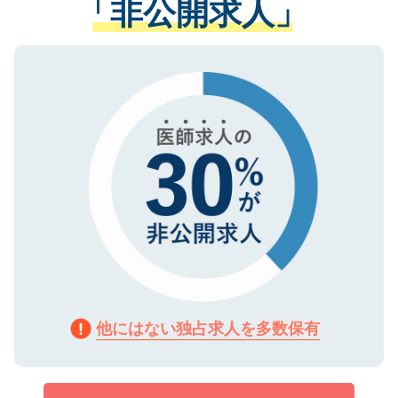
「非公開求人」
させていただきます。すぐにご転職をされ
る、プライバシーマークを取得済みです。
ない方には、長期的なサポートが可能です
ご登録いただいた個人情報は、SSL（デー
ので、まずはご登録ください。
タ暗号化）によって保護されていますの
で、機密保持に関してもご安心ください。
他にはない独占求人を多数保有