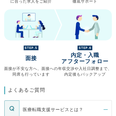
に合った求人を
ご紹介
徹底サポート
STEP.5
STEP.6
内定・入職
面接
アフターフォロー
面接が不安な方へ、
面接への
年収交渉や
入社日調整まで、
同席も
行っています
内定後もバックアップ
よくあるご質問
医療転職支援サービスとは？