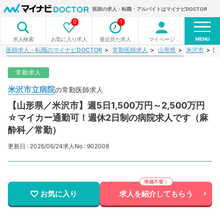
医師の求人・転職・アルバイトはマイナビDOCTOR
0
1
MENU
お気に入り求人
最近見た求人
マイページ
求人検索
医師求人・転職のマイナビDOCTOR
常勤医師求人
山形県
米沢市
米
常勤求人
米沢市立病院
の常勤医師求人
【山形県／米沢市】週5日1,500万円～2,500万円
☆マイカー通勤可！週休2日制の病院求人です（麻
酔科／常勤）
更新日 : 2026/06/24
求人No : 902008
お気に入り
求人を紹介してもらう