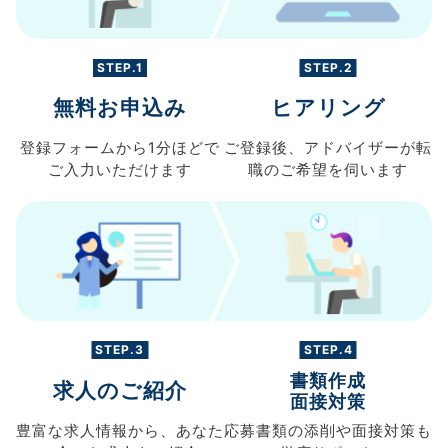
STEP.1
STEP.2
無料お申込み
ヒアリング
登録フォームから
1分ほどで
ご登録後、
アドバイザーが転
ご入力
いただけます
職の
ご希望を伺います
STEP.3
STEP.4
書類作成
求人のご紹介
面接対策
豊富な求人情報から、
あなた
応募書類の
添削や面接対策も