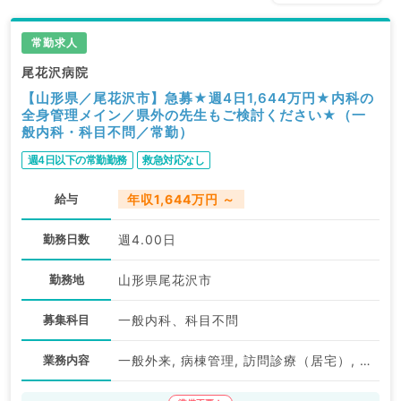
常勤求人
尾花沢病院
【山形県／尾花沢市】急募★週4日1,644万円★内科の
全身管理メイン／県外の先生もご検討ください★（一
般内科・科目不問／常勤）
週4日以下の常勤勤務
救急対応なし
給与
年収1,644万円 ～
勤務日数
週4.00日
勤務地
山形県尾花沢市
募集科目
一般内科、科目不問
業務内容
一般外来, 病棟管理, 訪問診療（居宅）, 訪問診療（施設）, 施設管理