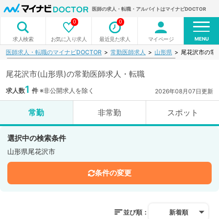
医師の求人・転職・アルバイトはマイナビDOCTOR
0
0
MENU
お気に入り求人
最近見た求人
マイページ
求人検索
医師求人・転職のマイナビDOCTOR
常勤医師求人
山形県
尾花沢市の常
尾花沢市(山形県)の常勤医師求人・転職
1
求人数
件
※非公開求人を除く
2026年08月07日更新
常勤
非常勤
スポット
選択中の検索条件
山形県尾花沢市
条件の変更
並び順：
新着順