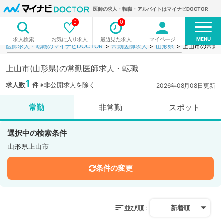
医師の求人・転職・アルバイトはマイナビDOCTOR
0
0
MENU
お気に入り求人
最近見た求人
マイページ
求人検索
医師求人・転職のマイナビDOCTOR
常勤医師求人
山形県
上山市の常勤
上山市(山形県)の常勤医師求人・転職
1
求人数
件
※非公開求人を除く
2026年08月08日更新
常勤
非常勤
スポット
選択中の検索条件
山形県上山市
条件の変更
並び順：
新着順