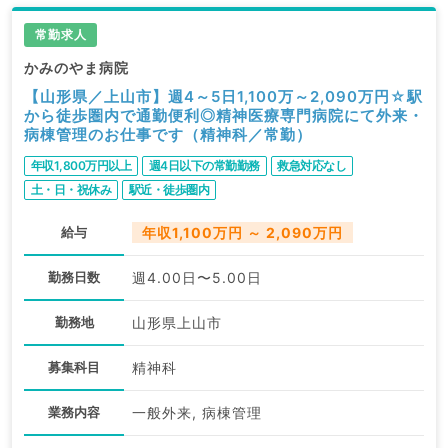
常勤求人
かみのやま病院
【山形県／上山市】週4～5日1,100万～2,090万円☆駅
から徒歩圏内で通勤便利◎精神医療専門病院にて外来・
病棟管理のお仕事です（精神科／常勤）
年収1,800万円以上
週4日以下の常勤勤務
救急対応なし
土・日・祝休み
駅近・徒歩圏内
給与
年収1,100万円 ～ 2,090万円
勤務日数
週4.00日〜5.00日
勤務地
山形県上山市
募集科目
精神科
業務内容
一般外来, 病棟管理