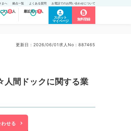
さまへ
拠点一覧
よくある質問
お電話でのお問い合わせについて
に入り求人
0
最近見た求人
1
スポット
無料登録
マイページ
更新日 : 2026/06/01
求人No : 887465
万円☆人間ドックに関する業
合わせる