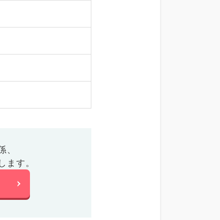
係、
します。