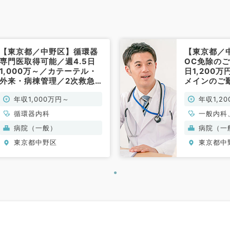
【東京都／中野区】循環器
【東京都／
専門医取得可能／週4.5日
OC免除の
1,000万～／カテーテル・
日1,200
外来・病棟管理／2次救急
メインのご
病院です（循環器内科／常
病院です（
年収1,000万円～
年収1,2
勤）
勤）
循環器内科
一般内科
吸器内科
病院（一般）
病院（一
分泌・代
東京都中野区
東京都中