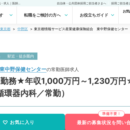
東京都情報サービス産業健康保険組合 東中野保健センター(常勤)の転職・求人｜医師の求人・転職・アルバイトは【マイナビDOCTOR】
自治体・公共団体採用ご担当者さまへ
採用ご担当者
お気
す
転職をご検討の方へ
お役立ちガイド
東京都
中野区
東京都情報サービス産業健康保険組合 東中野保健センター
み
駅近・徒歩圏内
東中野保健センター
の常勤医師求人
務★年収1,000万円～1,230
循環器内科／常勤）
お気に入り
最新の募集状況を問い