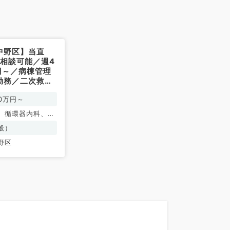
中野区】当直
ご相談可能／週4
万円～／病棟管理
勤務／二次救急
一般内科／常
00万円～
、循環器内科、呼
、消化器内科、内
般）
謝内科
野区