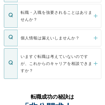
ます。通常、5営業日以内にはご連絡をせて
マイナビDOCTORで取り扱っている求人の
いただきますので、しばらくお待ちくださ
うち約3割は、Webサイトからご覧いただ
転職・入職を強要されることはありま
い。
けない「非公開求人」です。非公開求人は
せんか？
下記の理由によって、一般には公開してい
ません。
転職・入職を強要することは一切ありませ
ん。また、仮に応募先から内定をいただい
個人情報は漏えいしませんか？
■応募殺到を避けるため 人気のある医療機
たとしても、ご本人が納得しない限り、内
関を公にしてしまうと、応募が殺到する場
定を承諾する必要はありません。内定先へ
個人情報が漏えいすることはありませんの
合があります。 選考を効率よく行うため
の辞退の連絡はキャリアパートナーが行い
で、ご安心ください。当サイトからの登録
いますぐ転職は考えていないのです
に、医療機関が求める条件に合った人材の
ますので、ご安心ください。
などで収集したご登録者様の個人情報は、
が、これからのキャリアを相談できま
みを人材紹介会社に依頼するケースが増え
ご本人のキャリアアップおよび転職活動の
ています。
すか？
支援を目的に使用いたします。お預かりし
ているすべての個人データはご本人の許可
お気軽にご相談ください。先生専任のキャ
なく、医療機関側に開示したり、第三者に
リアパートナーが将来のご希望などをおう
提供することは一切ありません。また弊社
かがいして、現在の医療機関の状況や紹介
転職成功の秘訣は
は、個人情報の取り扱いについての厳密な
経験をまじえながら、適切なアドバイスを
管理基準を満たした事業者のみに付与され