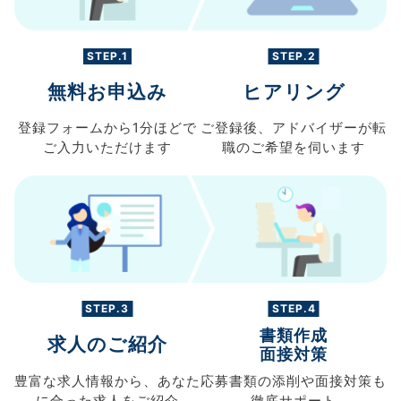
STEP.1
STEP.2
無料お申込み
ヒアリング
登録フォームから
1分ほどで
ご登録後、
アドバイザーが転
ご入力
いただけます
職の
ご希望を伺います
STEP.3
STEP.4
書類作成
求人のご紹介
面接対策
豊富な求人情報から、
あなた
応募書類の
添削や面接対策も
に合った求人を
ご紹介
徹底サポート