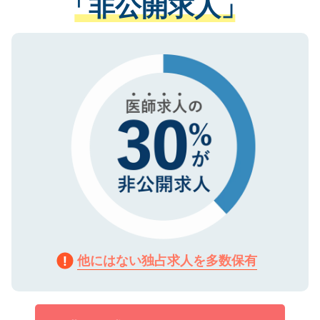
「非公開求人」
させていただきます。すぐにご転職をされ
る、プライバシーマークを取得済みです。
ない方には、長期的なサポートが可能です
ご登録いただいた個人情報は、SSL（デー
ので、まずはご登録ください。
タ暗号化）によって保護されていますの
で、機密保持に関してもご安心ください。
他にはない独占求人を多数保有