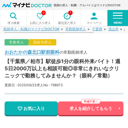
医師の求人・転職・アルバイトはマイナビDOCTOR
0
1
MENU
お気に入り求人
最近見た求人
マイページ
求人検索
医師求人・転職のマイナビDOCTOR
常勤医師求人
千葉県
流山市
お
常勤求人
高給与求人
おおたかの森北口駅前眼科
の常勤医師求人
【千葉県／柏市】駅徒歩1分の眼科外来バイト！週
5日2000万以上も相談可能◎非常にきれいなクリ
ニックで勤務してみませんか？（眼科／常勤）
更新日 : 2025/06/23
求人No : 798973
お気に入り
求人を紹介してもらう