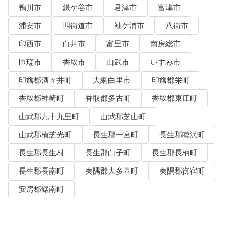
鴨川市
鎌ケ谷市
君津市
富津市
浦安市
四街道市
袖ケ浦市
八街市
印西市
白井市
富里市
南房総市
匝瑳市
香取市
山武市
いすみ市
印旛郡酒々井町
大網白里市
印旛郡栄町
香取郡神崎町
香取郡多古町
香取郡東庄町
山武郡九十九里町
山武郡芝山町
山武郡横芝光町
長生郡一宮町
長生郡睦沢町
長生郡長生村
長生郡白子町
長生郡長柄町
長生郡長南町
夷隅郡大多喜町
夷隅郡御宿町
安房郡鋸南町