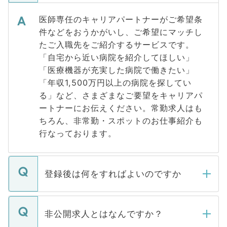
医師専任のキャリアパートナーがご希望条
件などをおうかがいし、ご希望にマッチし
たご入職先をご紹介するサービスです。
「自宅から近い病院を紹介してほしい」
「医療機器が充実した病院で働きたい」
「年収1,500万円以上の病院を探してい
る」など、さまざまなご要望をキャリアパ
ートナーにお伝えください。常勤求人はも
ちろん、非常勤・スポットのお仕事紹介も
行なっております。
登録後は何をすればよいのですか
ご登録いただきましたら、弊社担当者がご
登録内容を確認し、その後メールもしくは
非公開求人とはなんですか？
お電話にて次のステップのご案内をいたし