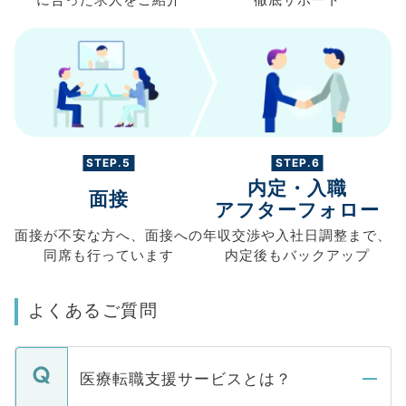
STEP.5
STEP.6
内定・入職
面接
アフターフォロー
面接が不安な方へ、
面接への
年収交渉や
入社日調整まで、
同席も
行っています
内定後もバックアップ
よくあるご質問
医療転職支援サービスとは？