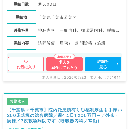
勤務日数
週5.00日
勤務地
千葉県千葉市若葉区
募集科目
神経内科、一般内科、循環器内科、呼吸器内科、消化器内科、内分泌・代謝内科、腎臓内科、老年内科、血液内科、膠原病科
業務内容
訪問診療（居宅）, 訪問診療（施設）
詳細を
求人を
見る
お気に入り
紹介してもらう
求人更新日 : 2026/07/23
求人No. : 731641
常勤求人
【千葉県／千葉市】院内託児所有り◎福利厚生も手厚い
200床規模の総合病院／週4.5日1,200万円～／外来・
病棟／2次救急病院です（呼吸器内科／常勤）