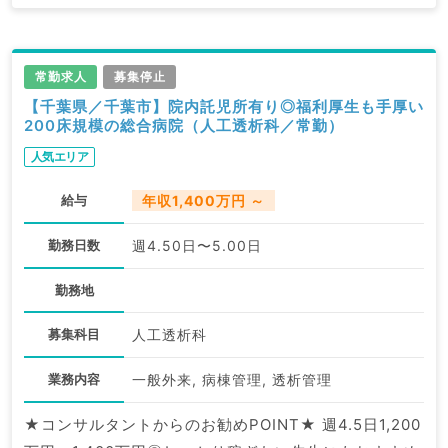
常勤求人
募集停止
【千葉県／千葉市】院内託児所有り◎福利厚生も手厚い
200床規模の総合病院（人工透析科／常勤）
人気エリア
給与
年収1,400万円 ～
勤務日数
週4.50日〜5.00日
勤務地
募集科目
人工透析科
業務内容
一般外来, 病棟管理, 透析管理
★コンサルタントからのお勧めPOINT★ 週4.5日1,200