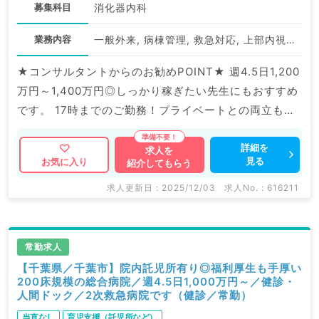
募集科目
消化器内科
業務内容
一般外来, 病棟管理, 救急対応, 上部内視鏡検査（ＧＦ）, 下部内視鏡検査（ＣＦ）
★コンサルタントからのお勧めPOINT★ 週4.5日1,200
万円～1,400万円◎しっかり稼ぎたい先生にもおすすめ
です。 17時までのご勤務！プライベートとの両立も可
能です。 マイナビDOCTORでは病院やクリニックなど
の医療機関求人はもちろんのこと、 掲載情報以外にも
詳細を
求人を
見る
お気に入り
紹介してもらう
産業医等の企業系求人も多数扱っています。 求人内容
の詳細等はお気軽にお問合せ下さい。
求人更新日 : 2025/12/03
求人No. : 616211
常勤求人
【千葉県／千葉市】院内託児所有り◎福利厚生も手厚い
200床規模の総合病院／週4.5日1,000万円～／健診・
人間ドック／2次救急病院です（健診／常勤）
当直なし
育児支援（託児所など）