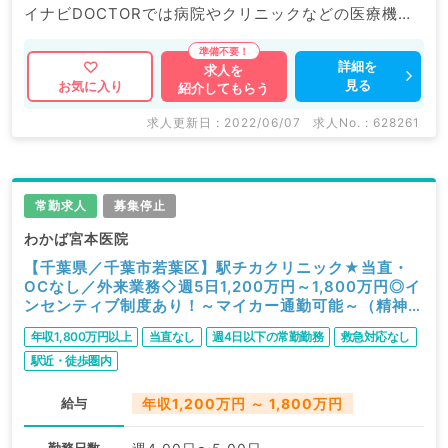
イナビDOCTORでは病院やクリニックなどの医療機関
求人はもちろんのこと、 掲載情報以外にも産業医等の
企業系求人も多数扱っています。 求人内容の詳細等は
詳細を
求人を
見る
お気に入り
紹介してもらう
お気軽にお問合せ下さい。
求人更新日 : 2022/06/07
求人No. : 628261
常勤求人
募集停止
わかば宮本医院
【千葉県／千葉市若葉区】駅チカクリニック★当直・
OCなし／外来業務◇週5日1,200万円～1,800万円◎イ
ンセンティブ制度あり！～マイカー通勤可能～（精神
科、心療内科／常勤）
年収1,800万円以上
当直なし
週4日以下の常勤勤務
救急対応なし
駅近・徒歩圏内
給与
年収1,200万円 ～ 1,800万円
勤務日数