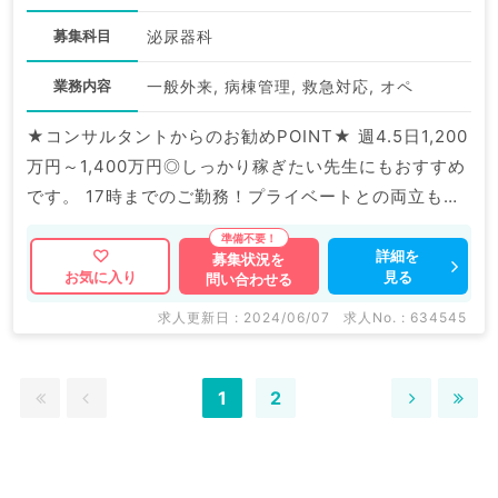
募集科目
泌尿器科
業務内容
一般外来, 病棟管理, 救急対応, オペ
★コンサルタントからのお勧めPOINT★ 週4.5日1,200
万円～1,400万円◎しっかり稼ぎたい先生にもおすすめ
です。 17時までのご勤務！プライベートとの両立も可
能です。 ◇お問い合わせについて◇ ￣￣￣￣￣￣￣￣
￣￣￣￣￣￣￣￣￣￣￣￣￣￣￣￣￣￣￣￣￣￣￣ マ
詳細を
募集状況を
見る
お気に入り
問い合わせる
イナビDOCTORでは病院やクリニックなどの医療機関
求人はもちろんのこと、 掲載情報以外にも産業医等の
求人更新日 : 2024/06/07
求人No. : 634545
企業系求人も多数扱っています。 求人内容の詳細等は
お気軽にお問合せ下さい。
1
2