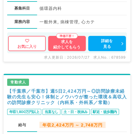
募集科目
循環器内科
業務内容
一般外来, 病棟管理, 心カテ
詳細を
求人を
見る
お気に入り
紹介してもらう
求人更新日 : 2026/07/27
求人No. : 678599
常勤求人
【千葉県／千葉市】週5日2,424万円～◎訪問診療未経
験の先生も安心！体制とノウハウが整った環境＆高収入
の訪問診療クリニック（内科系・外科系／常勤）
年収1,800万円以上
当直なし
土・日・祝休み
駅近・徒歩圏内
給与
年収2,424万円 ～ 2,748万円