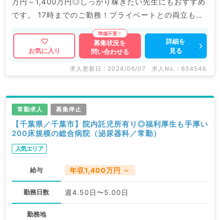
万円～1,400万円◎しっかり稼ぎたい先生にもおすすめ
です。 17時までのご勤務！プライベートとの両立も可
能です。 ◇お問い合わせについて◇ ￣￣￣￣￣￣￣￣
￣￣￣￣￣￣￣￣￣￣￣￣￣￣￣￣￣￣￣￣￣￣￣ マ
詳細を
募集状況を
見る
お気に入り
問い合わせる
イナビDOCTORでは病院やクリニックなどの医療機関
求人はもちろんのこと、 掲載情報以外にも産業医等の
求人更新日 : 2024/06/07
求人No. : 634546
企業系求人も多数扱っています。 求人内容の詳細等は
お気軽にお問合せ下さい。
常勤求人
募集停止
【千葉県／千葉市】院内託児所有り◎福利厚生も手厚い
200床規模の総合病院（泌尿器科／常勤）
人気エリア
給与
年収1,400万円 ～
勤務日数
週4.50日〜5.00日
勤務地