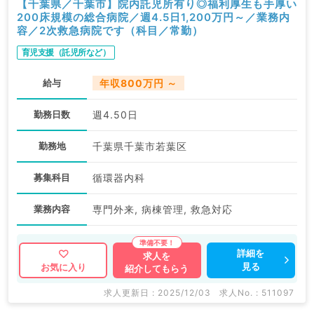
【千葉県／千葉市】院内託児所有り◎福利厚生も手厚い
200床規模の総合病院／週4.5日1,200万円～／業務内
容／2次救急病院です（科目／常勤）
育児支援（託児所など）
給与
年収800万円 ～
勤務日数
週4.50日
勤務地
千葉県千葉市若葉区
募集科目
循環器内科
業務内容
専門外来, 病棟管理, 救急対応
詳細を
求人を
見る
お気に入り
紹介してもらう
求人更新日 : 2025/12/03
求人No. : 511097