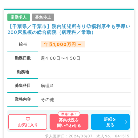
常勤求人
募集停止
【千葉県／千葉市】院内託児所有り◎福利厚生も手厚い
200床規模の総合病院（病理科／常勤）
給与
年収1,000万円 ～
勤務日数
週4.00日〜4.50日
勤務地
募集科目
病理科
業務内容
その他
詳細を
募集状況を
見る
お気に入り
問い合わせる
求人更新日 : 2024/06/07
求人No. : 641515