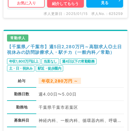
見る
お気に入り
紹介してもらう
求人更新日 : 2025/01/15
求人No. : 625259
常勤求人
【千葉県／千葉市】週5日2,280万円～高額求人◎土日
祝休みの訪問診療求人・駅チカ（一般内科／常勤）
年収1,800万円以上
当直なし
週4日以下の常勤勤務
土・日・祝休み
駅近・徒歩圏内
給与
年収2,280万円 ～
勤務日数
週4.00日〜5.00日
勤務地
千葉県千葉市若葉区
募集科目
神経内科、一般内科、循環器内科、呼吸器内科、消化器内科、内分泌・代謝内科、腎臓内科、老年内科、外科系全般、一般外科、膠原病科