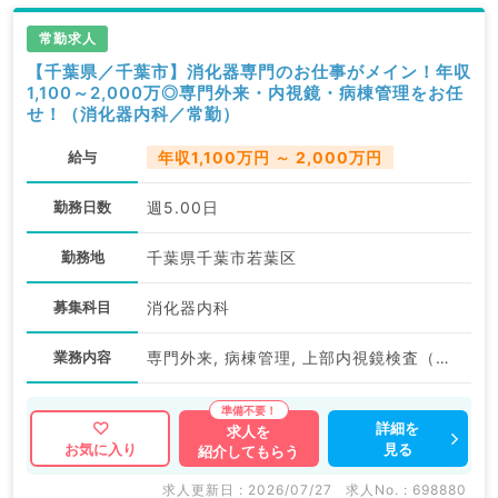
常勤求人
【千葉県／千葉市】消化器専門のお仕事がメイン！年収
1,100～2,000万◎専門外来・内視鏡・病棟管理をお任
せ！（消化器内科／常勤）
給与
年収1,100万円 ～ 2,000万円
勤務日数
週5.00日
勤務地
千葉県千葉市若葉区
募集科目
消化器内科
業務内容
専門外来, 病棟管理, 上部内視鏡検査（ＧＦ）, 下部内視鏡検査（ＣＦ）
詳細を
求人を
見る
お気に入り
紹介してもらう
求人更新日 : 2026/07/27
求人No. : 698880