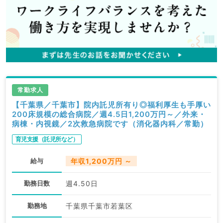
常勤求人
【千葉県／千葉市】院内託児所有り◎福利厚生も手厚い
200床規模の総合病院／週4.5日1,200万円～／外来・
病棟・内視鏡／2次救急病院です（消化器内科／常勤）
育児支援（託児所など）
給与
年収1,200万円 ～
勤務日数
週4.50日
勤務地
千葉県千葉市若葉区