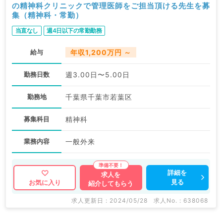
の精神科クリニックで管理医師をご担当頂ける先生を募
集（精神科・常勤）
当直なし
週4日以下の常勤勤務
給与
年収1,200万円 ～
勤務日数
週3.00日〜5.00日
勤務地
千葉県千葉市若葉区
募集科目
精神科
業務内容
一般外来
詳細を
求人を
見る
お気に入り
紹介してもらう
求人更新日 : 2024/05/28
求人No. : 638068