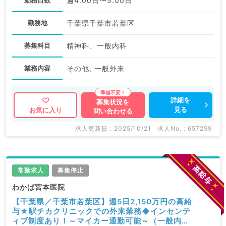
週4.00日〜5.00日
勤務地
千葉県千葉市若葉区
募集科目
精神科、一般内科
業務内容
その他, 一般外来
詳細を
募集状況を
見る
お気に入り
問い合わせる
求人更新日 : 2025/10/21
求人No. : 657259
常勤求人
募集停止
わかば宮本医院
【千葉県／千葉市若葉区】週5日2,150万円の高給
与★駅チカクリニックでの外来業務◆インセンテ
ィブ制度あり！～マイカー通勤可能～（一般内科