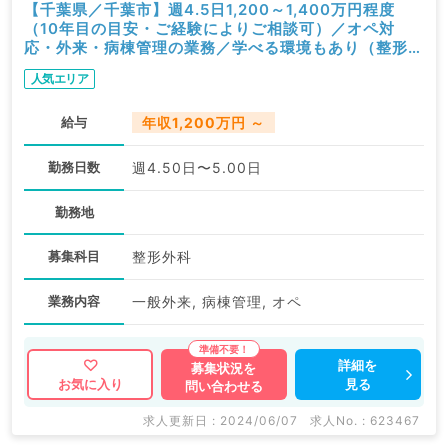
【千葉県／千葉市】週4.5日1,200～1,400万円程度
（10年目の目安・ご経験によりご相談可）／オペ対
応・外来・病棟管理の業務／学べる環境もあり（整形外
科／常勤）
人気エリア
給与
年収1,200万円 ～
勤務日数
週4.50日〜5.00日
勤務地
募集科目
整形外科
業務内容
一般外来, 病棟管理, オペ
詳細を
募集状況を
見る
お気に入り
問い合わせる
求人更新日 : 2024/06/07
求人No. : 623467