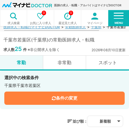
医師の求人・転職・アルバイトはマイナビDOCTOR
0
0
MENU
お気に入り求人
最近見た求人
マイページ
求人検索
医師求人・転職のマイナビDOCTOR
常勤医師求人
千葉県
千葉市若葉区
千葉市若葉区(千葉県)の常勤医師求人・転職
25
求人数
件
※非公開求人を除く
2026年08月10日更新
常勤
非常勤
スポット
選択中の検索条件
千葉県千葉市若葉区
条件の変更
並び順：
新着順