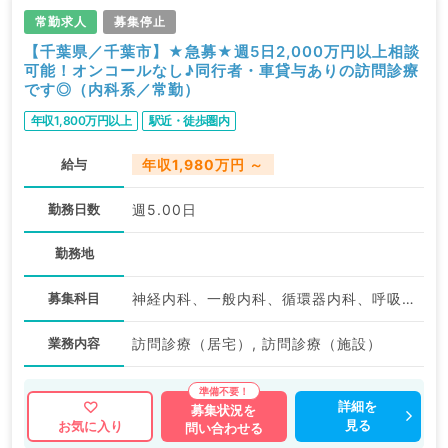
常勤求人
募集停止
【千葉県／千葉市】★急募★週5日2,000万円以上相談
可能！オンコールなし♪同行者・車貸与ありの訪問診療
です◎（内科系／常勤）
年収1,800万円以上
駅近・徒歩圏内
給与
年収1,980万円 ～
勤務日数
週5.00日
勤務地
募集科目
神経内科、一般内科、循環器内科、呼吸器内科、消化器内科、内分泌・代謝内科、腎臓内科、老年内科、血液内科、膠原病科
業務内容
訪問診療（居宅）, 訪問診療（施設）
詳細を
募集状況を
見る
お気に入り
問い合わせる