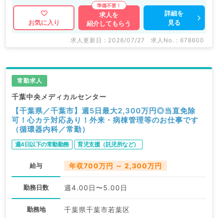
詳細を
求人を
見る
お気に入り
紹介してもらう
求人更新日 : 2026/07/27
求人No. : 678600
常勤求人
千葉中央メディカルセンター
【千葉県／千葉市】週5日最大2,300万円◎当直免除
可！心カテ対応あり！外来・病棟管理等のお仕事です
（循環器内科／常勤）
週4日以下の常勤勤務
育児支援（託児所など）
給与
年収700万円 ～ 2,300万円
勤務日数
週4.00日〜5.00日
勤務地
千葉県千葉市若葉区