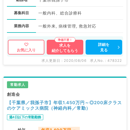
募集科目
一般内科、総合診療科
業務内容
一般外来, 病棟管理, 救急対応
詳細を
求人を
見る
お気に入り
紹介してもらう
求人更新日 : 2020/08/06
求人No. : 478322
常勤求人
創造会
【千葉県／我孫子市】年収1.450万円～◎200床クラス
のケアミックス病院（神経内科／常勤）
週4日以下の常勤勤務
給与
年収1,400万円 ～