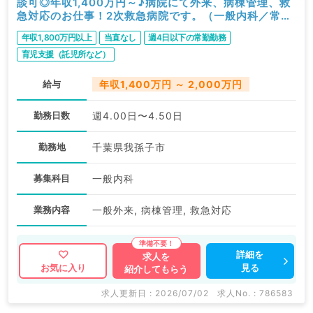
談可◎年収1,400万円～♪病院にて外来、病棟管理、救
急対応のお仕事！2次救急病院です。（一般内科／常
勤）
年収1,800万円以上
当直なし
週4日以下の常勤勤務
育児支援（託児所など）
給与
年収1,400万円 ～ 2,000万円
勤務日数
週4.00日〜4.50日
勤務地
千葉県我孫子市
募集科目
一般内科
業務内容
一般外来, 病棟管理, 救急対応
詳細を
求人を
見る
お気に入り
紹介してもらう
求人更新日 : 2026/07/02
求人No. : 786583