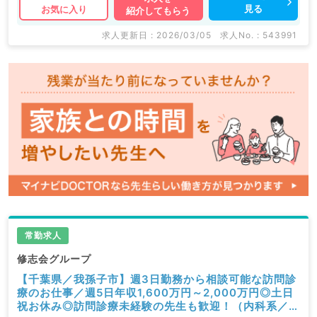
見る
お気に入り
紹介してもらう
求人更新日 : 2026/03/05
求人No. : 543991
常勤求人
修志会グループ
【千葉県／我孫子市】週3日勤務から相談可能な訪問診
療のお仕事／週5日年収1,600万円～2,000万円◎土日
祝お休み◎訪問診療未経験の先生も歓迎！（内科系／常