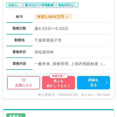
勤）
当直なし
週4日以下の常勤勤務
救急対応なし
給与
年収1,400万円 ～
勤務日数
週4.00日〜5.00日
勤務地
千葉県我孫子市
募集科目
消化器内科
業務内容
一般外来, 病棟管理, 上部内視鏡検査（ＧＦ）, 下部内視鏡検査（ＣＦ）
詳細を
求人を
見る
お気に入り
紹介してもらう
求人更新日 : 2026/04/22
求人No. : 641549
常勤求人