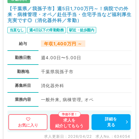
【千葉県／我孫子市】週5日1,700万円～！病院での外
来・病棟管理・オペ／赴任手当・住宅手当など福利厚生
充実です◎（消化器外科／常勤）
当直なし
週4日以下の常勤勤務
駅近・徒歩圏内
給与
年収1,400万円 ～
勤務日数
週4.00日〜5.00日
勤務地
千葉県我孫子市
募集科目
消化器外科
業務内容
一般外来, 病棟管理, オペ
詳細を
求人を
見る
お気に入り
紹介してもらう
求人更新日 : 2026/04/22
求人No. : 634054