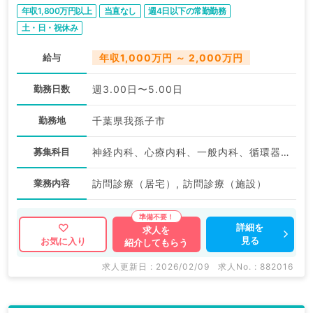
勤）
年収1,800万円以上
当直なし
週4日以下の常勤勤務
土・日・祝休み
給与
年収1,000万円 ～ 2,000万円
勤務日数
週3.00日〜5.00日
勤務地
千葉県我孫子市
募集科目
神経内科、心療内科、一般内科、循環器内科、呼吸器内科、消化器内科、内分泌・代謝内科、腎臓内科、老年内科、膠原病科
業務内容
訪問診療（居宅）, 訪問診療（施設）
詳細を
求人を
見る
お気に入り
紹介してもらう
求人更新日 : 2026/02/09
求人No. : 882016