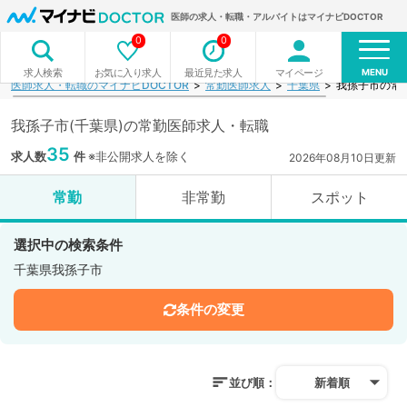
医師の求人・転職・アルバイトはマイナビDOCTOR
0
0
MENU
お気に入り求人
最近見た求人
マイページ
求人検索
医師求人・転職のマイナビDOCTOR
常勤医師求人
千葉県
我孫子市の常
我孫子市(千葉県)の常勤医師求人・転職
35
求人数
件
※非公開求人を除く
2026年08月10日更新
常勤
非常勤
スポット
選択中の検索条件
千葉県我孫子市
条件の変更
並び順：
新着順