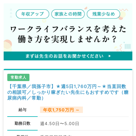
常勤求人
【千葉県／我孫子市】★週5日1,760万円～★当直回数
の相談可／しっかり稼ぎたい先生にもおすすめです（糖
尿病内科／常勤）
給与
年収1,750万円 ～
勤務日数
週4.50日〜5.00日