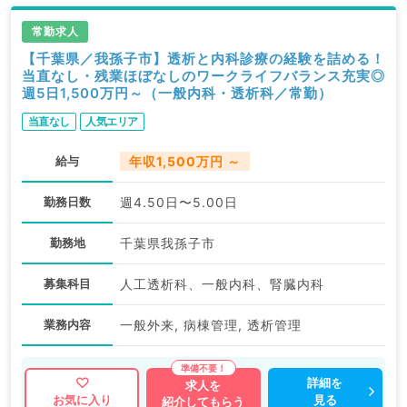
常勤求人
【千葉県／我孫子市】透析と内科診療の経験を詰める！
当直なし・残業ほぼなしのワークライフバランス充実◎
週5日1,500万円～（一般内科・透析科／常勤）
当直なし
人気エリア
給与
年収1,500万円 ～
勤務日数
週4.50日〜5.00日
勤務地
千葉県我孫子市
募集科目
人工透析科、一般内科、腎臓内科
業務内容
一般外来, 病棟管理, 透析管理
詳細を
求人を
見る
お気に入り
紹介してもらう