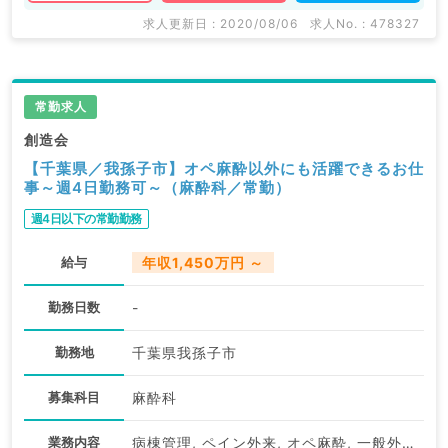
求人更新日 : 2020/08/06
求人No. : 478327
常勤求人
創造会
【千葉県／我孫子市】オペ麻酔以外にも活躍できるお仕
事～週4日勤務可～（麻酔科／常勤）
週4日以下の常勤勤務
給与
年収1,450万円 ～
勤務日数
-
勤務地
千葉県我孫子市
募集科目
麻酔科
業務内容
病棟管理, ペイン外来, オペ麻酔, 一般外来