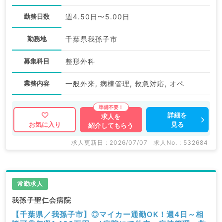
勤務日数
週4.50日〜5.00日
勤務地
千葉県我孫子市
募集科目
整形外科
業務内容
一般外来, 病棟管理, 救急対応, オペ
詳細を
求人を
見る
お気に入り
紹介してもらう
求人更新日 : 2026/07/07
求人No. : 532684
常勤求人
我孫子聖仁会病院
【千葉県／我孫子市】◎マイカー通勤OK！週4日～相