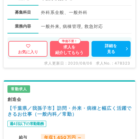
募集科目
外科系全般、一般外科
業務内容
一般外来, 病棟管理, 救急対応
詳細を
求人を
見る
お気に入り
紹介してもらう
求人更新日 : 2020/08/06
求人No. : 478323
常勤求人
創造会
【千葉県／我孫子市】訪問・外来・病棟と幅広く活躍で
きるお仕事（一般内科／常勤）
週4日以下の常勤勤務
給与
年収1,450万円 ～