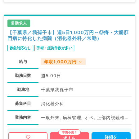
常勤求人
【千葉県／我孫子市】週5日1,000万円～◎痔・大腸肛
門病に特化した病院（消化器外科／常勤）
救急対応なし
手術・症例件数が多い
給与
年収1,000万円 ～
勤務日数
週5.00日
勤務地
千葉県我孫子市
募集科目
消化器外科
業務内容
一般外来, 病棟管理, オペ, 上部内視鏡検査（ＧＦ）, 下部内視鏡検査（ＣＦ）
詳細を
求人を