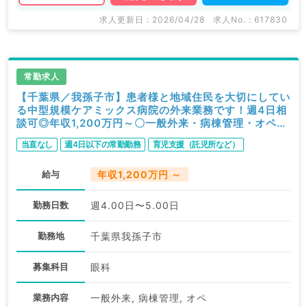
求人更新日 : 2026/04/28
求人No. : 617830
常勤求人
【千葉県／我孫子市】患者様と地域住民を大切にしてい
る中型規模ケアミックス病院の外来業務です！週4日相
談可◎年収1,200万円～〇一般外来・病棟管理・オペの
お仕事★2次救急病院です。（眼科／常勤）
当直なし
週4日以下の常勤勤務
育児支援（託児所など）
給与
年収1,200万円 ～
勤務日数
週4.00日〜5.00日
勤務地
千葉県我孫子市
募集科目
眼科
業務内容
一般外来, 病棟管理, オペ