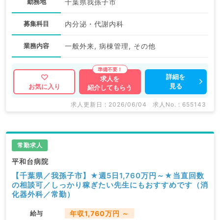
勤務地
千葉県我孫子市
募集科目
内分泌・代謝内科
業務内容
一般外来, 病棟管理, その他
詳細を
求人を
見る
お気に入り
紹介してもらう
求人更新日 : 2026/06/04
求人No. : 655143
常勤求人
平和台病院
【千葉県／我孫子市】★週5日1,760万円～★当直回数
の相談可／しっかり稼ぎたい先生にもおすすめです（消
化器外科／常勤）
給与
年収1,760万円 ～