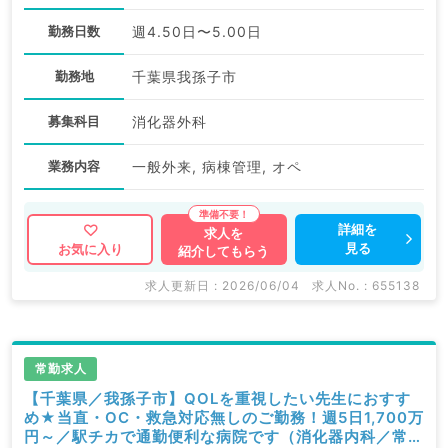
勤務日数
週4.50日〜5.00日
勤務地
千葉県我孫子市
募集科目
消化器外科
業務内容
一般外来, 病棟管理, オペ
詳細を
求人を
見る
お気に入り
紹介してもらう
求人更新日 : 2026/06/04
求人No. : 655138
常勤求人
【千葉県／我孫子市】QOLを重視したい先生におすす
め★当直・OC・救急対応無しのご勤務！週5日1,700万
円～／駅チカで通勤便利な病院です（消化器内科／常