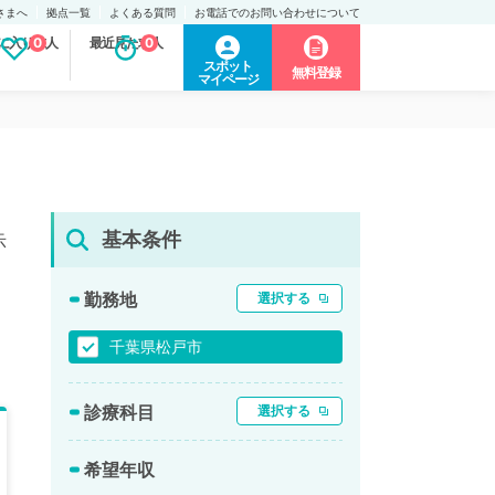
さまへ
拠点一覧
よくある質問
お電話でのお問い合わせについて
に入り求人
0
最近見た求人
0
スポット
無料登録
マイページ
基本条件
示
勤務地
選択する
千葉県松戸市
診療科目
選択する
希望年収