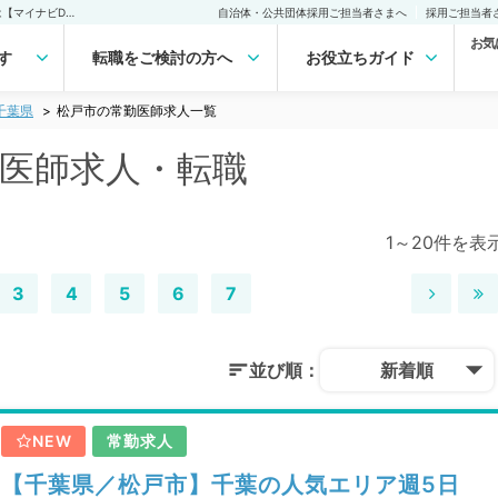
松戸市(千葉県)の常勤医師求人・転職｜医師の求人・転職・アルバイトは【マイナビDOCTOR】
自治体・公共団体採用ご担当者さまへ
採用ご担当者
お気
す
転職をご検討の方へ
お役立ちガイド
千葉県
松戸市の常勤医師求人一覧
勤医師求人・転職
1～20件を表
3
4
5
6
7
並び順：
新着順
NEW
常勤求人
【千葉県／松戸市】千葉の人気エリア週5日