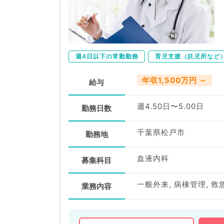
週4日以下の常勤勤務
育児支援（託児所など
年収1,500万円 ～
給与
週4.50日〜5.00日
勤務日数
千葉県松戸市
勤務地
血液内科
募集科目
一般外来, 病棟管理, 救
業務内容