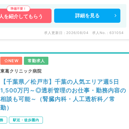
詳細を
見る
人を
紹介してもらう
求人更新日 : 2026/08/04
求人No. : 631054
NEW
常勤求人
東葛クリニック病院
【千葉県／松戸市】千葉の人気エリア週5日
1,500万円～◎透析管理のお仕事・勤務内容の
相談も可能～（腎臓内科・人工透析科／常
勤）
務
駅近・徒歩圏内