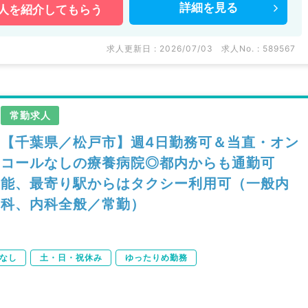
詳細を
見る
人を
紹介してもらう
求人更新日 : 2026/07/03
求人No. : 589567
常勤求人
【千葉県／松戸市】週4日勤務可＆当直・オン
コールなしの療養病院◎都内からも通勤可
能、最寄り駅からはタクシー利用可（一般内
科、内科全般／常勤）
なし
土・日・祝休み
ゆったりめ勤務