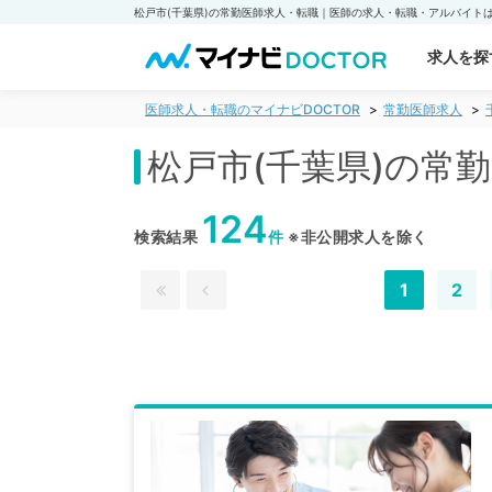
求人を探
医師求人・転職のマイナビDOCTOR
常勤医師求人
松戸市(千葉県)の常
124
検索結果
件
※非公開求人を除く
1
2