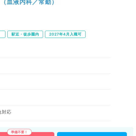
（血液内科／常勤）
）
駅近・徒歩圏内
2027年4月入職可
急対応