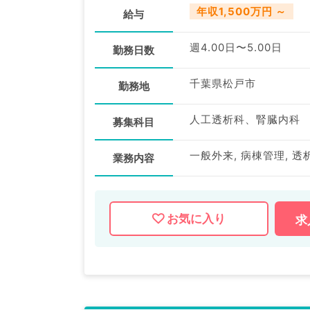
年収1,500万円 ～
給与
週4.00日〜5.00日
勤務日数
千葉県松戸市
勤務地
人工透析科、腎臓内科
募集科目
一般外来, 病棟管理, 透
業務内容
お気に入り
求