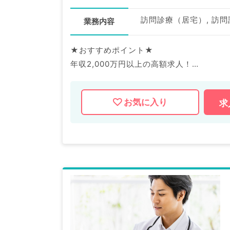
訪問診療（居宅）, 訪
業務内容
★おすすめポイント★
年収2,000万円以上の高額求人！
好立地のクリニックでの訪問診療のお仕事
未経験の先生もご相談が可能です！
お気に入り
求
マイナビDOCTORでは病院やクリニック
産業医等の企業系求人も多数扱っています
求人内容の詳細等はお気軽にお問合せ下さ