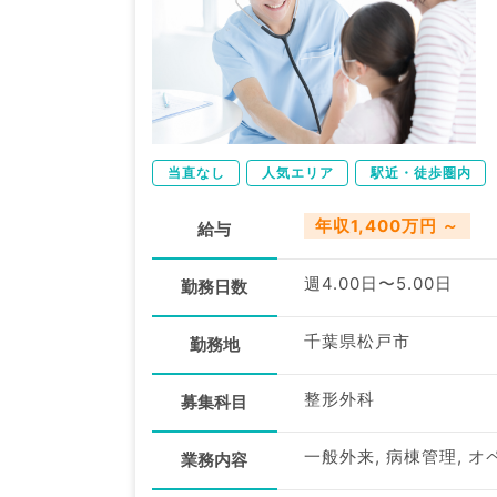
当直なし
人気エリア
駅近・徒歩圏内
年収1,400万円 ～
給与
週4.00日〜5.00日
勤務日数
千葉県松戸市
勤務地
整形外科
募集科目
一般外来, 病棟管理, オ
業務内容