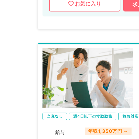
お気に入り
求
当直なし
週4日以下の常勤勤務
救急対応
年収1,350万円 ～
給与