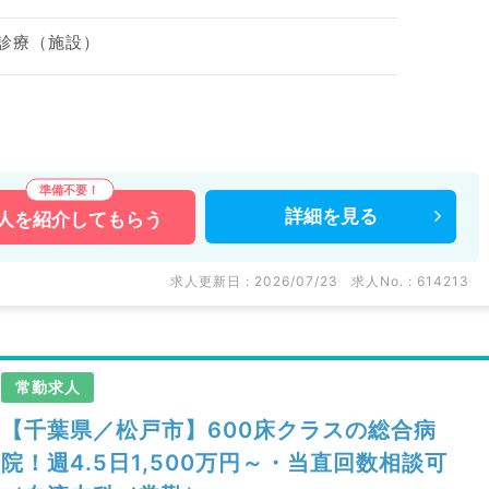
問診療（施設）
◎
詳細を
見る
人を
紹介してもらう
などの医療機関求人はもちろんのこと、
。
求人更新日 : 2026/07/23
求人No. : 614213
い。
常勤求人
【千葉県／松戸市】600床クラスの総合病
院！週4.5日1,500万円～・当直回数相談可