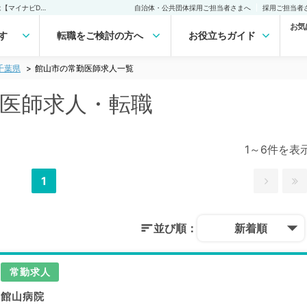
館山市(千葉県)の常勤医師求人・転職｜医師の求人・転職・アルバイトは【マイナビDOCTOR】
自治体・公共団体採用ご担当者さまへ
採用ご担当者
お気
す
転職をご検討の方へ
お役立ちガイド
千葉県
館山市の常勤医師求人一覧
勤医師求人・転職
1～6件を表
1
並び順：
新着順
常勤求人
館山病院