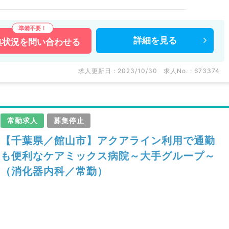
詳細を
見る
集状況を
問い合わせる
求人更新日 : 2023/10/30
求人No. : 673374
常勤求人
募集停止
【千葉県／館山市】アクアライン利用で通勤
も便利なケアミックス病院～大手グループ～
（消化器内科／常勤）