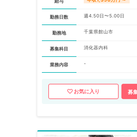
給与
週4.50日〜5.00日
勤務日数
千葉県館山市
勤務地
消化器内科
募集科目
-
業務内容
お気に入り
募