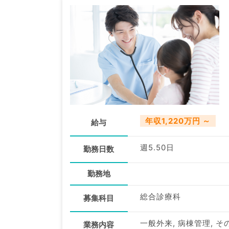
年収1,220万円 ～
給与
週5.50日
勤務日数
勤務地
総合診療科
募集科目
一般外来, 病棟管理, そ
業務内容