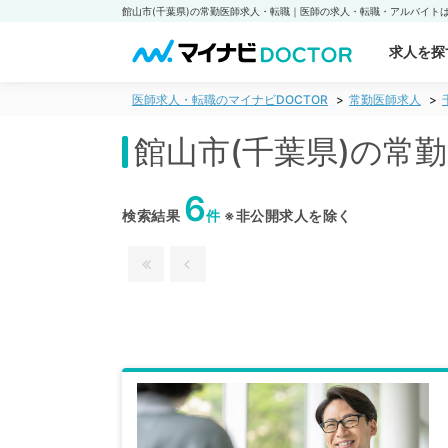
求人を探
医師求人・転職のマイナビDOCTOR
常勤医師求人
館山市(千葉県)の常
6
検索結果
件
※非公開求人を除く