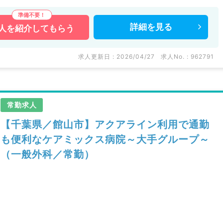
詳細を
見る
人を
紹介してもらう
求人更新日 : 2026/04/27
求人No. : 962791
常勤求人
【千葉県／館山市】アクアライン利用で通勤
も便利なケアミックス病院～大手グループ～
（一般外科／常勤）