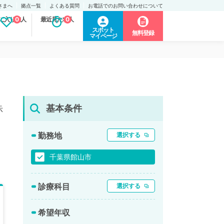
さまへ
拠点一覧
よくある質問
お電話でのお問い合わせについて
に入り求人
0
最近見た求人
0
スポット
無料登録
マイページ
基本条件
示
勤務地
選択する
千葉県館山市
診療科目
選択する
希望年収