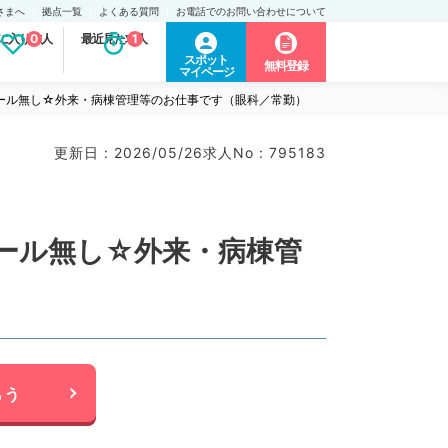
さまへ
拠点一覧
よくある質問
お電話でのお問い合わせについて
に入り求人
0
最近見た求人
1
スポット
無料登録
マイページ
コール無し☆外来・病棟管理等のお仕事です（眼科／常勤）
更新日 : 2026/05/26
求人No : 795183
コール無し☆外来・病棟管
らう