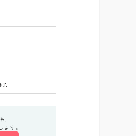
休暇
係、
します。