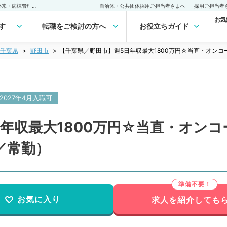
【千葉県／野田市】週5日年収最大1800万円☆当直・オンコール無し☆外来・病棟管理等のお仕事です（眼科／常勤）の転職・求人｜医師の求人・転職・アルバイトは【マイナビDOCTOR】
自治体・公共団体採用ご担当者さまへ
採用ご担当者
お気
す
転職をご検討の方へ
お役立ちガイド
千葉県
野田市
【千葉県／野田市】週5日年収最大1800万円☆当直・オン
2027年4月入職可
年収最大1800万円☆当直・オン
／常勤）
お気に入り
求人を紹介しても