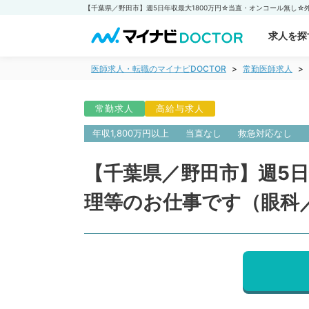
求人を探
医師求人・転職のマイナビDOCTOR
常勤医師求人
常勤求人
高給与求人
年収1,800万円以上
当直なし
救急対応なし
【千葉県／野田市】週5日
理等のお仕事です（眼科