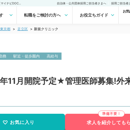
新規クリニック(常勤)の転職・求人｜医師の求人・転職・アルバイトは【マイナビDOCTOR】
自治体・公共団体採用ご担当者さまへ
採用ご担当者
お気
す
転職をご検討の方へ
お役立ちガイド
東京都
足立区
新規クリニック
勤務
駅近・徒歩圏内
高給与
年11月開院予定★管理医師募集!外来の
お気に入り
求人を紹介しても