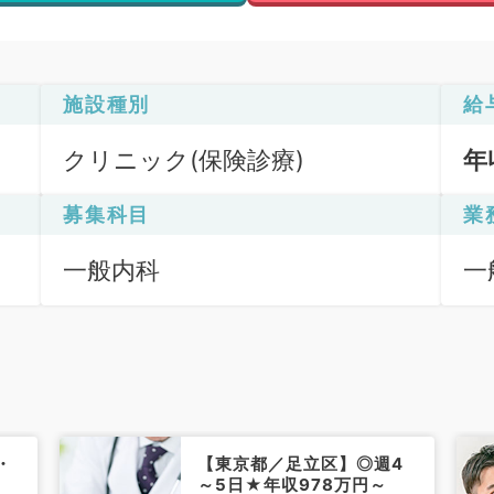
施設種別
給
クリニック(保険診療)
年
募集科目
業
一般内科
一
・
【東京都／足立区】◎週4
～5日★年収978万円～