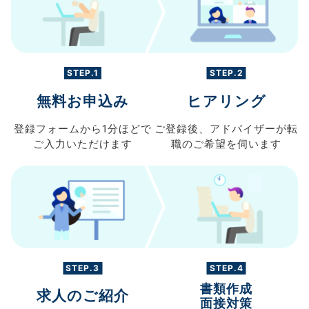
STEP.1
STEP.2
無料お申込み
ヒアリング
登録フォームから
1分ほどで
ご登録後、
アドバイザーが転
ご入力
いただけます
職の
ご希望を伺います
STEP.3
STEP.4
書類作成
求人のご紹介
面接対策