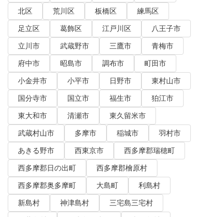
北区
荒川区
板橋区
練馬区
足立区
葛飾区
江戸川区
八王子市
立川市
武蔵野市
三鷹市
青梅市
府中市
昭島市
調布市
町田市
小金井市
小平市
日野市
東村山市
国分寺市
国立市
福生市
狛江市
東大和市
清瀬市
東久留米市
武蔵村山市
多摩市
稲城市
羽村市
あきる野市
西東京市
西多摩郡瑞穂町
西多摩郡日の出町
西多摩郡檜原村
西多摩郡奥多摩町
大島町
利島村
新島村
神津島村
三宅島三宅村