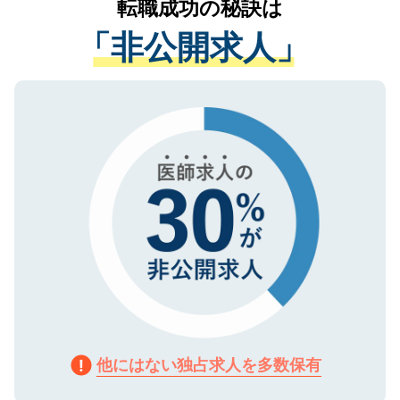
転職成功の秘訣は
は、個人情報の取り扱いについての厳密な
経験をまじえながら、適切なアドバイスを
管理基準を満たした事業者のみに付与され
「非公開求人」
させていただきます。すぐにご転職をされ
る、プライバシーマークを取得済みです。
ない方には、長期的なサポートが可能です
ご登録いただいた個人情報は、SSL（デー
ので、まずはご登録ください。
タ暗号化）によって保護されていますの
で、機密保持に関してもご安心ください。
他にはない独占求人を多数保有