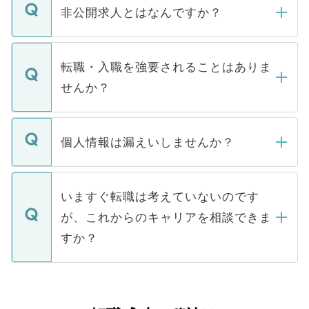
登録内容を確認し、その後メールもしくは
非公開求人とはなんですか？
お電話にて次のステップのご案内をいたし
ます。通常、5営業日以内にはご連絡をせて
マイナビDOCTORで取り扱っている求人の
いただきますので、しばらくお待ちくださ
うち約3割は、Webサイトからご覧いただ
転職・入職を強要されることはありま
い。
けない「非公開求人」です。非公開求人は
せんか？
下記の理由によって、一般には公開してい
ません。
転職・入職を強要することは一切ありませ
ん。また、仮に応募先から内定をいただい
個人情報は漏えいしませんか？
■応募殺到を避けるため 人気のある医療機
たとしても、ご本人が納得しない限り、内
関を公にしてしまうと、応募が殺到する場
定を承諾する必要はありません。内定先へ
個人情報が漏えいすることはありませんの
合があります。 選考を効率よく行うため
の辞退の連絡はキャリアパートナーが行い
で、ご安心ください。当サイトからの登録
いますぐ転職は考えていないのです
に、医療機関が求める条件に合った人材の
ますので、ご安心ください。
などで収集したご登録者様の個人情報は、
が、これからのキャリアを相談できま
みを人材紹介会社に依頼するケースが増え
ご本人のキャリアアップおよび転職活動の
ています。
すか？
支援を目的に使用いたします。お預かりし
ているすべての個人データはご本人の許可
お気軽にご相談ください。先生専任のキャ
なく、医療機関側に開示したり、第三者に
リアパートナーが将来のご希望などをおう
提供することは一切ありません。また弊社
かがいして、現在の医療機関の状況や紹介