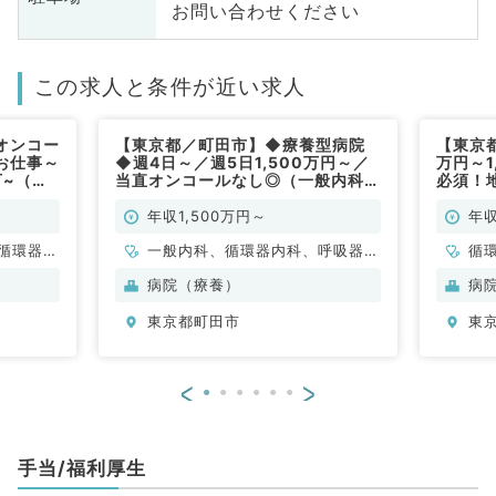
お問い合わせください
この求人と条件が近い求人
オンコー
【東京都／町田市】◆療養型病院
【東京都
お仕事～
◆週4日～／週5日1,500万円～／
万円～1
万~（腎
当直オンコールなし◎（一般内科／
必須！
）
常勤）
で循環
／常勤
年収1,500万円～
年収
循環器内
一般内科、循環器内科、呼吸器内
循
科、消化器内科、内分泌・代謝内
病院（療養）
病
科、腎臓内科、老年内科
東京都町田市
東
<
>
手当/福利厚生