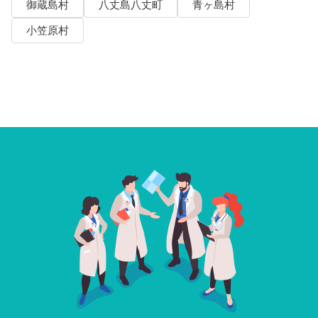
御蔵島村
八丈島八丈町
青ヶ島村
小笠原村