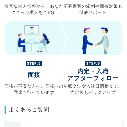
豊富な求人情報から、
あなた
応募書類の
添削や面接対策も
に合った求人を
ご紹介
徹底サポート
STEP.5
STEP.6
内定・入職
面接
アフターフォロー
面接が不安な方へ、
面接への
年収交渉や
入社日調整まで、
同席も
行っています
内定後もバックアップ
よくあるご質問