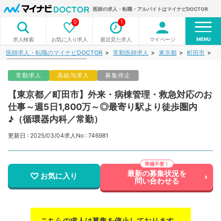
医師の求人・転職・アルバイトはマイナビDOCTOR
0
1
MENU
お気に入り求人
最近見た求人
マイページ
求人検索
医師求人・転職のマイナビDOCTOR
常勤医師求人
東京都
町田市
【
常勤求人
高給与求人
募集停止
【東京都／町田市】外来・病棟管理・救急対応のお
仕事～週5日1,800万～◎最寄り駅より徒歩圏内
♪（循環器内科／常勤）
更新日 : 2025/03/04
求人No : 746981
最新の募集状況を
お気に入り
問い合わせる
こちらの求人は募集を停止しております。