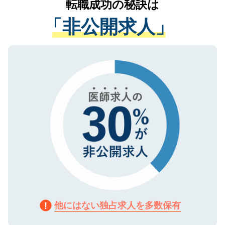
転職成功の秘訣は
は、個人情報の取り扱いについての厳密な
経験をまじえながら、適切なアドバイスを
管理基準を満たした事業者のみに付与され
「非公開求人」
させていただきます。すぐにご転職をされ
る、プライバシーマークを取得済みです。
ない方には、長期的なサポートが可能です
ご登録いただいた個人情報は、SSL（デー
ので、まずはご登録ください。
タ暗号化）によって保護されていますの
で、機密保持に関してもご安心ください。
他にはない独占求人を多数保有