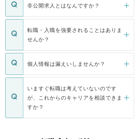
登録内容を確認し、その後メールもしくは
非公開求人とはなんですか？
お電話にて次のステップのご案内をいたし
ます。通常、5営業日以内にはご連絡をせて
マイナビDOCTORで取り扱っている求人の
いただきますので、しばらくお待ちくださ
うち約3割は、Webサイトからご覧いただ
転職・入職を強要されることはありま
い。
けない「非公開求人」です。非公開求人は
せんか？
下記の理由によって、一般には公開してい
ません。
転職・入職を強要することは一切ありませ
ん。また、仮に応募先から内定をいただい
個人情報は漏えいしませんか？
■応募殺到を避けるため 人気のある医療機
たとしても、ご本人が納得しない限り、内
関を公にしてしまうと、応募が殺到する場
定を承諾する必要はありません。内定先へ
個人情報が漏えいすることはありませんの
合があります。 選考を効率よく行うため
の辞退の連絡はキャリアパートナーが行い
で、ご安心ください。当サイトからの登録
いますぐ転職は考えていないのです
に、医療機関が求める条件に合った人材の
ますので、ご安心ください。
などで収集したご登録者様の個人情報は、
が、これからのキャリアを相談できま
みを人材紹介会社に依頼するケースが増え
ご本人のキャリアアップおよび転職活動の
ています。
すか？
支援を目的に使用いたします。お預かりし
ているすべての個人データはご本人の許可
お気軽にご相談ください。先生専任のキャ
なく、医療機関側に開示したり、第三者に
リアパートナーが将来のご希望などをおう
提供することは一切ありません。また弊社
かがいして、現在の医療機関の状況や紹介