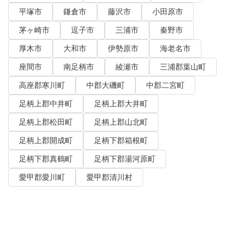
平塚市
鎌倉市
藤沢市
小田原市
茅ヶ崎市
逗子市
三浦市
秦野市
厚木市
大和市
伊勢原市
海老名市
座間市
南足柄市
綾瀬市
三浦郡葉山町
高座郡寒川町
中郡大磯町
中郡二宮町
足柄上郡中井町
足柄上郡大井町
足柄上郡松田町
足柄上郡山北町
足柄上郡開成町
足柄下郡箱根町
足柄下郡真鶴町
足柄下郡湯河原町
愛甲郡愛川町
愛甲郡清川村