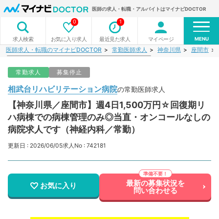
医師の求人・転職・アルバイトはマイナビDOCTOR
0
1
MENU
お気に入り求人
最近見た求人
マイページ
求人検索
医師求人・転職のマイナビDOCTOR
常勤医師求人
神奈川県
座間市
常勤求人
募集停止
相武台リハビリテーション病院
の常勤医師求人
【神奈川県／座間市】週4日1,500万円☆回復期リ
ハ病棟での病棟管理のみ◎当直・オンコールなしの
病院求人です（神経内科／常勤）
更新日 : 2026/06/05
求人No : 742181
最新の募集状況を
お気に入り
問い合わせる