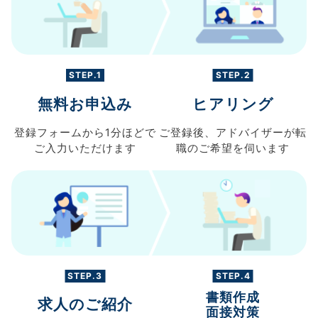
STEP.1
STEP.2
無料お申込み
ヒアリング
登録フォームから
1分ほどで
ご登録後、
アドバイザーが転
ご入力
いただけます
職の
ご希望を伺います
STEP.3
STEP.4
書類作成
求人のご紹介
面接対策