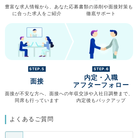
豊富な求人情報から、
あなた
応募書類の
添削や面接対策も
に合った求人を
ご紹介
徹底サポート
STEP.5
STEP.6
内定・入職
面接
アフターフォロー
面接が不安な方へ、
面接への
年収交渉や
入社日調整まで、
同席も
行っています
内定後もバックアップ
よくあるご質問