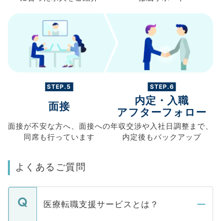
STEP.5
STEP.6
内定・入職
面接
アフターフォロー
面接が不安な方へ、
面接への
年収交渉や
入社日調整まで、
同席も
行っています
内定後もバックアップ
よくあるご質問
医療転職支援サービスとは？