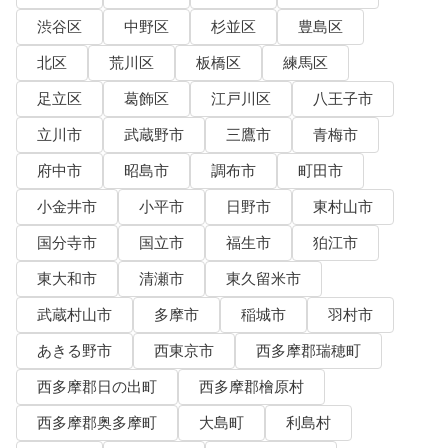
渋谷区
中野区
杉並区
豊島区
北区
荒川区
板橋区
練馬区
足立区
葛飾区
江戸川区
八王子市
立川市
武蔵野市
三鷹市
青梅市
府中市
昭島市
調布市
町田市
小金井市
小平市
日野市
東村山市
国分寺市
国立市
福生市
狛江市
東大和市
清瀬市
東久留米市
武蔵村山市
多摩市
稲城市
羽村市
あきる野市
西東京市
西多摩郡瑞穂町
西多摩郡日の出町
西多摩郡檜原村
西多摩郡奥多摩町
大島町
利島村