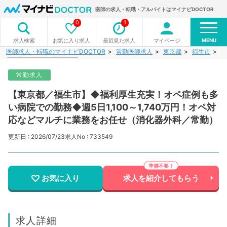
医師の求人・転職・アルバイトはマイナビDOCTOR
0
1
MENU
お気に入り求人
最近見た求人
マイページ
求人検索
医師求人・転職のマイナビDOCTOR
常勤医師求人
東京都
福生市
【
常勤求人
【東京都／福生市】◆福利厚生充実！オペ症例も多
い病院での勤務◆週5日1,100～1,740万円！オペ対
応などマルチに業務をお任せ（消化器外科／常勤）
更新日 : 2026/07/23
求人No : 733549
お気に入り
求人を紹介してもらう
求人詳細