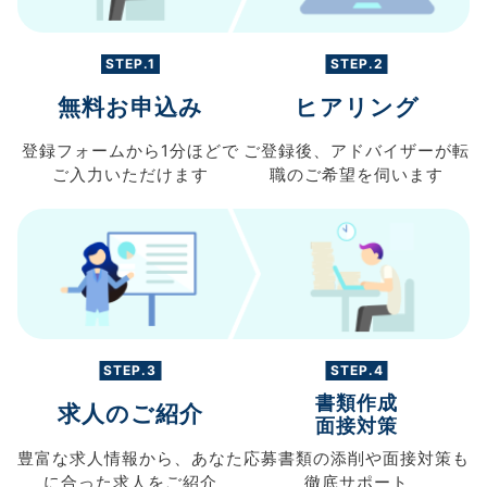
STEP.1
STEP.2
無料お申込み
ヒアリング
登録フォームから
1分ほどで
ご登録後、
アドバイザーが転
ご入力
いただけます
職の
ご希望を伺います
STEP.3
STEP.4
書類作成
求人のご紹介
面接対策
豊富な求人情報から、
あなた
応募書類の
添削や面接対策も
に合った求人を
ご紹介
徹底サポート