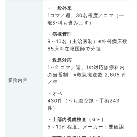
一般外来
1コマ／週、30名程度／コマ（一
般外科も含みます）
病棟管理
9～10名（主治医制）※外科病床数
65床を在籍医師で分担
救急対応
1～2 コマ／週、1st対応診療科内
の当番制 ※救急搬送数 2,605 件
業務内容
／年
オペ
430件（うち腹腔鏡下手術243
件）
上部内視鏡検査（ＧＦ）
5～10件程度、メーカー：要確認