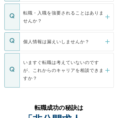
ます。通常、5営業日以内にはご連絡をせて
マイナビDOCTORで取り扱っている求人の
いただきますので、しばらくお待ちくださ
うち約3割は、Webサイトからご覧いただ
転職・入職を強要されることはありま
い。
けない「非公開求人」です。非公開求人は
せんか？
下記の理由によって、一般には公開してい
ません。
転職・入職を強要することは一切ありませ
ん。また、仮に応募先から内定をいただい
個人情報は漏えいしませんか？
■応募殺到を避けるため 人気のある医療機
たとしても、ご本人が納得しない限り、内
関を公にしてしまうと、応募が殺到する場
定を承諾する必要はありません。内定先へ
個人情報が漏えいすることはありませんの
合があります。 選考を効率よく行うため
の辞退の連絡はキャリアパートナーが行い
で、ご安心ください。当サイトからの登録
いますぐ転職は考えていないのです
に、医療機関が求める条件に合った人材の
ますので、ご安心ください。
などで収集したご登録者様の個人情報は、
が、これからのキャリアを相談できま
みを人材紹介会社に依頼するケースが増え
ご本人のキャリアアップおよび転職活動の
ています。
すか？
支援を目的に使用いたします。お預かりし
ているすべての個人データはご本人の許可
お気軽にご相談ください。先生専任のキャ
なく、医療機関側に開示したり、第三者に
リアパートナーが将来のご希望などをおう
提供することは一切ありません。また弊社
かがいして、現在の医療機関の状況や紹介
転職成功の秘訣は
は、個人情報の取り扱いについての厳密な
経験をまじえながら、適切なアドバイスを
管理基準を満たした事業者のみに付与され
させていただきます。すぐにご転職をされ