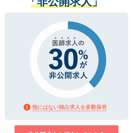
「非公開求人」
る、プライバシーマークを取得済みです。
ない方には、長期的なサポートが可能です
ご登録いただいた個人情報は、SSL（デー
ので、まずはご登録ください。
タ暗号化）によって保護されていますの
で、機密保持に関してもご安心ください。
他にはない独占求人を多数保有