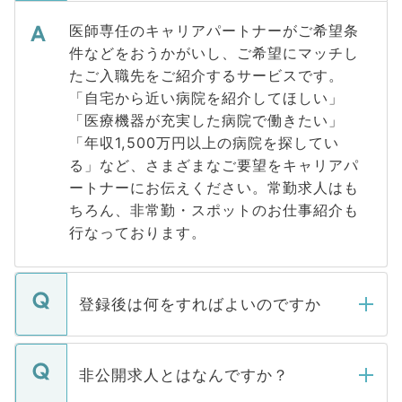
医師専任のキャリアパートナーがご希望条
件などをおうかがいし、ご希望にマッチし
たご入職先をご紹介するサービスです。
「自宅から近い病院を紹介してほしい」
「医療機器が充実した病院で働きたい」
「年収1,500万円以上の病院を探してい
る」など、さまざまなご要望をキャリアパ
ートナーにお伝えください。常勤求人はも
ちろん、非常勤・スポットのお仕事紹介も
行なっております。
登録後は何をすればよいのですか
ご登録いただきましたら、弊社担当者がご
登録内容を確認し、その後メールもしくは
非公開求人とはなんですか？
お電話にて次のステップのご案内をいたし