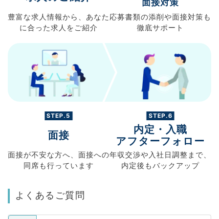
面接対策
豊富な求人情報から、
あなた
応募書類の
添削や面接対策も
に合った求人を
ご紹介
徹底サポート
STEP.5
STEP.6
内定・入職
面接
アフターフォロー
面接が不安な方へ、
面接への
年収交渉や
入社日調整まで、
同席も
行っています
内定後もバックアップ
よくあるご質問