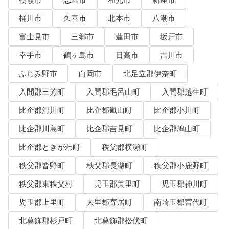
朝霞市
志木市
和光市
新座市
桶川市
久喜市
北本市
八潮市
富士見市
三郷市
蓮田市
坂戸市
幸手市
鶴ヶ島市
日高市
吉川市
ふじみ野市
白岡市
北足立郡伊奈町
入間郡三芳町
入間郡毛呂山町
入間郡越生町
比企郡滑川町
比企郡嵐山町
比企郡小川町
比企郡川島町
比企郡吉見町
比企郡鳩山町
比企郡ときがわ町
秩父郡横瀬町
秩父郡皆野町
秩父郡長瀞町
秩父郡小鹿野町
秩父郡東秩父村
児玉郡美里町
児玉郡神川町
児玉郡上里町
大里郡寄居町
南埼玉郡宮代町
北葛飾郡杉戸町
北葛飾郡松伏町