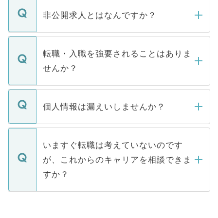
ご登録いただきましたら、弊社担当者がご
登録内容を確認し、その後メールもしくは
非公開求人とはなんですか？
お電話にて次のステップのご案内をいたし
ます。通常、5営業日以内にはご連絡をせて
マイナビDOCTORで取り扱っている求人の
いただきますので、しばらくお待ちくださ
うち約3割は、Webサイトからご覧いただ
転職・入職を強要されることはありま
い。
けない「非公開求人」です。非公開求人は
せんか？
下記の理由によって、一般には公開してい
ません。
転職・入職を強要することは一切ありませ
ん。また、仮に応募先から内定をいただい
個人情報は漏えいしませんか？
■応募殺到を避けるため 人気のある医療機
たとしても、ご本人が納得しない限り、内
関を公にしてしまうと、応募が殺到する場
定を承諾する必要はありません。内定先へ
個人情報が漏えいすることはありませんの
合があります。 選考を効率よく行うため
の辞退の連絡はキャリアパートナーが行い
で、ご安心ください。当サイトからの登録
いますぐ転職は考えていないのです
に、医療機関が求める条件に合った人材の
ますので、ご安心ください。
などで収集したご登録者様の個人情報は、
が、これからのキャリアを相談できま
みを人材紹介会社に依頼するケースが増え
ご本人のキャリアアップおよび転職活動の
ています。
すか？
支援を目的に使用いたします。お預かりし
ているすべての個人データはご本人の許可
お気軽にご相談ください。先生専任のキャ
なく、医療機関側に開示したり、第三者に
リアパートナーが将来のご希望などをおう
提供することは一切ありません。また弊社