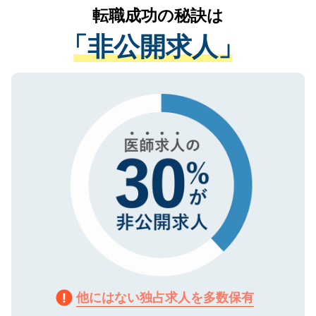
かがいして、現在の医療機関の状況や紹介
転職成功の秘訣は
は、個人情報の取り扱いについての厳密な
経験をまじえながら、適切なアドバイスを
管理基準を満たした事業者のみに付与され
「非公開求人」
させていただきます。すぐにご転職をされ
る、プライバシーマークを取得済みです。
ない方には、長期的なサポートが可能です
ご登録いただいた個人情報は、SSL（デー
ので、まずはご登録ください。
タ暗号化）によって保護されていますの
で、機密保持に関してもご安心ください。
他にはない独占求人を多数保有