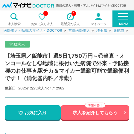
医師の求人・転職・アルバイトはマイナビDOCTOR
0
1
MENU
お気に入り求人
最近見た求人
マイページ
求人検索
医師求人・転職のマイナビDOCTOR
常勤医師求人
埼玉県
飯能市
【
常勤求人
【埼玉県／飯能市】週5日1,750万円～◎当直・オ
ンコールなし◎地域に根付いた病院で外来・予防接
種のお仕事★駅チカ＆マイカー通勤可能で通勤便利
です！（消化器内科／常勤）
更新日 : 2025/12/25
求人No : 712982
お気に入り
求人を紹介してもらう