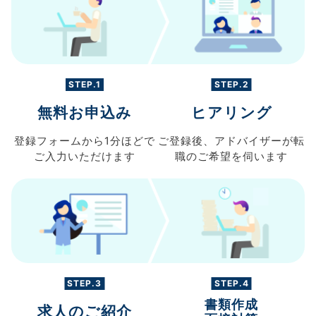
STEP.1
STEP.2
無料お申込み
ヒアリング
登録フォームから
1分ほどで
ご登録後、
アドバイザーが転
ご入力
いただけます
職の
ご希望を伺います
STEP.3
STEP.4
書類作成
求人のご紹介