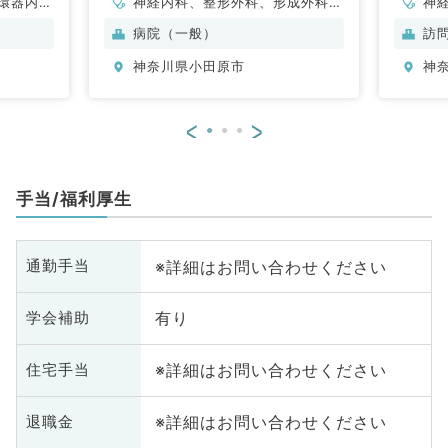
環器内
神経内科、整形外科、形成外科、
神
内科、内
脳神経外科、呼吸器外科、心臓血
科
病院（一般）
訪
科、老年
管外科、泌尿器科、一般内科、循
分
神奈川県小田原市
神
科
環器内科、呼吸器内科、消化器内
内
科、内分泌・代謝内科、腎臓内
科、老年内科、血液内科、外科系
<
>
全般、一般外科、消化器外科、乳
腺外科、膠原病科、大腸・肛門外
科
手当/福利厚生
※詳細はお問い合わせください
通勤手当
有り
学会補助
※詳細はお問い合わせください
住宅手当
※詳細はお問い合わせください
退職金