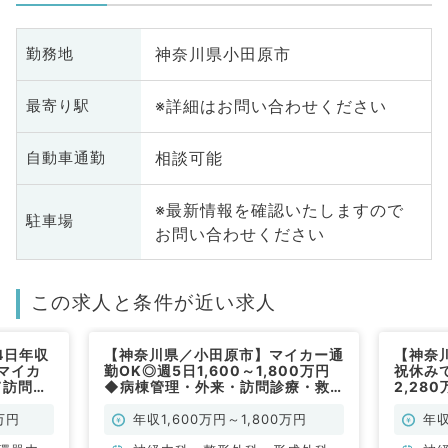
神奈川県小田原市
勤務地
※詳細はお問い合わせください
最寄り駅
相談可能
自動車通勤
※最新情報を確認いたしますので
駐車場
お問い合わせください
この求人と条件が近い求人
4日年収
【神奈川県／小田原市】マイカー通
【神奈
◎マイカ
勤OK◎週5日1,600～1,800万円
祝休み
て訪問診
◆病棟管理・外来・訪問診療・救
2,28
求人
急対応のお仕事です！／2次救急指
訪問診
定病院（内科系・外科系／常勤）
万円
年収1,600万円～1,800万円
年収