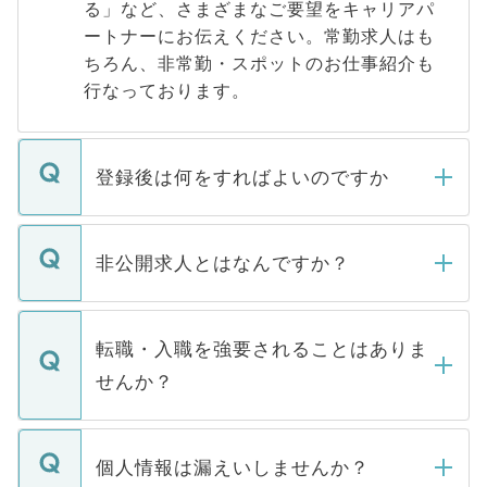
る」など、さまざまなご要望をキャリアパ
ートナーにお伝えください。常勤求人はも
ちろん、非常勤・スポットのお仕事紹介も
行なっております。
登録後は何をすればよいのですか
ご登録いただきましたら、弊社担当者がご
登録内容を確認し、その後メールもしくは
非公開求人とはなんですか？
お電話にて次のステップのご案内をいたし
ます。通常、5営業日以内にはご連絡をせて
マイナビDOCTORで取り扱っている求人の
いただきますので、しばらくお待ちくださ
うち約3割は、Webサイトからご覧いただ
転職・入職を強要されることはありま
い。
けない「非公開求人」です。非公開求人は
せんか？
下記の理由によって、一般には公開してい
ません。
転職・入職を強要することは一切ありませ
ん。また、仮に応募先から内定をいただい
個人情報は漏えいしませんか？
■応募殺到を避けるため 人気のある医療機