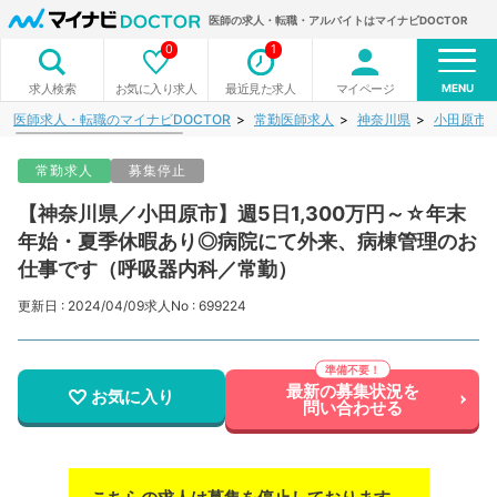
医師の求人・転職・アルバイトはマイナビDOCTOR
0
1
MENU
お気に入り求人
最近見た求人
マイページ
求人検索
医師求人・転職のマイナビDOCTOR
常勤医師求人
神奈川県
小田原市
常勤求人
募集停止
【神奈川県／小田原市】週5日1,300万円～☆年末
年始・夏季休暇あり◎病院にて外来、病棟管理のお
仕事です（呼吸器内科／常勤）
更新日 : 2024/04/09
求人No : 699224
最新の募集状況を
お気に入り
問い合わせる