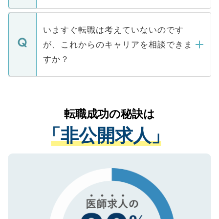
たとしても、ご本人が納得しない限り、内
関を公にしてしまうと、応募が殺到する場
定を承諾する必要はありません。内定先へ
個人情報が漏えいすることはありませんの
合があります。 選考を効率よく行うため
の辞退の連絡はキャリアパートナーが行い
で、ご安心ください。当サイトからの登録
いますぐ転職は考えていないのです
に、医療機関が求める条件に合った人材の
ますので、ご安心ください。
などで収集したご登録者様の個人情報は、
が、これからのキャリアを相談できま
みを人材紹介会社に依頼するケースが増え
ご本人のキャリアアップおよび転職活動の
ています。
すか？
支援を目的に使用いたします。お預かりし
ているすべての個人データはご本人の許可
お気軽にご相談ください。先生専任のキャ
なく、医療機関側に開示したり、第三者に
リアパートナーが将来のご希望などをおう
提供することは一切ありません。また弊社
かがいして、現在の医療機関の状況や紹介
転職成功の秘訣は
は、個人情報の取り扱いについての厳密な
経験をまじえながら、適切なアドバイスを
管理基準を満たした事業者のみに付与され
「非公開求人」
させていただきます。すぐにご転職をされ
る、プライバシーマークを取得済みです。
ない方には、長期的なサポートが可能です
ご登録いただいた個人情報は、SSL（デー
ので、まずはご登録ください。
タ暗号化）によって保護されていますの
で、機密保持に関してもご安心ください。