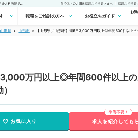
【山形県／山形市】週5日3,000万円以上◎年間600件以上の分娩対応／産婦人科病院での募集（産婦人科／常勤）の転職・求人｜医師の求人・転職・アルバイトは【マイナビDOCTOR】
自治体・公共団体採用ご担当者さまへ
採用ご担当者
お気
す
転職をご検討の方へ
お役立ちガイド
山形県
山形市
【山形県／山形市】週5日3,000万円以上◎年間600件以
3,000万円以上◎年間600件以上
勤）
お気に入り
求人を紹介しても