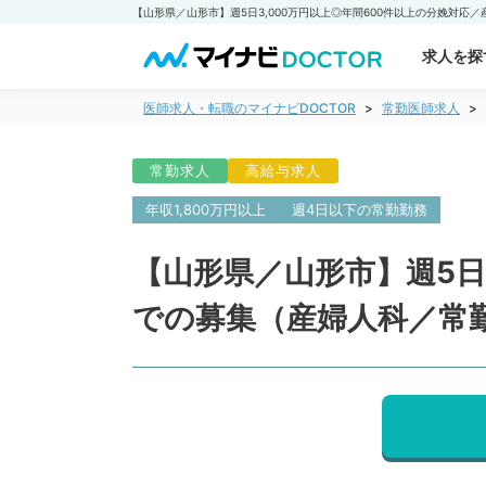
求人を探
医師求人・転職のマイナビDOCTOR
常勤医師求人
常勤求人
高給与求人
年収1,800万円以上
週4日以下の常勤勤務
【山形県／山形市】週5日
での募集（産婦人科／常