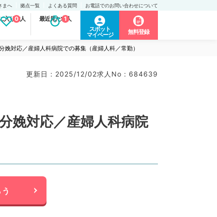
さまへ
拠点一覧
よくある質問
お電話でのお問い合わせについて
に入り求人
0
最近見た求人
1
スポット
無料登録
マイページ
上の分娩対応／産婦人科病院での募集（産婦人科／常勤）
更新日 : 2025/12/02
求人No : 684639
の分娩対応／産婦人科病院
らう