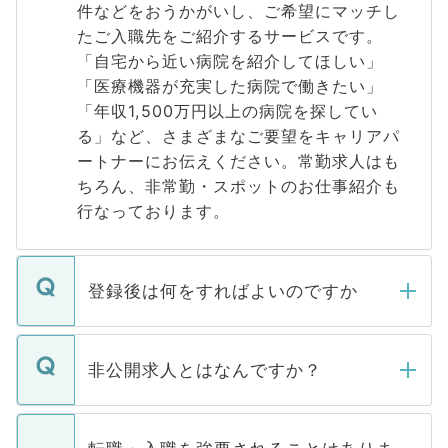
件などをおうかがいし、ご希望にマッチし
たご入職先をご紹介するサービスです。
「自宅から近い病院を紹介してほしい」
「医療機器が充実した病院で働きたい」
「年収1,500万円以上の病院を探してい
る」など、さまざまなご要望をキャリアパ
ートナーにお伝えください。常勤求人はも
ちろん、非常勤・スポットのお仕事紹介も
行なっております。
登録後は何をすればよいのですか
ご登録いただきましたら、弊社担当者がご
登録内容を確認し、その後メールもしくは
非公開求人とはなんですか？
お電話にて次のステップのご案内をいたし
ます。通常、5営業日以内にはご連絡をせて
マイナビDOCTORで取り扱っている求人の
いただきますので、しばらくお待ちくださ
うち約3割は、Webサイトからご覧いただ