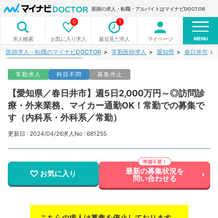
医師の求人・転職・アルバイトはマイナビDOCTOR
0
1
MENU
お気に入り求人
最近見た求人
マイページ
求人検索
医師求人・転職のマイナビDOCTOR
常勤医師求人
愛知県
春日井市
常勤求人
科目不問
募集停止
【愛知県／春日井市】週5日2,000万円～◎訪問診
療・外来業務、マイカー通勤OK！常勤での募集で
す（内科系・外科系／常勤）
更新日 : 2024/04/26
求人No : 681255
最新の募集状況を
お気に入り
問い合わせる
こちらの求人は募集を停止しております。