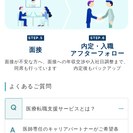
STEP.5
STEP.6
内定・入職
面接
アフターフォロー
面接が不安な方へ、
面接への
年収交渉や
入社日調整まで、
同席も
行っています
内定後もバックアップ
よくあるご質問
医療転職支援サービスとは？
医師専任のキャリアパートナーがご希望条