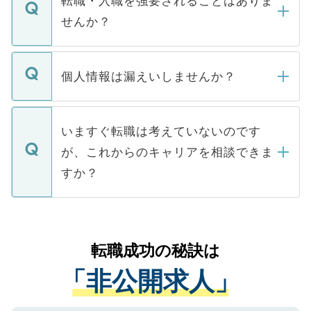
転職・入職を強要されることはありま
い。
けない「非公開求人」です。非公開求人は
せんか？
下記の理由によって、一般には公開してい
ません。
転職・入職を強要することは一切ありませ
ん。また、仮に応募先から内定をいただい
個人情報は漏えいしませんか？
■応募殺到を避けるため 人気のある医療機
たとしても、ご本人が納得しない限り、内
関を公にしてしまうと、応募が殺到する場
定を承諾する必要はありません。内定先へ
個人情報が漏えいすることはありませんの
合があります。 選考を効率よく行うため
の辞退の連絡はキャリアパートナーが行い
で、ご安心ください。当サイトからの登録
いますぐ転職は考えていないのです
に、医療機関が求める条件に合った人材の
ますので、ご安心ください。
などで収集したご登録者様の個人情報は、
が、これからのキャリアを相談できま
みを人材紹介会社に依頼するケースが増え
ご本人のキャリアアップおよび転職活動の
ています。
すか？
支援を目的に使用いたします。お預かりし
ているすべての個人データはご本人の許可
お気軽にご相談ください。先生専任のキャ
なく、医療機関側に開示したり、第三者に
リアパートナーが将来のご希望などをおう
提供することは一切ありません。また弊社
かがいして、現在の医療機関の状況や紹介
転職成功の秘訣は
は、個人情報の取り扱いについての厳密な
経験をまじえながら、適切なアドバイスを
管理基準を満たした事業者のみに付与され
「非公開求人」
させていただきます。すぐにご転職をされ
る、プライバシーマークを取得済みです。
ない方には、長期的なサポートが可能です
ご登録いただいた個人情報は、SSL（デー