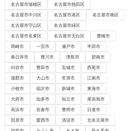
名古屋市瑞穂区
名古屋市熱田区
名古屋市中川区
名古屋市港区
名古屋市南区
名古屋市守山区
名古屋市緑区
名古屋市名東区
名古屋市天白区
豊橋市
岡崎市
一宮市
瀬戸市
半田市
春日井市
豊川市
津島市
碧南市
刈谷市
豊田市
安城市
西尾市
蒲郡市
犬山市
常滑市
江南市
小牧市
稲沢市
新城市
東海市
大府市
知多市
知立市
尾張旭市
高浜市
岩倉市
豊明市
日進市
田原市
愛西市
清須市
北名古屋市
弥富市
みよし市
あま市
長久手市