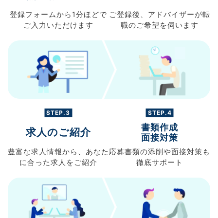
登録フォームから
1分ほどで
ご登録後、
アドバイザーが転
ご入力
いただけます
職の
ご希望を伺います
STEP.3
STEP.4
書類作成
求人のご紹介
面接対策
豊富な求人情報から、
あなた
応募書類の
添削や面接対策も
に合った求人を
ご紹介
徹底サポート