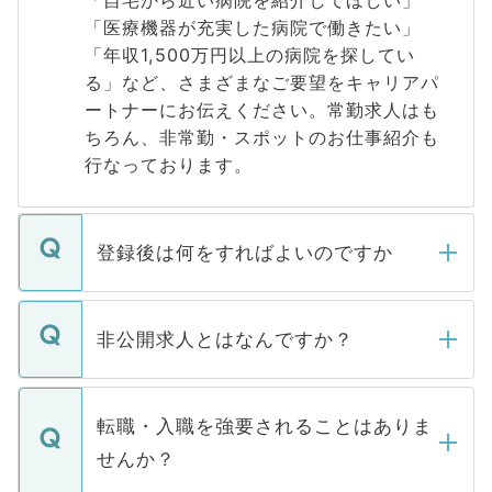
「医療機器が充実した病院で働きたい」
「年収1,500万円以上の病院を探してい
る」など、さまざまなご要望をキャリアパ
ートナーにお伝えください。常勤求人はも
ちろん、非常勤・スポットのお仕事紹介も
行なっております。
登録後は何をすればよいのですか
ご登録いただきましたら、弊社担当者がご
登録内容を確認し、その後メールもしくは
非公開求人とはなんですか？
お電話にて次のステップのご案内をいたし
ます。通常、5営業日以内にはご連絡をせて
マイナビDOCTORで取り扱っている求人の
いただきますので、しばらくお待ちくださ
うち約3割は、Webサイトからご覧いただ
転職・入職を強要されることはありま
い。
けない「非公開求人」です。非公開求人は
せんか？
下記の理由によって、一般には公開してい