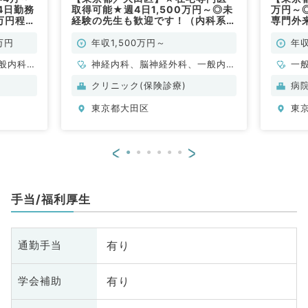
4日勤務
取得可能★週4日1,500万円～◎未
万円～
万円程度
経験の先生も歓迎です！（内科系、
専門外
科系／
外科系／常勤）
す（内
万円
年収1,500万円～
年収
般内科、
神経内科、脳神経外科、一般内
一
、消化器
科、老年内科、外科系全般、一般
科
クリニック(保険診療)
病
、腎臓内
外科
東京都大田区
東
<
>
手当/福利厚生
有り
通勤手当
有り
学会補助