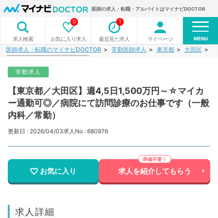
医師の求人・転職・アルバイトはマイナビDOCTOR
0
1
MENU
お気に入り求人
最近見た求人
マイページ
求人検索
医師求人・転職のマイナビDOCTOR
常勤医師求人
東京都
大田区
【
常勤求人
【東京都／大田区】週4,5日1,500万円～☆マイカ
ー通勤可◎／病院にて訪問診療のお仕事です（一般
内科／常勤）
更新日 : 2026/04/03
求人No : 680976
お気に入り
求人を紹介してもらう
求人詳細