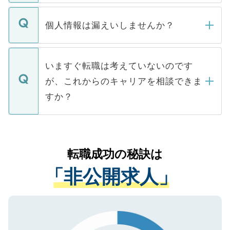
ません。
転職・入職を強要することは一切ありませ
ん。また、仮に応募先から内定をいただい
個人情報は漏えいしませんか？
■応募殺到を避けるため 人気のある医療機
たとしても、ご本人が納得しない限り、内
関を公にしてしまうと、応募が殺到する場
定を承諾する必要はありません。内定先へ
個人情報が漏えいすることはありませんの
合があります。 選考を効率よく行うため
の辞退の連絡はキャリアパートナーが行い
で、ご安心ください。当サイトからの登録
いますぐ転職は考えていないのです
に、医療機関が求める条件に合った人材の
ますので、ご安心ください。
などで収集したご登録者様の個人情報は、
が、これからのキャリアを相談できま
みを人材紹介会社に依頼するケースが増え
ご本人のキャリアアップおよび転職活動の
ています。
すか？
支援を目的に使用いたします。お預かりし
ているすべての個人データはご本人の許可
お気軽にご相談ください。先生専任のキャ
なく、医療機関側に開示したり、第三者に
リアパートナーが将来のご希望などをおう
提供することは一切ありません。また弊社
かがいして、現在の医療機関の状況や紹介
転職成功の秘訣は
は、個人情報の取り扱いについての厳密な
経験をまじえながら、適切なアドバイスを
管理基準を満たした事業者のみに付与され
「非公開求人」
させていただきます。すぐにご転職をされ
る、プライバシーマークを取得済みです。
ない方には、長期的なサポートが可能です
ご登録いただいた個人情報は、SSL（デー
ので、まずはご登録ください。
タ暗号化）によって保護されていますの
で、機密保持に関してもご安心ください。