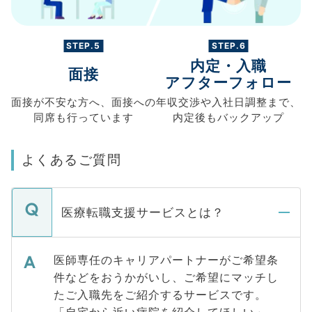
STEP.5
STEP.6
内定・入職
面接
アフターフォロー
面接が不安な方へ、
面接への
年収交渉や
入社日調整まで、
同席も
行っています
内定後もバックアップ
よくあるご質問
医療転職支援サービスとは？
医師専任のキャリアパートナーがご希望条
件などをおうかがいし、ご希望にマッチし
たご入職先をご紹介するサービスです。
「自宅から近い病院を紹介してほしい」