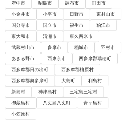
府中市
昭島市
調布市
町田市
小金井市
小平市
日野市
東村山市
国分寺市
国立市
福生市
狛江市
東大和市
清瀬市
東久留米市
武蔵村山市
多摩市
稲城市
羽村市
あきる野市
西東京市
西多摩郡瑞穂町
西多摩郡日の出町
西多摩郡檜原村
西多摩郡奥多摩町
大島町
利島村
新島村
神津島村
三宅島三宅村
御蔵島村
八丈島八丈町
青ヶ島村
小笠原村