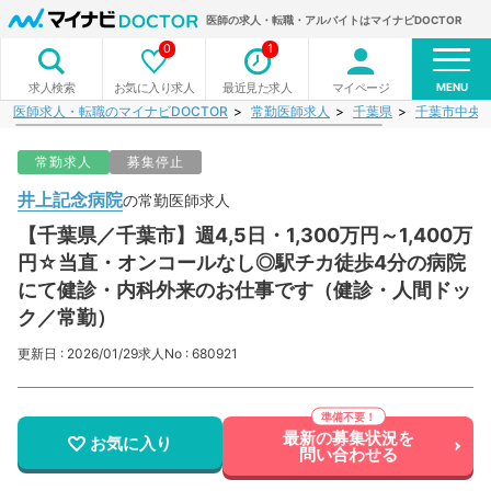
医師の求人・転職・アルバイトはマイナビDOCTOR
0
1
MENU
お気に入り求人
最近見た求人
マイページ
求人検索
医師求人・転職のマイナビDOCTOR
常勤医師求人
千葉県
千葉市中央
常勤求人
募集停止
井上記念病院
の常勤医師求人
【千葉県／千葉市】週4,5日・1,300万円～1,400万
円☆当直・オンコールなし◎駅チカ徒歩4分の病院
にて健診・内科外来のお仕事です（健診・人間ドッ
ク／常勤）
更新日 : 2026/01/29
求人No : 680921
最新の募集状況を
お気に入り
問い合わせる