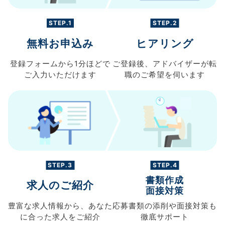
STEP.1
STEP.2
無料お申込み
ヒアリング
登録フォームから
1分ほどで
ご登録後、
アドバイザーが転
ご入力
いただけます
職の
ご希望を伺います
STEP.3
STEP.4
書類作成
求人のご紹介
面接対策
豊富な求人情報から、
あなた
応募書類の
添削や面接対策も
に合った求人を
ご紹介
徹底サポート