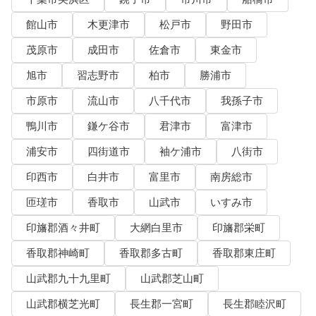
館山市
木更津市
松戸市
野田市
茂原市
成田市
佐倉市
東金市
旭市
習志野市
柏市
勝浦市
市原市
流山市
八千代市
我孫子市
鴨川市
鎌ケ谷市
君津市
富津市
浦安市
四街道市
袖ケ浦市
八街市
印西市
白井市
富里市
南房総市
匝瑳市
香取市
山武市
いすみ市
印旛郡酒々井町
大網白里市
印旛郡栄町
香取郡神崎町
香取郡多古町
香取郡東庄町
山武郡九十九里町
山武郡芝山町
山武郡横芝光町
長生郡一宮町
長生郡睦沢町