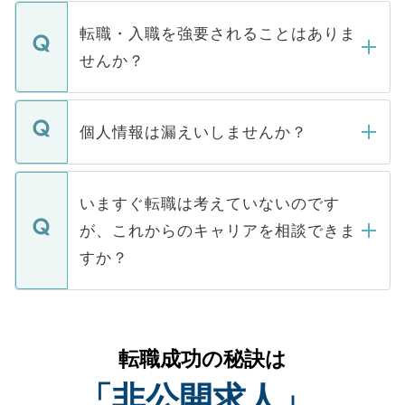
ます。通常、5営業日以内にはご連絡をせて
マイナビDOCTORで取り扱っている求人の
いただきますので、しばらくお待ちくださ
うち約3割は、Webサイトからご覧いただ
転職・入職を強要されることはありま
い。
けない「非公開求人」です。非公開求人は
せんか？
下記の理由によって、一般には公開してい
ません。
転職・入職を強要することは一切ありませ
ん。また、仮に応募先から内定をいただい
個人情報は漏えいしませんか？
■応募殺到を避けるため 人気のある医療機
たとしても、ご本人が納得しない限り、内
関を公にしてしまうと、応募が殺到する場
定を承諾する必要はありません。内定先へ
個人情報が漏えいすることはありませんの
合があります。 選考を効率よく行うため
の辞退の連絡はキャリアパートナーが行い
で、ご安心ください。当サイトからの登録
いますぐ転職は考えていないのです
に、医療機関が求める条件に合った人材の
ますので、ご安心ください。
などで収集したご登録者様の個人情報は、
が、これからのキャリアを相談できま
みを人材紹介会社に依頼するケースが増え
ご本人のキャリアアップおよび転職活動の
ています。
すか？
支援を目的に使用いたします。お預かりし
ているすべての個人データはご本人の許可
お気軽にご相談ください。先生専任のキャ
なく、医療機関側に開示したり、第三者に
リアパートナーが将来のご希望などをおう
提供することは一切ありません。また弊社
かがいして、現在の医療機関の状況や紹介
転職成功の秘訣は
は、個人情報の取り扱いについての厳密な
経験をまじえながら、適切なアドバイスを
管理基準を満たした事業者のみに付与され
「非公開求人」
させていただきます。すぐにご転職をされ
る、プライバシーマークを取得済みです。