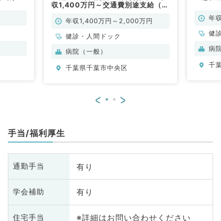
収1,400万円～交通費別途支給（健
診・人間ドック/常勤）
年収
年収1,400万円～2,000万円
健
健診・人間ドック
病
病院（一般）
千
千葉県千葉市中央区
<
>
手当/福利厚生
有り
通勤手当
有り
学会補助
※詳細はお問い合わせください
住宅手当