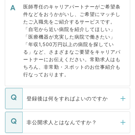
医師専任のキャリアパートナーがご希望条
件などをおうかがいし、ご希望にマッチし
たご入職先をご紹介するサービスです。
「自宅から近い病院を紹介してほしい」
「医療機器が充実した病院で働きたい」
「年収1,500万円以上の病院を探してい
る」など、さまざまなご要望をキャリアパ
ートナーにお伝えください。常勤求人はも
ちろん、非常勤・スポットのお仕事紹介も
行なっております。
登録後は何をすればよいのですか
ご登録いただきましたら、弊社担当者がご
登録内容を確認し、その後メールもしくは
非公開求人とはなんですか？
お電話にて次のステップのご案内をいたし