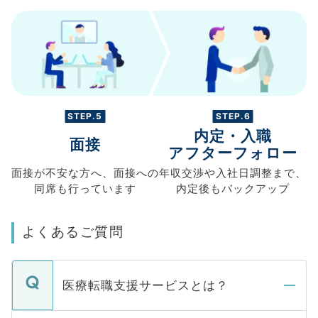
STEP.5
STEP.6
内定・入職
面接
アフターフォロー
面接が不安な方へ、
面接への
年収交渉や
入社日調整まで、
同席も
行っています
内定後もバックアップ
よくあるご質問
医療転職支援サービスとは？