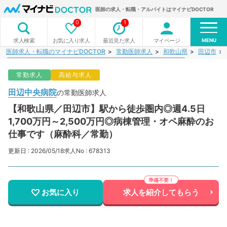
医師の求人・転職・アルバイトはマイナビDOCTOR
0
1
MENU
お気に入り求人
最近見た求人
マイページ
求人検索
医師求人・転職のマイナビDOCTOR
常勤医師求人
和歌山県
田辺市
常勤求人
高給与求人
田辺中央病院
の常勤医師求人
【和歌山県／田辺市】駅から徒歩圏内◎週4.5日
1,700万円～2,500万円◎病棟管理・オペ麻酔のお
仕事です（麻酔科／常勤）
更新日 : 2026/05/18
求人No : 678313
お気に入り
求人を紹介してもらう