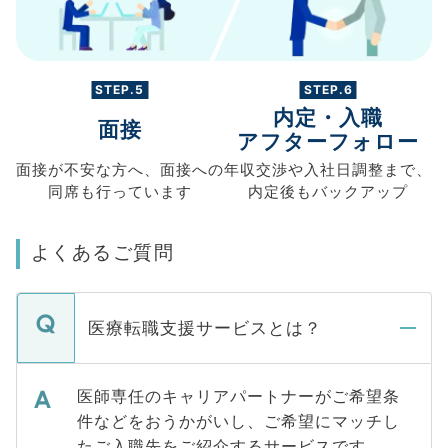
STEP.5
STEP.6
内定・入職
面接
アフターフォロー
面接が不安な方へ、
面接への
年収交渉や
入社日調整まで、
同席も
行っています
内定後もバックアップ
よくあるご質問
医療転職支援サービスとは？
医師専任のキャリアパートナーがご希望条
件などをおうかがいし、ご希望にマッチし
たご入職先をご紹介するサービスです。