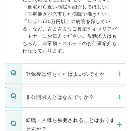
「自宅から近い病院を紹介してほしい」
「医療機器が充実した病院で働きたい」
「年収1,500万円以上の病院を探してい
る」など、さまざまなご要望をキャリアパ
ートナーにお伝えください。常勤求人はも
ちろん、非常勤・スポットのお仕事紹介も
行なっております。
登録後は何をすればよいのですか
ご登録いただきましたら、弊社担当者がご
登録内容を確認し、その後メールもしくは
非公開求人とはなんですか？
お電話にて次のステップのご案内をいたし
ます。通常、5営業日以内にはご連絡をせて
マイナビDOCTORで取り扱っている求人の
いただきますので、しばらくお待ちくださ
うち約3割は、Webサイトからご覧いただ
転職・入職を強要されることはありま
い。
けない「非公開求人」です。非公開求人は
せんか？