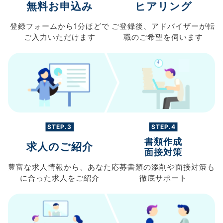
無料お申込み
ヒアリング
登録フォームから
1分ほどで
ご登録後、
アドバイザーが転
ご入力
いただけます
職の
ご希望を伺います
STEP.3
STEP.4
書類作成
求人のご紹介
面接対策
豊富な求人情報から、
あなた
応募書類の
添削や面接対策も
に合った求人を
ご紹介
徹底サポート