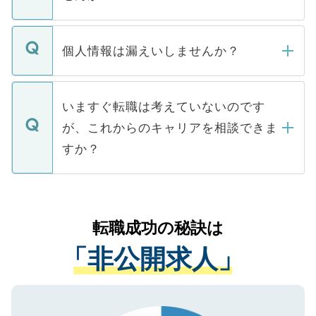
下記の理由によって、一般には公開してい
ません。
転職・入職を強要することは一切ありませ
ん。また、仮に応募先から内定をいただい
個人情報は漏えいしませんか？
■応募殺到を避けるため 人気のある医療機
たとしても、ご本人が納得しない限り、内
関を公にしてしまうと、応募が殺到する場
定を承諾する必要はありません。内定先へ
個人情報が漏えいすることはありませんの
合があります。 選考を効率よく行うため
の辞退の連絡はキャリアパートナーが行い
で、ご安心ください。当サイトからの登録
いますぐ転職は考えていないのです
に、医療機関が求める条件に合った人材の
ますので、ご安心ください。
などで収集したご登録者様の個人情報は、
が、これからのキャリアを相談できま
みを人材紹介会社に依頼するケースが増え
ご本人のキャリアアップおよび転職活動の
ています。
すか？
支援を目的に使用いたします。お預かりし
ているすべての個人データはご本人の許可
お気軽にご相談ください。先生専任のキャ
なく、医療機関側に開示したり、第三者に
リアパートナーが将来のご希望などをおう
提供することは一切ありません。また弊社
かがいして、現在の医療機関の状況や紹介
転職成功の秘訣は
は、個人情報の取り扱いについての厳密な
経験をまじえながら、適切なアドバイスを
管理基準を満たした事業者のみに付与され
「非公開求人」
させていただきます。すぐにご転職をされ
る、プライバシーマークを取得済みです。
ない方には、長期的なサポートが可能です
ご登録いただいた個人情報は、SSL（デー
ので、まずはご登録ください。
タ暗号化）によって保護されていますの
で、機密保持に関してもご安心ください。