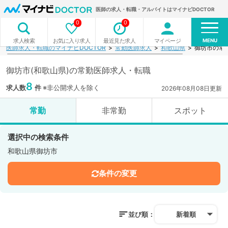
医師の求人・転職・アルバイトはマイナビDOCTOR
0
0
MENU
お気に入り求人
最近見た求人
マイページ
求人検索
医師求人・転職のマイナビDOCTOR
常勤医師求人
和歌山県
御坊市の常
御坊市(和歌山県)の常勤医師求人・転職
8
求人数
件
※非公開求人を除く
2026年08月08日更新
常勤
非常勤
スポット
選択中の検索条件
和歌山県御坊市
条件の変更
並び順：
新着順