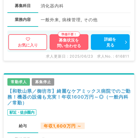
募集科目
消化器内科
業務内容
一般外来, 病棟管理, その他
詳細を
募集状況を
見る
お気に入り
問い合わせる
求人更新日 : 2025/06/23
求人No. : 616811
常勤求人
募集停止
【和歌山県／御坊市】綺麗なケアミックス病院でのご勤
務！機器の設備も充実！年収1600万円～◎（一般内科
／常勤）
駅近・徒歩圏内
給与
年収1,600万円 ～