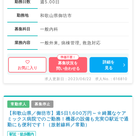
勤務日数
週5.00日
勤務地
和歌山県御坊市
募集科目
一般内科
業務内容
一般外来, 病棟管理, 救急対応
詳細を
募集状況を
見る
お気に入り
問い合わせる
求人更新日 : 2023/06/22
求人No. : 616810
常勤求人
募集停止
【和歌山県／御坊市】週5日1,600万円～☆綺麗なケア
ミックス病院でのご勤務！機器の設備も充実◎駅近で通
勤にも便利です！（放射線科／常勤）
駅近・徒歩圏内