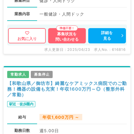
募集科目
健診・人間ドック
業務内容
一般健診・人間ドック
詳細を
募集状況を
見る
お気に入り
問い合わせる
求人更新日 : 2025/06/23
求人No. : 616816
常勤求人
募集停止
【和歌山県／御坊市】綺麗なケアミックス病院でのご勤
務！機器の設備も充実！年収1600万円～◎（整形外科
／常勤）
駅近・徒歩圏内
給与
年収1,600万円 ～
勤務日数
週5.00日