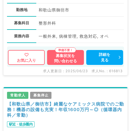
勤務地
和歌山県御坊市
募集科目
整形外科
業務内容
一般外来, 病棟管理, 救急対応, オペ
詳細を
募集状況を
見る
お気に入り
問い合わせる
求人更新日 : 2025/06/23
求人No. : 616813
常勤求人
募集停止
【和歌山県／御坊市】綺麗なケアミックス病院でのご勤
務！機器の設備も充実！年収1600万円～◎（循環器内
科／常勤）
駅近・徒歩圏内