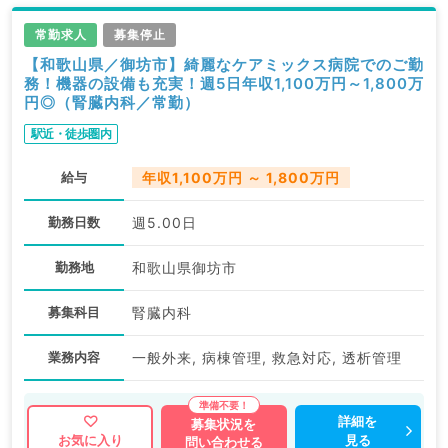
常勤求人
募集停止
【和歌山県／御坊市】綺麗なケアミックス病院でのご勤
務！機器の設備も充実！週5日年収1,100万円～1,800万
円◎（腎臓内科／常勤）
駅近・徒歩圏内
給与
年収1,100万円 ～ 1,800万円
勤務日数
週5.00日
勤務地
和歌山県御坊市
募集科目
腎臓内科
業務内容
一般外来, 病棟管理, 救急対応, 透析管理
詳細を
募集状況を
見る
お気に入り
問い合わせる