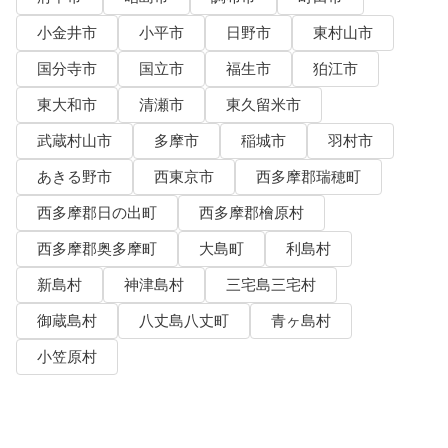
小金井市
小平市
日野市
東村山市
国分寺市
国立市
福生市
狛江市
東大和市
清瀬市
東久留米市
武蔵村山市
多摩市
稲城市
羽村市
あきる野市
西東京市
西多摩郡瑞穂町
西多摩郡日の出町
西多摩郡檜原村
西多摩郡奥多摩町
大島町
利島村
新島村
神津島村
三宅島三宅村
御蔵島村
八丈島八丈町
青ヶ島村
小笠原村