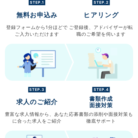
STEP.1
STEP.2
無料お申込み
ヒアリング
登録フォームから
1分ほどで
ご登録後、
アドバイザーが転
ご入力
いただけます
職の
ご希望を伺います
STEP.3
STEP.4
書類作成
求人のご紹介
面接対策
豊富な求人情報から、
あなた
応募書類の
添削や面接対策も
に合った求人を
ご紹介
徹底サポート