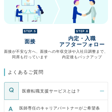
STEP.5
STEP.6
内定・入職
面接
アフターフォロー
面接が不安な方へ、
面接への
年収交渉や
入社日調整まで、
同席も
行っています
内定後もバックアップ
よくあるご質問
医療転職支援サービスとは？
医師専任のキャリアパートナーがご希望条