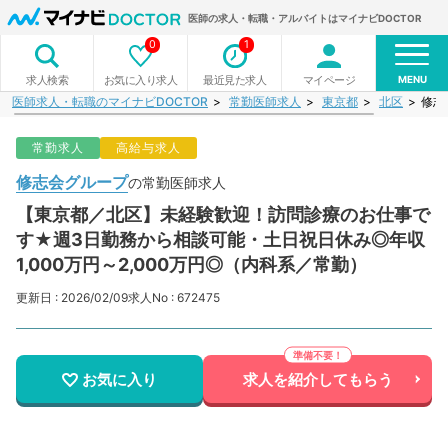
医師の求人・転職・アルバイトはマイナビDOCTOR
0
1
MENU
お気に入り求人
最近見た求人
マイページ
求人検索
医師求人・転職のマイナビDOCTOR
常勤医師求人
東京都
北区
修志
常勤求人
高給与求人
修志会グループ
の常勤医師求人
【東京都／北区】未経験歓迎！訪問診療のお仕事で
す★週3日勤務から相談可能・土日祝日休み◎年収
1,000万円～2,000万円◎（内科系／常勤）
更新日 : 2026/02/09
求人No : 672475
お気に入り
求人を紹介してもらう