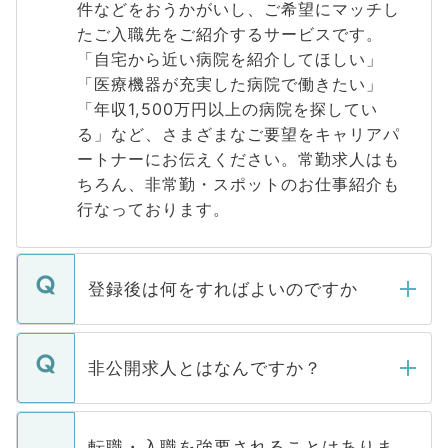
件などをおうかがいし、ご希望にマッチし
たご入職先をご紹介するサービスです。
「自宅から近い病院を紹介してほしい」
「医療機器が充実した病院で働きたい」
「年収1,500万円以上の病院を探してい
る」など、さまざまなご要望をキャリアパ
ートナーにお伝えください。常勤求人はも
ちろん、非常勤・スポットのお仕事紹介も
行なっております。
登録後は何をすればよいのですか
ご登録いただきましたら、弊社担当者がご
登録内容を確認し、その後メールもしくは
非公開求人とはなんですか？
お電話にて次のステップのご案内をいたし
ます。通常、5営業日以内にはご連絡をせて
マイナビDOCTORで取り扱っている求人の
いただきますので、しばらくお待ちくださ
うち約3割は、Webサイトからご覧いただ
転職・入職を強要されることはありま