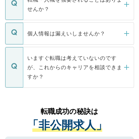
い。
けない「非公開求人」です。非公開求人は
せんか？
下記の理由によって、一般には公開してい
ません。
転職・入職を強要することは一切ありませ
ん。また、仮に応募先から内定をいただい
個人情報は漏えいしませんか？
■応募殺到を避けるため 人気のある医療機
たとしても、ご本人が納得しない限り、内
関を公にしてしまうと、応募が殺到する場
定を承諾する必要はありません。内定先へ
個人情報が漏えいすることはありませんの
合があります。 選考を効率よく行うため
の辞退の連絡はキャリアパートナーが行い
で、ご安心ください。当サイトからの登録
いますぐ転職は考えていないのです
に、医療機関が求める条件に合った人材の
ますので、ご安心ください。
などで収集したご登録者様の個人情報は、
が、これからのキャリアを相談できま
みを人材紹介会社に依頼するケースが増え
ご本人のキャリアアップおよび転職活動の
ています。
すか？
支援を目的に使用いたします。お預かりし
ているすべての個人データはご本人の許可
お気軽にご相談ください。先生専任のキャ
なく、医療機関側に開示したり、第三者に
リアパートナーが将来のご希望などをおう
提供することは一切ありません。また弊社
かがいして、現在の医療機関の状況や紹介
転職成功の秘訣は
は、個人情報の取り扱いについての厳密な
経験をまじえながら、適切なアドバイスを
管理基準を満たした事業者のみに付与され
「非公開求人」
させていただきます。すぐにご転職をされ
る、プライバシーマークを取得済みです。
ない方には、長期的なサポートが可能です
ご登録いただいた個人情報は、SSL（デー
ので、まずはご登録ください。