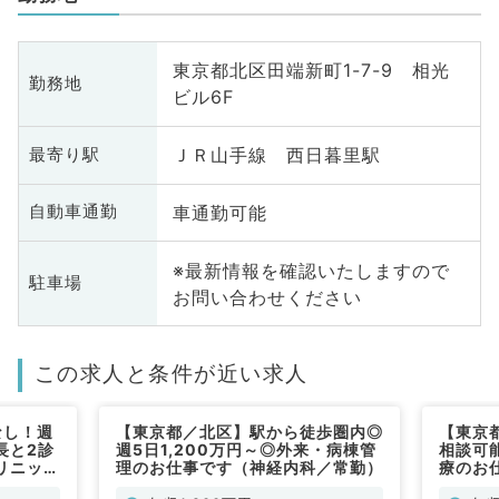
東京都北区田端新町1-7-9 相光
勤務地
ビル6F
ＪＲ山手線 西日暮里駅
最寄り駅
車通勤可能
自動車通勤
※最新情報を確認いたしますので
駐車場
お問い合わせください
この求人と条件が近い求人
なし！週
【東京都／北区】駅から徒歩圏内◎
【東京都
長と2診
週5日1,200万円～◎外来・病棟管
相談可
リニック
理のお仕事です（神経内科／常勤）
療のお
♪（内