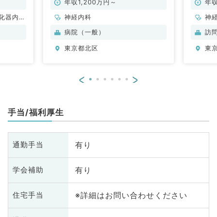
年収1,200万円～
年収
化器内
神経内科
神
循
病院（一般）
訪
内
東京都北区
東
科
<
>
手当/福利厚生
有り
通勤手当
有り
学会補助
※詳細はお問い合わせください
住宅手当