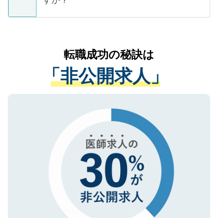
支援を目的に使用いたします。お預かりし
ているすべての個人データはご本人の許可
お気軽にご相談ください。先生専任のキャ
なく、医療機関側に開示したり、第三者に
リアパートナーが将来のご希望などをおう
提供することは一切ありません。また弊社
かがいして、現在の医療機関の状況や紹介
転職成功の秘訣は
は、個人情報の取り扱いについての厳密な
経験をまじえながら、適切なアドバイスを
管理基準を満たした事業者のみに付与され
「非公開求人」
させていただきます。すぐにご転職をされ
る、プライバシーマークを取得済みです。
ない方には、長期的なサポートが可能です
ご登録いただいた個人情報は、SSL（デー
ので、まずはご登録ください。
タ暗号化）によって保護されていますの
で、機密保持に関してもご安心ください。