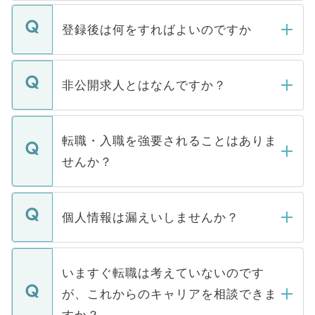
登録後は何をすればよいのですか
ご登録いただきましたら、弊社担当者がご
登録内容を確認し、その後メールもしくは
非公開求人とはなんですか？
お電話にて次のステップのご案内をいたし
ます。通常、5営業日以内にはご連絡をせて
マイナビDOCTORで取り扱っている求人の
いただきますので、しばらくお待ちくださ
うち約3割は、Webサイトからご覧いただ
転職・入職を強要されることはありま
い。
けない「非公開求人」です。非公開求人は
せんか？
下記の理由によって、一般には公開してい
ません。
転職・入職を強要することは一切ありませ
ん。また、仮に応募先から内定をいただい
個人情報は漏えいしませんか？
■応募殺到を避けるため 人気のある医療機
たとしても、ご本人が納得しない限り、内
関を公にしてしまうと、応募が殺到する場
定を承諾する必要はありません。内定先へ
個人情報が漏えいすることはありませんの
合があります。 選考を効率よく行うため
の辞退の連絡はキャリアパートナーが行い
で、ご安心ください。当サイトからの登録
いますぐ転職は考えていないのです
に、医療機関が求める条件に合った人材の
ますので、ご安心ください。
などで収集したご登録者様の個人情報は、
が、これからのキャリアを相談できま
みを人材紹介会社に依頼するケースが増え
ご本人のキャリアアップおよび転職活動の
ています。
すか？