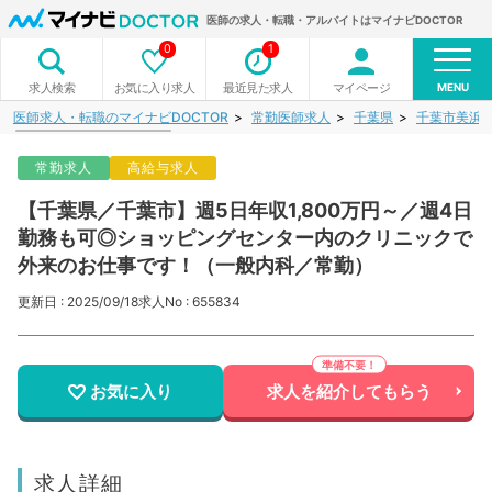
医師の求人・転職・アルバイトはマイナビDOCTOR
0
1
MENU
お気に入り求人
最近見た求人
マイページ
求人検索
医師求人・転職のマイナビDOCTOR
常勤医師求人
千葉県
千葉市美浜
常勤求人
高給与求人
【千葉県／千葉市】週5日年収1,800万円～／週4日
勤務も可◎ショッピングセンター内のクリニックで
外来のお仕事です！（一般内科／常勤）
更新日 : 2025/09/18
求人No : 655834
お気に入り
求人を紹介してもらう
求人詳細