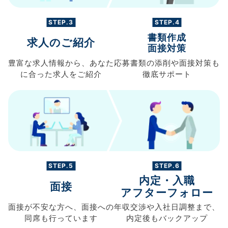
STEP.3
STEP.4
書類作成
求人のご紹介
面接対策
豊富な求人情報から、
あなた
応募書類の
添削や面接対策も
に合った求人を
ご紹介
徹底サポート
STEP.5
STEP.6
内定・入職
面接
アフターフォロー
面接が不安な方へ、
面接への
年収交渉や
入社日調整まで、
同席も
行っています
内定後もバックアップ