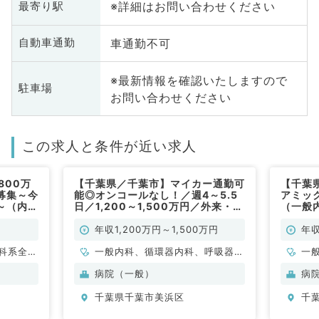
※詳細はお問い合わせください
最寄り駅
車通勤不可
自動車通勤
※最新情報を確認いたしますので
駐車場
お問い合わせください
この求人と条件が近い求人
800万
【千葉県／千葉市】マイカー通勤可
【千葉
募集～今
能◎オンコールなし！／週4～5.5
アミッ
～（内
日／1,200～1,500万円／外来・病
（一般
棟管理・訪問診療（内科／常勤）
年収1,200万円～1,500万円
年収
科系全
一般内科、循環器内科、呼吸器内
一
科、消化器内科
病院（一般）
病
千葉県千葉市美浜区
千