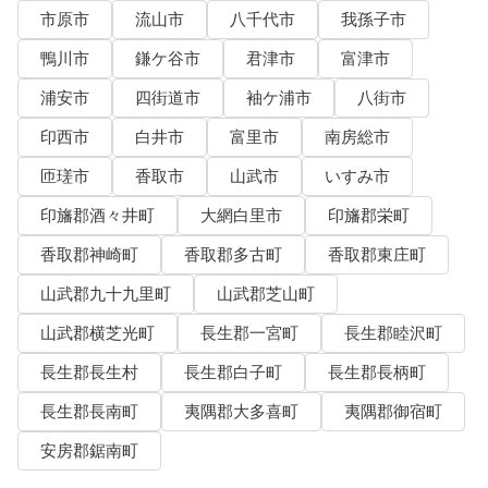
市原市
流山市
八千代市
我孫子市
鴨川市
鎌ケ谷市
君津市
富津市
浦安市
四街道市
袖ケ浦市
八街市
印西市
白井市
富里市
南房総市
匝瑳市
香取市
山武市
いすみ市
印旛郡酒々井町
大網白里市
印旛郡栄町
香取郡神崎町
香取郡多古町
香取郡東庄町
山武郡九十九里町
山武郡芝山町
山武郡横芝光町
長生郡一宮町
長生郡睦沢町
長生郡長生村
長生郡白子町
長生郡長柄町
長生郡長南町
夷隅郡大多喜町
夷隅郡御宿町
安房郡鋸南町